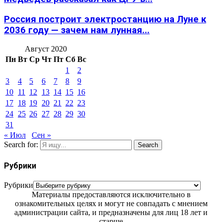
Россия построит электростанцию на Луне к
2036 году — зачем нам лунная...
Август 2020
Пн
Вт
Ср
Чт
Пт
Сб
Вс
1
2
3
4
5
6
7
8
9
10
11
12
13
14
15
16
17
18
19
20
21
22
23
24
25
26
27
28
29
30
31
« Июл
Сен »
Search for:
Search
Рубрики
Рубрики
Материалы предоставляются исключительно в
ознакомительных целях и могут не совпадать с мнением
администрации сайта, и предназначены для лиц 18 лет и
старше