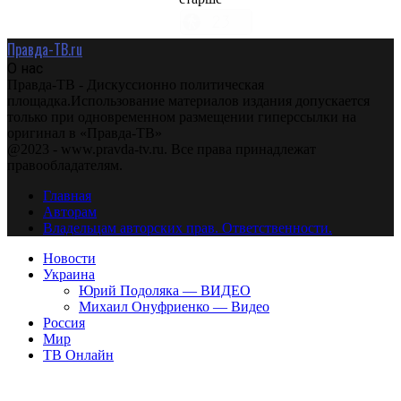
Правда-ТВ.ru
О нас
Правда-ТВ - Дискуссионно политическая
площадка.Использование материалов издания допускается
только при одновременном размещении гиперссылки на
оригинал в «Правда-ТВ»
@2023 - www.pravda-tv.ru. Все права принадлежат
правообладателям.
Главная
Авторам
Владельцам авторских прав. Ответственности.
Новости
Украина
Юрий Подоляка — ВИДЕО
Михаил Онуфриенко — Видео
Россия
Мир
ТВ Онлайн