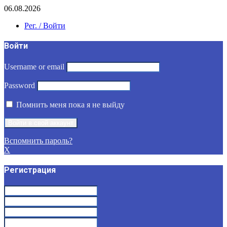
06.08.2026
Рег. / Войти
Войти
Username or email
Password
Помнить меня пока я не выйду
Вспомнить пароль?
X
Регистрация