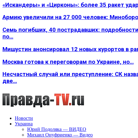
«Искандеры» и «Цирконы»: более 35 ракет уда
Армию увеличили на 27 000 человек: Минобор
Семь погибших, 40 пострадавших: подробности
по…
Мишустин анонсировал 12 новых курортов в р
Москва готова к переговорам по Украине, но…
Несчастный случай или преступление: СК назв
две…
Новости
Украина
Юрий Подоляка — ВИДЕО
Михаил Онуфриенко — Видео