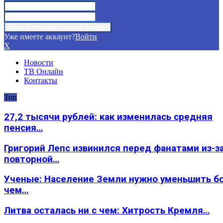
Уже имеете аккаунт?
Войти
X
Новости
ТВ Онлайн
Контакты
Топ
27,2 тысячи рублей: как изменилась средняя
пенсия…
Григорий Лепс извинился перед фанатами из-з
повторной…
Ученые: Население Земли нужно уменьшить б
чем…
Литва осталась ни с чем: Хитрость Кремля…