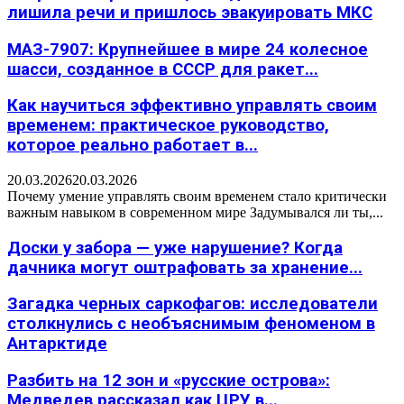
лишила речи и пришлось эвакуировать МКС
МАЗ-7907: Крупнейшее в мире 24 колесное
шасси, созданное в СССР для ракет...
Как научиться эффективно управлять своим
временем: практическое руководство,
которое реально работает в...
20.03.2026
20.03.2026
Почему умение управлять своим временем стало критически
важным навыком в современном мире Задумывался ли ты,...
Доски у забора — уже нарушение? Когда
дачника могут оштрафовать за хранение...
Загадка черных саркофагов: исследователи
столкнулись с необъяснимым феноменом в
Антарктиде
Разбить на 12 зон и «русские острова»:
Медведев рассказал как ЦРУ в...