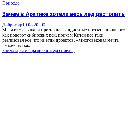
Природа
Зачем в Арктике хотели весь лед растопить
Добромир
19.08.2020
0
Мы часто слышали про такие грандиозные проекты прошлого
как поворот сибирских рек, причем Китай все таки
реализовал кое что из этих проектов. «Многовековая мечта
человечества...
климат
арктика
разное интересное
лед