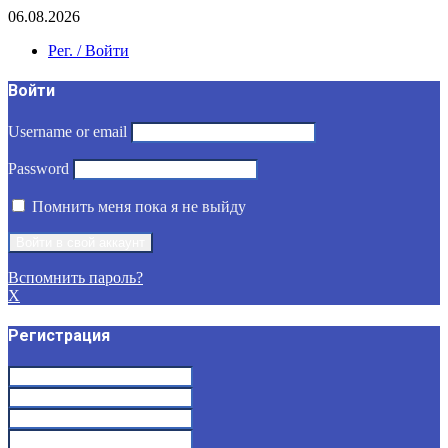
06.08.2026
Рег. / Войти
Войти
Username or email
Password
Помнить меня пока я не выйду
Вспомнить пароль?
X
Регистрация