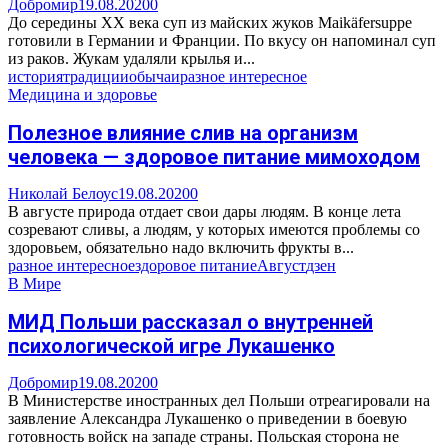
Добромир
19.08.2020
0
До середины XX века суп из майских жуков Maikäfersuppe
готовили в Германии и Франции. По вкусу он напоминал суп
из раков. Жукам удаляли крылья и...
история
традиции
обычаи
разное интересное
Медицина и здоровье
Полезное влияние слив на организм
человека — здоровое питание мимоходом
Николай Белоус
19.08.2020
0
В августе природа отдает свои дары людям. В конце лета
созревают сливы, а людям, у которых имеются проблемы со
здоровьем, обязательно надо включить фрукты в...
разное интересное
здоровое питание
Август
дзен
В Мире
МИД Польши рассказал о внутренней
психологической игре Лукашенко
Добромир
19.08.2020
0
В Министерстве иностранных дел Польши отреагировали на
заявление Александра Лукашенко о приведении в боевую
готовность войск на западе страны. Польская сторона не