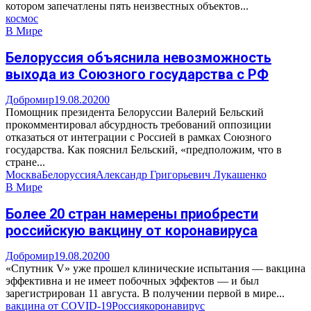
котором запечатлены пять неизвестных объектов...
космос
В Мире
Белоруссия объяснила невозможность
выхода из Союзного государства с РФ
Добромир
19.08.2020
0
Помощник президента Белоруссии Валерий Бельский
прокомментировал абсурдность требований оппозиции
отказаться от интеграции с Россией в рамках Союзного
государства. Как пояснил Бельский, «предположим, что в
стране...
Москва
Белоруссия
Александр Григорьевич Лукашенко
В Мире
Более 20 стран намерены приобрести
российскую вакцину от коронавируса
Добромир
19.08.2020
0
«Спутник V» уже прошел клинические испытания — вакцина
эффективна и не имеет побочных эффектов — и был
зарегистрирован 11 августа. В получении первой в мире...
вакцина от COVID-19
Россия
коронавирус