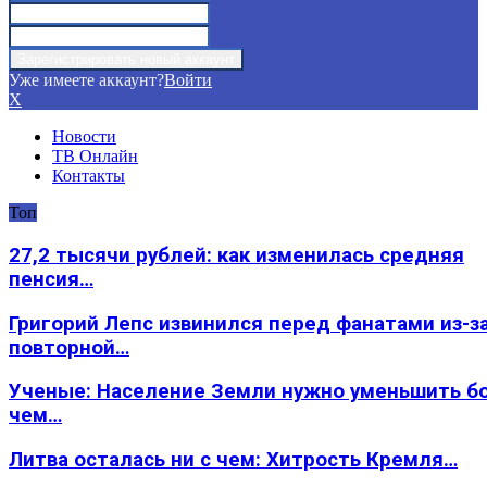
Уже имеете аккаунт?
Войти
X
Новости
ТВ Онлайн
Контакты
Топ
27,2 тысячи рублей: как изменилась средняя
пенсия…
Григорий Лепс извинился перед фанатами из-з
повторной…
Ученые: Население Земли нужно уменьшить б
чем…
Литва осталась ни с чем: Хитрость Кремля…