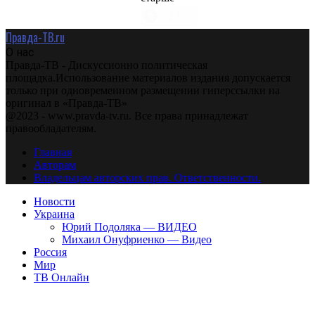
Правда-ТВ.ru
О нас
Правда-ТВ - Дискуссионно политическая
площадка.Использование материалов издания допускается
только при одновременном размещении гиперссылки на
оригинал в «Правда-ТВ»
@2023 - www.pravda-tv.ru. Все права принадлежат
правообладателям.
Главная
Авторам
Владельцам авторских прав. Ответственности.
Новости
Украина
Юрий Подоляка — ВИДЕО
Михаил Онуфриенко — Видео
Россия
Мир
ТВ Онлайн