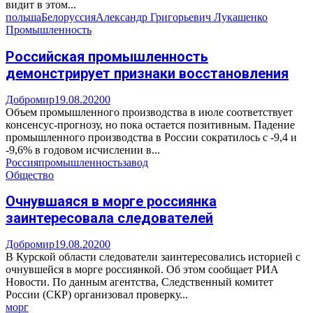
видит в этом...
польша
Белоруссия
Александр Григорьевич Лукашенко
Промышленность
Российская промышленность
демонстрирует признаки восстановления
Добромир
19.08.2020
0
Объем промышленного производства в июле соответствует
консенсус-прогнозу, но пока остается позитивным. Падение
промышленного производства в России сократилось с -9,4 и
-9,6% в годовом исчислении в...
Россия
промышленность
завод
Общество
Очнувшаяся в морге россиянка
заинтересовала следователей
Добромир
19.08.2020
0
В Курской области следователи заинтересовались историей с
очнувшейся в морге россиянкой. Об этом сообщает РИА
Новости. По данным агентства, Следственный комитет
России (СКР) организовал проверку...
морг