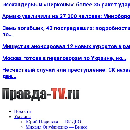
«Искандеры» и «Цирконы»: более 35 ракет уда
Армию увеличили на 27 000 человек: Минобор
Семь погибших, 40 пострадавших: подробности
по…
Мишустин анонсировал 12 новых курортов в р
Москва готова к переговорам по Украине, но…
Несчастный случай или преступление: СК назв
две…
Новости
Украина
Юрий Подоляка — ВИДЕО
Михаил Онуфриенко — Видео