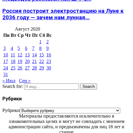
Россия построит электростанцию на Луне к
2036 году — зачем нам лунная...
Август 2020
Пн
Вт
Ср
Чт
Пт
Сб
Вс
1
2
3
4
5
6
7
8
9
10
11
12
13
14
15
16
17
18
19
20
21
22
23
24
25
26
27
28
29
30
31
« Июл
Сен »
Search for:
Search
Рубрики
Рубрики
Материалы предоставляются исключительно в
ознакомительных целях и могут не совпадать с мнением
администрации сайта, и предназначены для лиц 18 лет и
старше