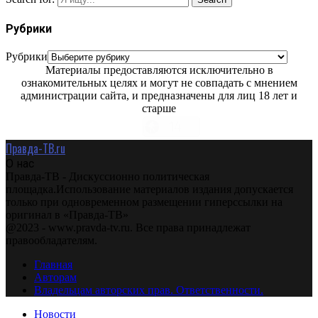
Рубрики
Рубрики
Материалы предоставляются исключительно в
ознакомительных целях и могут не совпадать с мнением
администрации сайта, и предназначены для лиц 18 лет и
старше
Правда-ТВ.ru
О нас
Правда-ТВ - Дискуссионно политическая
площадка.Использование материалов издания допускается
только при одновременном размещении гиперссылки на
оригинал в «Правда-ТВ»
@2023 - www.pravda-tv.ru. Все права принадлежат
правообладателям.
Главная
Авторам
Владельцам авторских прав. Ответственности.
Новости