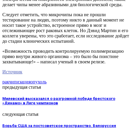
делает чипы менее абразивными для биологической среды.
Следует отметить, что микрочипы пока не прошли
тестирование на людях, поэтому никто в данный момент не
носит такое устройство, встроенное прямо в мозг и
отслеживающее рост раковых клеток. Но Дэвид Мартин и его
коллеги уверены, что это сработает, если исследование дойдет
до стадии клинических испытаний.
«Возможность проводить контролируемую полимеризацию
прямо внутри живого организма – это было бы поистине
захватывающе!» – написал ученый в своем релизе.
Источник
рак
чипизация
опухоль
предыдущая статья
Милевский высказался о разгромной победе брестского
«Динамо» в Лиге чемпионов
следующая статья
Борьба США за постсоветское пространство. Белоруссия