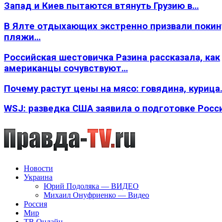
Запад и Киев пытаются втянуть Грузию в…
В Ялте отдыхающих экстренно призвали покин
пляжи…
Российская шестовичка Разина рассказала, как
американцы сочувствуют…
Почему растут цены на мясо: говядина, курица
WSJ: разведка США заявила о подготовке Росс
Новости
Украина
Юрий Подоляка — ВИДЕО
Михаил Онуфриенко — Видео
Россия
Мир
ТВ Онлайн