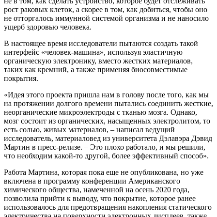
не в том, как сделать устройство, которое будет отслеживать
рост раковых клеток, а скорее в том, как добиться, чтобы оно
не отторгалось иммунной системой организма и не наносило
ущерб здоровью человека.
В настоящее время исследователи пытаются создать такой
интерфейс «человек-машина», используя эластичную
органическую электронику, вместо жестких материалов,
таких как кремний, а также применяя биосовместимые
покрытия.
«Идея этого проекта пришла нам в голову после того, как мы
на протяжении долгого времени пытались соединить жесткие,
неорганические микроэлектроды с тканью мозга. Однако,
мозг состоит из органических, насыщенных электролитом, то
есть солью, живых материалов, – написал ведущий
исследователь, материаловед из университета Дэлавэра Дэвид
Мартин в пресс-релизе. – Это плохо работало, и мы решили,
что необходим какой-то другой, более эффективный способ».
Работа Мартина, которая пока еще не опубликована, но уже
включена в программу конференции Американского
химического общества, намеченной на осень 2020 года,
позволила прийти к выводу, что покрытие, которое ранее
использовалось для предотвращения накопления статического
электричества на поверхности электронных дисплеев, также