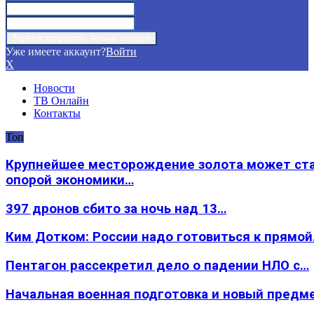
Уже имеете аккаунт?
Войти
X
Новости
ТВ Онлайн
Контакты
Топ
Крупнейшее месторождение золота может ст
опорой экономики…
397 дронов сбито за ночь над 13…
Ким Дотком: России надо готовиться к прямо
Пентагон рассекретил дело о падении НЛО с…
Начальная военная подготовка и новый предм