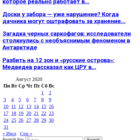
которое реально работает в...
Доски у забора — уже нарушение? Когда
дачника могут оштрафовать за хранение...
Загадка черных саркофагов: исследователи
столкнулись с необъяснимым феноменом в
Антарктиде
Разбить на 12 зон и «русские острова»:
Медведев рассказал как ЦРУ в...
Август 2020
Пн
Вт
Ср
Чт
Пт
Сб
Вс
1
2
3
4
5
6
7
8
9
10
11
12
13
14
15
16
17
18
19
20
21
22
23
24
25
26
27
28
29
30
31
« Июл
Сен »
Search for:
Search