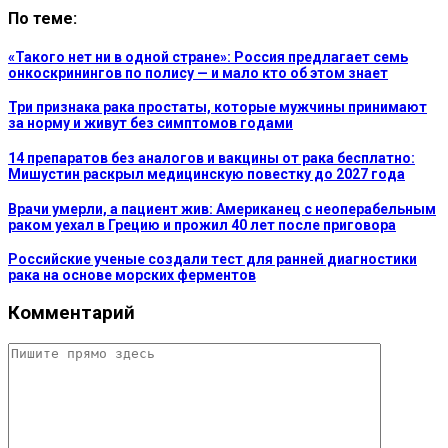
По теме:
«Такого нет ни в одной стране»: Россия предлагает семь
онкоскринингов по полису — и мало кто об этом знает
Три признака рака простаты, которые мужчины принимают
за норму и живут без симптомов годами
14 препаратов без аналогов и вакцины от рака бесплатно:
Мишустин раскрыл медицинскую повестку до 2027 года
Врачи умерли, а пациент жив: Американец с неоперабельным
раком уехал в Грецию и прожил 40 лет после приговора
Российские ученые создали тест для ранней диагностики
рака на основе морских ферментов
Комментарий