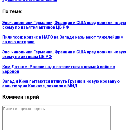
По теме:
Экс-чиновники Германии, Франции и США предложили новую
схему по изъятия активов ЦБ РФ
Пилипсон: кризис в НАТО на Западе называют тяжелейшим
за всю историю
Экс-чиновники Германии, Франции и США предложили новую
схему по активам ЦБ РФ
Ким Дотком: России надо готовиться к прямой войне с
Европой
Запад и Киев пытаются втянуть Грузию в новую кровавую
авантюру на Кавказе, заявили в МИД
Комментарий