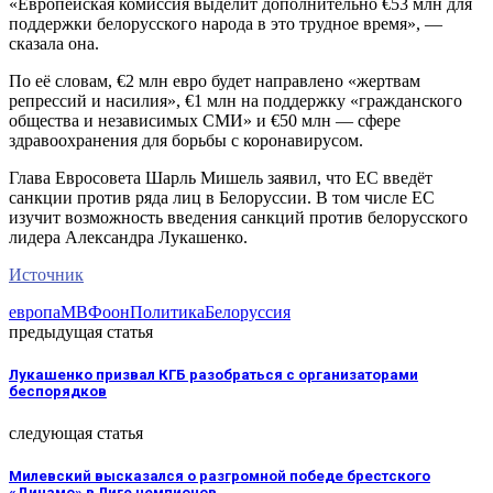
«Европейская комиссия выделит дополнительно €53 млн для
поддержки белорусского народа в это трудное время», —
сказала она.
По её словам, €2 млн евро будет направлено «жертвам
репрессий и насилия», €1 млн на поддержку «гражданского
общества и независимых СМИ» и €50 млн — сфере
здравоохранения для борьбы с коронавирусом.
Глава Евросовета Шарль Мишель заявил, что ЕС введёт
санкции против ряда лиц в Белоруссии. В том числе ЕС
изучит возможность введения санкций против белорусского
лидера Александра Лукашенко.
Источник
европа
МВФ
оон
Политика
Белоруссия
предыдущая статья
Лукашенко призвал КГБ разобраться с организаторами
беспорядков
следующая статья
Милевский высказался о разгромной победе брестского
«Динамо» в Лиге чемпионов