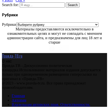
« Июл
Сен »
Search for:
Search
Рубрики
Рубрики
Материалы предоставляются исключительно в
ознакомительных целях и могут не совпадать с мнением
администрации сайта, и предназначены для лиц 18 лет и
старше
Правда-ТВ.ru
О нас
Правда-ТВ - Дискуссионно политическая
площадка.Использование материалов издания допускается
только при одновременном размещении гиперссылки на
оригинал в «Правда-ТВ»
@2023 - www.pravda-tv.ru. Все права принадлежат
правообладателям.
Главная
Авторам
Владельцам авторских прав. Ответственности.