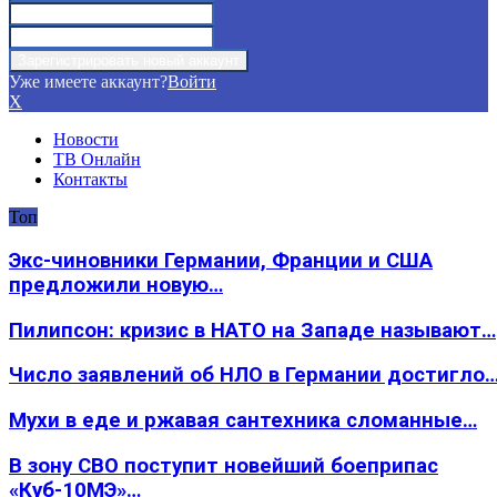
Уже имеете аккаунт?
Войти
X
Новости
ТВ Онлайн
Контакты
Топ
Экс-чиновники Германии, Франции и США
предложили новую…
Пилипсон: кризис в НАТО на Западе называют…
Число заявлений об НЛО в Германии достигло
Мухи в еде и ржавая сантехника сломанные…
В зону СВО поступит новейший боеприпас
«Куб-10МЭ»…