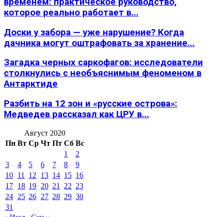
временем: практическое руководство,
которое реально работает в...
Доски у забора — уже нарушение? Когда
дачника могут оштрафовать за хранение...
Загадка черных саркофагов: исследователи
столкнулись с необъяснимым феноменом в
Антарктиде
Разбить на 12 зон и «русские острова»:
Медведев рассказал как ЦРУ в...
Август 2020
Пн
Вт
Ср
Чт
Пт
Сб
Вс
1
2
3
4
5
6
7
8
9
10
11
12
13
14
15
16
17
18
19
20
21
22
23
24
25
26
27
28
29
30
31