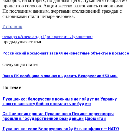
выборов, на которых, по данным ЦИК, Лукашенко набрал 80
процентов голосов. Акции жестко разгонялись силовиками.
По последним данным, жертвами столкновений граждан с
силовиками стали четыре человека.
Источник
беларусь
Александр Григорьевич Лукашенко
предыдущая статья
Российский космонавт заснял неизвестные объекты в космосе
следующая статья
Глава ЕК сообщила о планах выделить Белоруссии €53 млн
По теме:
Лукашенко: белорусские военные не пойдут на Украину —
«никто вас в эту бойню посылать не будет»
Си Цзиньпин принял Лукашенко в Пекине: переговоры
прошли в государственной резиденции Дяоюйтай
Лукашенко: если Белоруссия войдёт в конфликт — НАТО