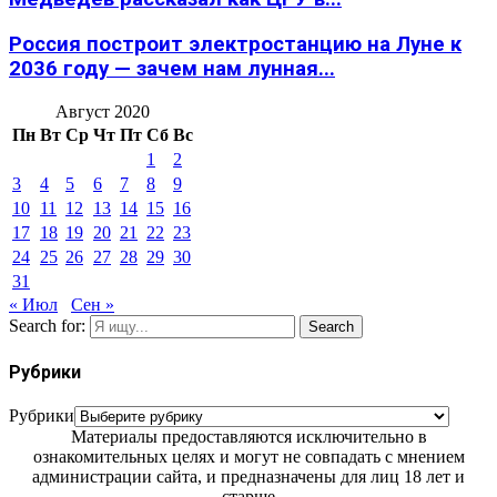
Россия построит электростанцию на Луне к
2036 году — зачем нам лунная...
Август 2020
Пн
Вт
Ср
Чт
Пт
Сб
Вс
1
2
3
4
5
6
7
8
9
10
11
12
13
14
15
16
17
18
19
20
21
22
23
24
25
26
27
28
29
30
31
« Июл
Сен »
Search for:
Search
Рубрики
Рубрики
Материалы предоставляются исключительно в
ознакомительных целях и могут не совпадать с мнением
администрации сайта, и предназначены для лиц 18 лет и
старше