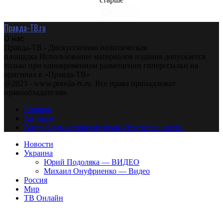
Правда-ТВ.ru
О нас
Правда-ТВ - Дискуссионно политическая
площадка.Использование материалов издания допускается
только при одновременном размещении гиперссылки на
оригинал в «Правда-ТВ»
@2023 - www.pravda-tv.ru. Все права принадлежат
правообладателям.
Главная
Авторам
Владельцам авторских прав. Ответственности.
Новости
Украина
Юрий Подоляка — ВИДЕО
Михаил Онуфриенко — Видео
Россия
Мир
ТВ Онлайн