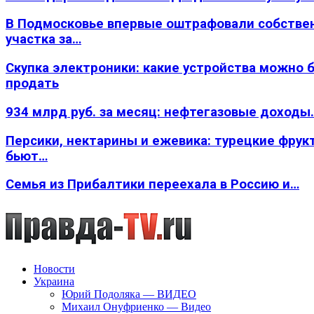
В Подмосковье впервые оштрафовали собстве
участка за…
Скупка электроники: какие устройства можно 
продать
934 млрд руб. за месяц: нефтегазовые доходы
Персики, нектарины и ежевика: турецкие фрук
бьют…
Семья из Прибалтики переехала в Россию и…
Новости
Украина
Юрий Подоляка — ВИДЕО
Михаил Онуфриенко — Видео