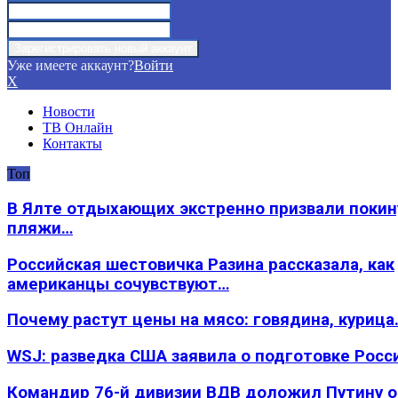
Уже имеете аккаунт?
Войти
X
Новости
ТВ Онлайн
Контакты
Топ
В Ялте отдыхающих экстренно призвали покин
пляжи…
Российская шестовичка Разина рассказала, как
американцы сочувствуют…
Почему растут цены на мясо: говядина, курица
WSJ: разведка США заявила о подготовке Росс
Командир 76-й дивизии ВДВ доложил Путину 