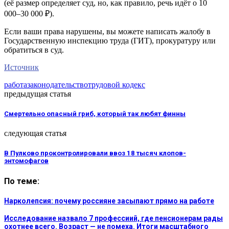
(её размер определяет суд, но, как правило, речь идёт о 10
000–30 000 ₽).
Если ваши права нарушены, вы можете написать жалобу в
Государственную инспекцию труда (ГИТ), прокуратуру или
обратиться в суд.
Источник
работа
законодательство
трудовой кодекс
предыдущая статья
Смертельно опасный гриб, который так любят финны
следующая статья
В Пулково проконтролировали ввоз 18 тысяч клопов-
энтомофагов
По теме:
Нарколепсия: почему россияне засыпают прямо на работе
Исследование назвало 7 профессиий, где пенсионерам рады
охотнее всего. Возраст — не помеха. Итоги масштабного