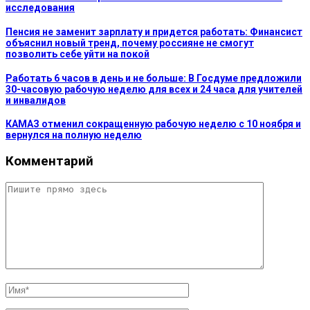
исследования
Пенсия не заменит зарплату и придется работать: Финансист
объяснил новый тренд, почему россияне не смогут
позволить себе уйти на покой
Работать 6 часов в день и не больше: В Госдуме предложили
30-часовую рабочую неделю для всех и 24 часа для учителей
и инвалидов
КАМАЗ отменил сокращенную рабочую неделю с 10 ноября и
вернулся на полную неделю
Комментарий