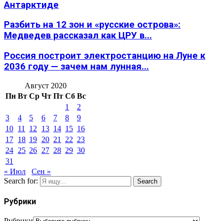
Антарктиде
Разбить на 12 зон и «русские острова»:
Медведев рассказал как ЦРУ в...
Россия построит электростанцию на Луне к
2036 году — зачем нам лунная...
Август 2020
Пн
Вт
Ср
Чт
Пт
Сб
Вс
1
2
3
4
5
6
7
8
9
10
11
12
13
14
15
16
17
18
19
20
21
22
23
24
25
26
27
28
29
30
31
« Июл
Сен »
Search for:
Search
Рубрики
Рубрики