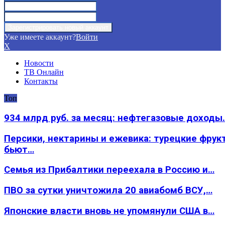
Уже имеете аккаунт?
Войти
X
Новости
ТВ Онлайн
Контакты
Топ
934 млрд руб. за месяц: нефтегазовые доходы
Персики, нектарины и ежевика: турецкие фрук
бьют…
Семья из Прибалтики переехала в Россию и…
ПВО за сутки уничтожила 20 авиабомб ВСУ,…
Японские власти вновь не упомянули США в…