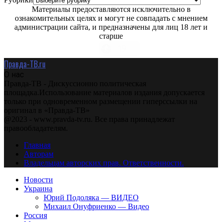
Материалы предоставляются исключительно в
ознакомительных целях и могут не совпадать с мнением
администрации сайта, и предназначены для лиц 18 лет и
старше
Правда-ТВ.ru
О нас
Правда-ТВ - Дискуссионно политическая
площадка.Использование материалов издания допускается
только при одновременном размещении гиперссылки на
оригинал в «Правда-ТВ»
@2023 - www.pravda-tv.ru. Все права принадлежат
правообладателям.
Главная
Авторам
Владельцам авторских прав. Ответственности.
Новости
Украина
Юрий Подоляка — ВИДЕО
Михаил Онуфриенко — Видео
Россия