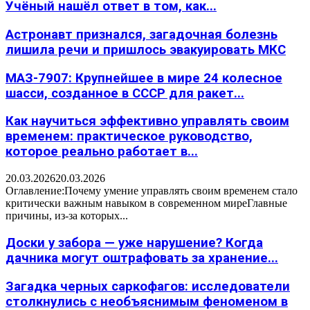
Учёный нашёл ответ в том, как...
Астронавт признался, загадочная болезнь
лишила речи и пришлось эвакуировать МКС
МАЗ-7907: Крупнейшее в мире 24 колесное
шасси, созданное в СССР для ракет...
Как научиться эффективно управлять своим
временем: практическое руководство,
которое реально работает в...
20.03.2026
20.03.2026
Оглавление:Почему умение управлять своим временем стало
критически важным навыком в современном миреГлавные
причины, из-за которых...
Доски у забора — уже нарушение? Когда
дачника могут оштрафовать за хранение...
Загадка черных саркофагов: исследователи
столкнулись с необъяснимым феноменом в