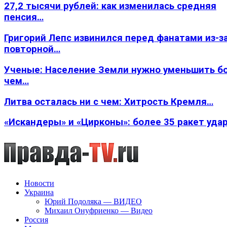
27,2 тысячи рублей: как изменилась средняя
пенсия…
Григорий Лепс извинился перед фанатами из-з
повторной…
Ученые: Население Земли нужно уменьшить б
чем…
Литва осталась ни с чем: Хитрость Кремля…
«Искандеры» и «Цирконы»: более 35 ракет уда
Новости
Украина
Юрий Подоляка — ВИДЕО
Михаил Онуфриенко — Видео
Россия