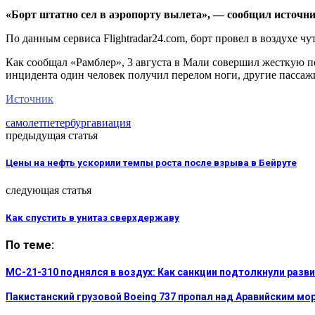
«Борт штатно сел в аэропорту вылета», — сообщил источни
По данным сервиса Flightradar24.com, борт провел в воздухе ч
Как сообщал «Рамблер», 3 августа в Мали совершил жесткую по
инцидента один человек получил перелом ноги, другие пасса
Источник
самолет
петербург
авиация
предыдущая статья
Цены на нефть ускорили темпы роста после взрыва в Бейруте
следующая статья
Как спустить в унитаз сверхдержаву
По теме:
МС-21-310 поднялся в воздух: Как санкции подтолкнули раз
Пакистанский грузовой Boeing 737 пропал над Аравийским мор