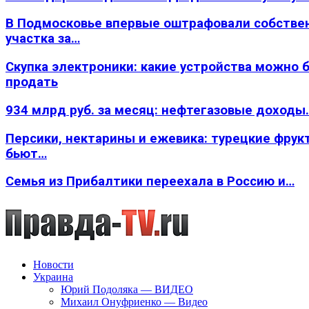
В Подмосковье впервые оштрафовали собстве
участка за…
Скупка электроники: какие устройства можно 
продать
934 млрд руб. за месяц: нефтегазовые доходы
Персики, нектарины и ежевика: турецкие фрук
бьют…
Семья из Прибалтики переехала в Россию и…
Новости
Украина
Юрий Подоляка — ВИДЕО
Михаил Онуфриенко — Видео