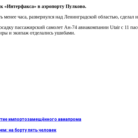
к «Интерфакса» в аэропорту Пулково.
уть менее часа, развернулся над Ленинградской областью, сделал
садку пассажирский самолет Ан-74 авиакомпании Utair с 11 пасс
жиры и экипаж отделались ушибами.
витие импортозамещённого авиапрома
ем: на борту пять человек