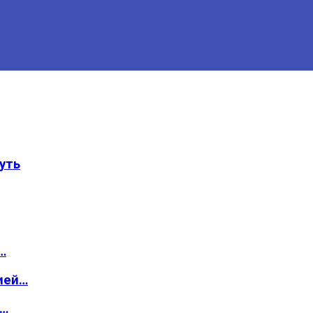
уть
…
ией…
о…