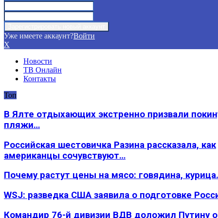
Уже имеете аккаунт?
Войти
X
Новости
ТВ Онлайн
Контакты
Топ
В Ялте отдыхающих экстренно призвали покин
пляжи…
Российская шестовичка Разина рассказала, как
американцы сочувствуют…
Почему растут цены на мясо: говядина, курица
WSJ: разведка США заявила о подготовке Росс
Командир 76-й дивизии ВДВ доложил Путину 