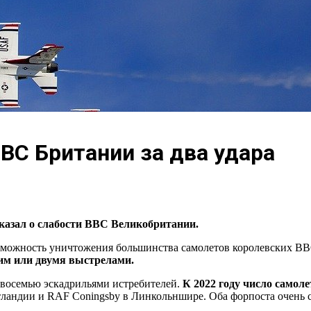
ВС Британии за два удара
сказал о слабости ВВС Великобритании.
зможность уничтожения большинства самолетов королевских ВВ
ним или двумя выстрелами.
 восемью эскадрильями истребителей.
К 2022 году число самоле
Шотландии и RAF Coningsby в Линкольншире. Оба форпоста очень