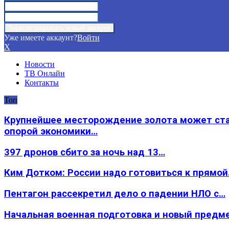
Уже имеете аккаунт?
Войти
X
Новости
ТВ Онлайн
Контакты
Топ
Крупнейшее месторождение золота может ст
опорой экономики…
397 дронов сбито за ночь над 13…
Ким Дотком: России надо готовиться к прямо
Пентагон рассекретил дело о падении НЛО с…
Начальная военная подготовка и новый предм