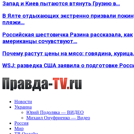
Запад и Киев пытаются втянуть Грузию в…
В Ялте отдыхающих экстренно призвали покин
пляжи…
Российская шестовичка Разина рассказала, как
американцы сочувствуют…
Почему растут цены на мясо: говядина, курица
WSJ: разведка США заявила о подготовке Росс
Новости
Украина
Юрий Подоляка — ВИДЕО
Михаил Онуфриенко — Видео
Россия
Мир
ТВ Онлайн