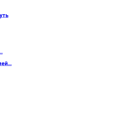
уть
…
ией…