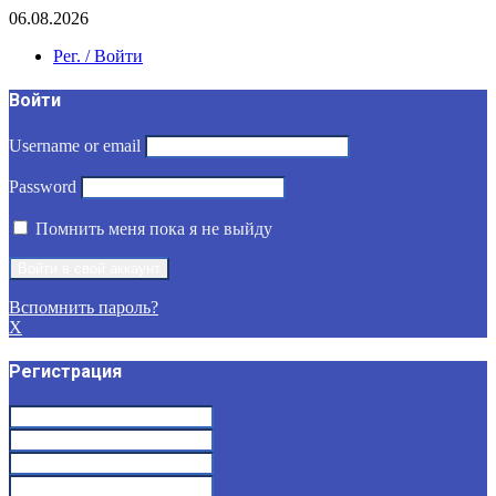
06.08.2026
Рег. / Войти
Войти
Username or email
Password
Помнить меня пока я не выйду
Вспомнить пароль?
X
Регистрация