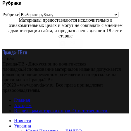
Рубрики
Рубрики
Материалы предоставляются исключительно в
ознакомительных целях и могут не совпадать с мнением
администрации сайта, и предназначены для лиц 18 лет и
старше
Правда-ТВ.ru
О нас
Правда-ТВ - Дискуссионно политическая
площадка.Использование материалов издания допускается
только при одновременном размещении гиперссылки на
оригинал в «Правда-ТВ»
@2023 - www.pravda-tv.ru. Все права принадлежат
правообладателям.
Главная
Авторам
Владельцам авторских прав. Ответственности.
Новости
Украина