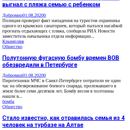
выгнал с пляжа семью с ребенком
Добромир
01.08.2020
0
Полиция проверит факт нападения на туристов охранника
одного из крымских санаториев, который пытался нагайкой
прогнать отдыхающих с пляжа, сообщила РИА Новости
заместитель начальника отдела информации...
Крым
пляж
Общество
Полутонную фугасную бомбу времен ВОВ
обезвредили в Петербурге
Добромир
01.08.2020
0
Пиротехники МЧС в Санкт-Петербурге потратили не один
час на обезвреживание боевого снаряда, пролежавшего в
земле более семи десятков лет. Бомбу весом в полтонны
нашли в...
бомба
Общество
Стало известно, как отравилась семья из 4
человек на турбазе на Алтае