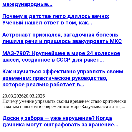
международные...
Почему в детстве лето длилось вечно:
Учёный нашёл ответ в том, как...
Астронавт признался, загадочная болезнь
лишила речи и пришлось эвакуировать МКС
МАЗ-7907: Крупнейшее в мире 24 колесное
шасси, созданное в СССР для ракет...
Как научиться эффективно управлять своим
временем: практическое руководство,
которое реально работает в...
20.03.2026
20.03.2026
Почему умение управлять своим временем стало критически
важным навыком в современном мире Задумывался ли ты,...
Доски у забора — уже нарушение? Когда
дачника могут оштрафовать за хранение...