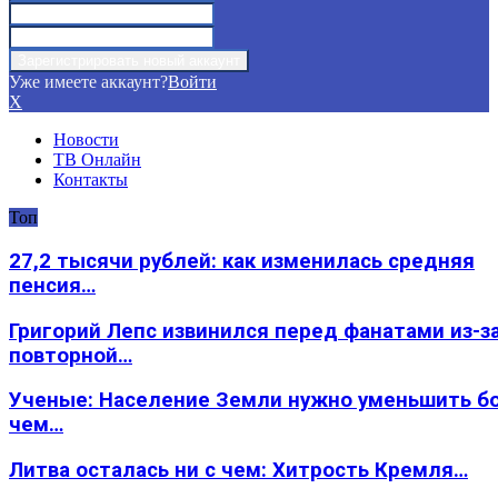
Уже имеете аккаунт?
Войти
X
Новости
ТВ Онлайн
Контакты
Топ
27,2 тысячи рублей: как изменилась средняя
пенсия…
Григорий Лепс извинился перед фанатами из-з
повторной…
Ученые: Население Земли нужно уменьшить б
чем…
Литва осталась ни с чем: Хитрость Кремля…