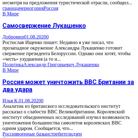
несмотря на предложения туристической отрасли, сообщил...
граница
черногория
Россия
В Мире
Самосвержение Лукашенко
Добромир
01.08.2020
0
Ростислав Ищенко пишет: Недавно я уже писал, что
прозападное окружение Александра Лукашенко готовит
свержение президента Белоруссии. Однако они хотят, чтобы
«честь» ухудшения (а то и...
Политика
Александр Григорьевич Лукашенко
В Мире
Россия может уничтожить ВВС Британии за
два удара
Илья К.
01.08.2020
0
Аналитик из британского исследовательского институт
рассказал о слабости ВВС Великобритании. Королевский
институт объединенных исследований изучил возможность
уничтожения большинства самолетов королевских ВВС
одним ударом. Сообщается, что...
Россия
военные базы
истребители
дзен