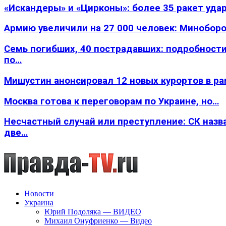
«Искандеры» и «Цирконы»: более 35 ракет уда
Армию увеличили на 27 000 человек: Минобор
Семь погибших, 40 пострадавших: подробности
по…
Мишустин анонсировал 12 новых курортов в р
Москва готова к переговорам по Украине, но…
Несчастный случай или преступление: СК назв
две…
Новости
Украина
Юрий Подоляка — ВИДЕО
Михаил Онуфриенко — Видео