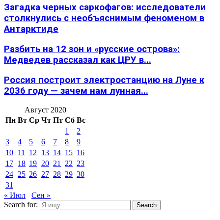
Загадка черных саркофагов: исследователи
столкнулись с необъяснимым феноменом в
Антарктиде
Разбить на 12 зон и «русские острова»:
Медведев рассказал как ЦРУ в...
Россия построит электростанцию на Луне к
2036 году — зачем нам лунная...
Август 2020
Пн
Вт
Ср
Чт
Пт
Сб
Вс
1
2
3
4
5
6
7
8
9
10
11
12
13
14
15
16
17
18
19
20
21
22
23
24
25
26
27
28
29
30
31
« Июл
Сен »
Search for:
Search