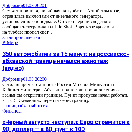
Добромир
01.08.2020
1
Семья чиновника, погибшая на турбазе в Алтайском крае,
отравилась выхлопами от дизельного генератора,
установленного в подвале. Об этой версии следствия
сообщает телеграм-канал Life Shot. В день заезда семьи
на турбазе пропал свет...
алтай
происшествия
В Мире
350 автомобилей за 15 минут: на российско-
абхазской границе начался ажиотаж
(видео)
Добромир
01.08.2020
0
Сегодня премьер-министр России Михаил Мишустин и
Кабинет министров Абхазии подписали постановления о
взаимном открытии границы. Пункт пропуска начал работать
в 15:15. Желающих перейти через границу...
граница
абхазия
Россия
Финансы
«Черный август» наступил: Евро стремится к
90, доллар — к 80, фунт к 100