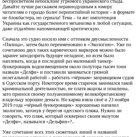
беспросветном небосклоне угрюмого украинского стыда.
Давайте лучше расскажем неравнодушным к юмору
читателям о гораздо более перипитийной истории – в формате
не блокбастера, но сериала! Тема – та же: импотенция
Украины как государственного механизма в любой ситуации,
даже отдалённо напоминающей критическую.
Сначала это судно носило имя с оттенком двусмысленности
«Пялица», затем было переименовано в «Экологию». Уже по
сочетанию двух таких кармических маркеров можно было
заранее заподозрить будущее неладное, но всем было
наплевать, когда в последний раз маленький танкер-
бункеровщик водоизмещением около полутора тысяч тонн
назвали «Делфи» и поставили заниматься грязной
нелегальной работой – работать «чёрным» заправщиком судов
в Одесском порту. Некоторое время старичок занимался такой
криминальной деятельностью, не платя акцизы и пошлины,
зато принося своему полуанонимному великобританскому
владельцу хорошие деньги. Но карма взяла своё и 23 ноября
2019 года «чёрный бункеровщик» хорошенько напялил
экологию, затонув у берегов одесского пляжа. Нужно ли
говорить, что пляж, который осквернил своим мазутом
«Делфи», назывался «Дельфин»?..
Уже сочетание всех этих сюжетных линий и названий