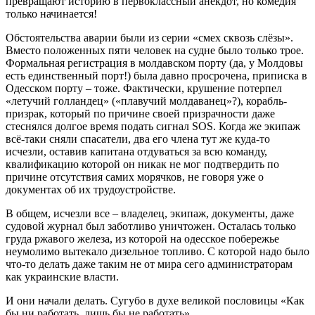
превращают историю в первоклассный анекдот, но комедия
только начинается!
Обстоятельства аварии были из серии «смех сквозь слёзы».
Вместо положенных пяти человек на судне было только трое.
Формальная регистрация в молдавском порту (да, у Молдовы
есть единственный порт!) была давно просрочена, приписка в
Одесском порту – тоже. Фактически, крушение потерпел
«летучий голландец» («плавучий молдаванец»?), корабль-
призрак, который по причине своей призрачности даже
стеснялся долгое время подать сигнал SOS. Когда же экипаж
всё-таки сняли спасатели, два его члена тут же куда-то
исчезли, оставив капитана отдуваться за всю команду,
квалификацию которой он никак не мог подтвердить по
причине отсутствия самих морячков, не говоря уже о
документах об их трудоустройстве.
В общем, исчезли все – владелец, экипаж, документы, даже
судовой журнал был заботливо уничтожен. Осталась только
груда ржавого железа, из которой на одесское побережье
неумолимо вытекало дизельное топливо. С которой надо было
что-то делать даже таким не от мира сего администраторам
как украинские власти.
И они начали делать. Сугубо в духе великой пословицы «Как
бы ни работать, лишь бы не работать».