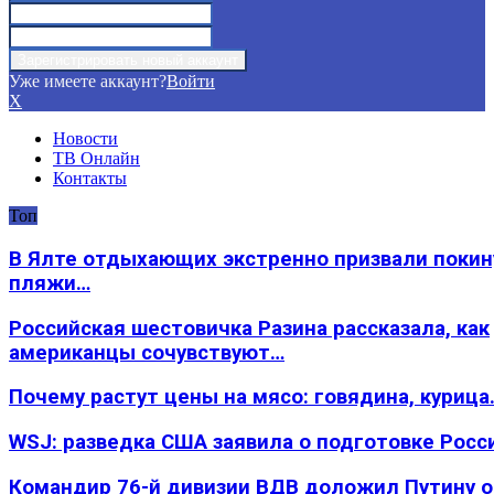
Уже имеете аккаунт?
Войти
X
Новости
ТВ Онлайн
Контакты
Топ
В Ялте отдыхающих экстренно призвали покин
пляжи…
Российская шестовичка Разина рассказала, как
американцы сочувствуют…
Почему растут цены на мясо: говядина, курица
WSJ: разведка США заявила о подготовке Росс
Командир 76-й дивизии ВДВ доложил Путину 