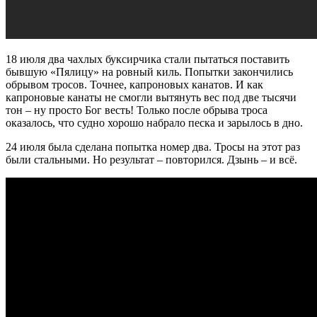
18 июля два чахлых буксирчика стали пытаться поставить
бывшую «Пялицу» на ровный киль. Попытки закончились
обрывом тросов. Точнее, капроновых канатов. И как
капроновые канаты не смогли вытянуть вес под две тысячи
тон – ну просто Бог весть! Только после обрыва троса
оказалось, что судно хорошо набрало песка и зарылось в дно.
24 июля была сделана попытка номер два. Тросы на этот раз
были стальными. Но результат – повторился. Дзынь – и всё.