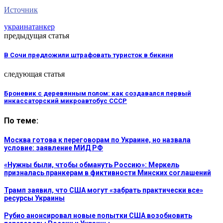
Источник
украина
танкер
предыдущая статья
В Сочи предложили штрафовать туристок в бикини
следующая статья
Броневик с деревянным полом: как создавался первый
инкассаторский микроавтобус СССР
По теме:
Москва готова к переговорам по Украине, но назвала
условие: заявление МИД РФ
«Нужны были, чтобы обмануть Россию»: Меркель
призналась пранкерам в фиктивности Минских соглашений
Трамп заявил, что США могут «забрать практически все»
ресурсы Украины
Рубио анонсировал новые попытки США возобновить