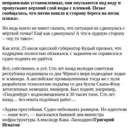
неправильно установленные, они опускаются под воду и
пропускают верхний слой воды с пленкой. Позже
сообщалось, что пятно пошло в сторону берега на песок
пляжа»
.
Но ведь никто не имеет сказать, что ситуация не сдвинулась с
мёртвой точки! Ещё как сдвинулась! А что в худшую сторону
– «ну, то такоэ».
Как итог, 25 июля одесский губернатор Куцый признал, что
подрядчик полностью облажался, с заданием не справился и
судно поднять не удаётся.
Вот, собственно, и усё. Сто лет назад молодая советская
республика поднимала со дна Чёрного моря подводные лодки
и эсминцы. А английские промышленники тогда же с нуля
разработали технологию подъёма со дна бухты Скапа-Флоу
затопленных немецких линкоров. Был поднят, например,
«Гинденбург» водоизмещением в 30 тысяч тонн. Сто лет
назад… без опыта подобных работ…
«Задача простейшая. Судно небольших размеров. Но идиотизм
— наше все», — высказался бывший зам-министра
инфраструктуры Александр Кава. Лапидарно!
Григорий
Игнатов