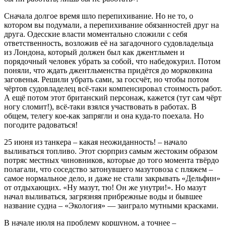
Сначала долгое время шло перепихивание. Но не то, о
котором вы подумали, а перепихивание обязанностей друг на
друга. Одесские власти моментально сложили с себя
ответственность, возложив её на загадочного судовладельца
из Лондона, который должен был как джентльмен и
порядочный человек убрать за собой, что набедокурил. Потом
поняли, что ждать джентльменства придётся до морковкина
заговенья. Решили убрать сами, за госсчёт, но чтобы потом
чёртов судовладелец всё-таки компенсировал стоимость работ.
А ещё потом этот британский персонаж, кажется (тут сам чёрт
ногу сломит!), всё-таки взялся участвовать в работах. В
общем, телегу кое-как запрягли и она куда-то поехала. Но
погодите радоваться!
25 июня из танкера – какая неожиданность! – начало
выливаться топливо. Этот сюрприз самым жестоким образом
потряс местных чиновников, которые до того момента твёрдо
полагали, что соседство затонувшего мазутовоза с пляжем –
самое нормальное дело, и даже не стали закрывать «Дельфин»
от отдыхающих. «Ну мазут, тю! Он же унутри!». Но мазут
начал выливаться, загрязняя прибрежные воды и бывшее
название судна – «Экология» — заиграло мутными красками.
В начале июля на проблему коршуном, а точнее –