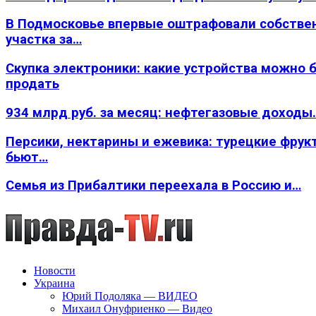
В Подмосковье впервые оштрафовали собстве
участка за…
Скупка электроники: какие устройства можно 
продать
934 млрд руб. за месяц: нефтегазовые доходы
Персики, нектарины и ежевика: турецкие фрук
бьют…
Семья из Прибалтики переехала в Россию и…
Новости
Украина
Юрий Подоляка — ВИДЕО
Михаил Онуфриенко — Видео