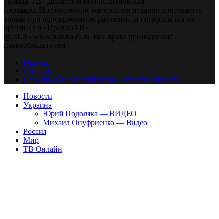
Правда-ТВ - Дискуссионно политическая
площадка.Использование материалов издания допускается
только при одновременном размещении гиперссылки на
оригинал в «Правда-ТВ»
@2023 - www.pravda-tv.ru. Все права принадлежат
правообладателям.
Главная
Авторам
Владельцам авторских прав. Ответственности.
Новости
Украина
Юрий Подоляка — ВИДЕО
Михаил Онуфриенко — Видео
Россия
Мир
ТВ Онлайн