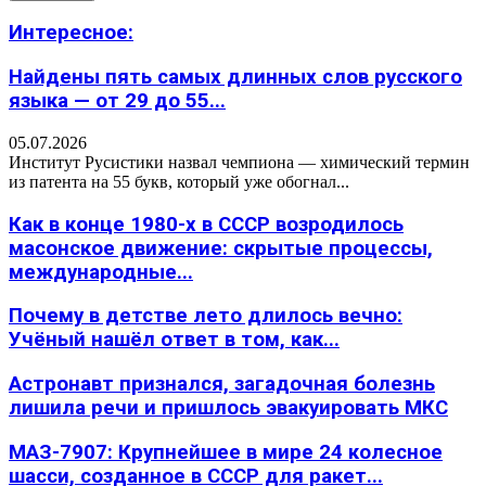
Интересное:
Найдены пять самых длинных слов русского
языка — от 29 до 55...
05.07.2026
Институт Русистики назвал чемпиона — химический термин
из патента на 55 букв, который уже обогнал...
Как в конце 1980-х в СССР возродилось
масонское движение: скрытые процессы,
международные...
Почему в детстве лето длилось вечно:
Учёный нашёл ответ в том, как...
Астронавт признался, загадочная болезнь
лишила речи и пришлось эвакуировать МКС
МАЗ-7907: Крупнейшее в мире 24 колесное
шасси, созданное в СССР для ракет...