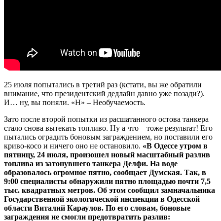
25 июля попытались в третий раз (кстати, вы же обратили
внимание, что президентский дедлайн давно уже позади?).
И… ну, вы поняли. «Н» – Необучаемость.
Зато после второй попытки из расшатанного остова танкера
стало снова вытекать топливо. Ну а что – тоже результат! Его
пытались оградить боновым заграждением, но поставили его
криво-косо и ничего оно не остановило.
«В Одессе утром в
пятницу, 24 июля, произошел новый масштабный разлив
топлива из затонувшего танкера Делфи. На воде
образовалось огромное пятно, сообщает Думская. Так, в
9:00 специалисты обнаружили пятно площадью почти 7,5
тыс. квадратных метров. Об этом сообщил замначальника
Государственной экологической инспекции в Одесской
области Виталий Караулов. По его словам, боновые
заграждения не смогли предотвратить разлив: