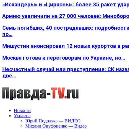
«Искандеры» и «Цирконы»: более 35 ракет уда
Армию увеличили на 27 000 человек: Минобор
Семь погибших, 40 пострадавших: подробности
по…
Мишустин анонсировал 12 новых курортов в р
Москва готова к переговорам по Украине, но…
Несчастный случай или преступление: СК назв
две…
Новости
Украина
Юрий Подоляка — ВИДЕО
Михаил Онуфриенко — Видео