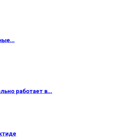
ые...
ьно работает в...
ктиде