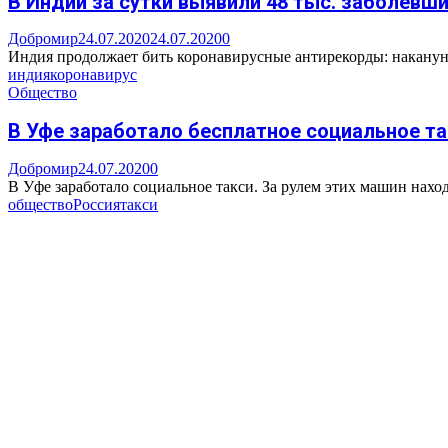
В Индии за сутки выявили 48 тыс. заболевши
Добромир
24.07.2020
24.07.2020
0
Индия продолжает бить коронавирусные антирекорды: накануне,
индия
коронавирус
Общество
В Уфе заработало бесплатное социальное та
Добромир
24.07.2020
0
В Уфе заработало социальное такси. За рулем этих машин нахо
общество
Россия
такси