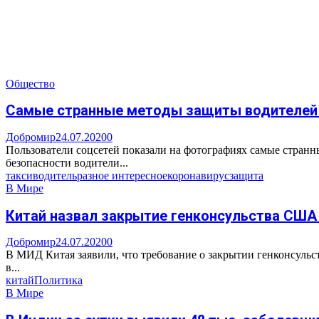
Общество
Самые странные методы защиты водителей о
Добромир
24.07.2020
0
Пользователи соцсетей показали на фотографиях самые странны
безопасности водители...
такси
водитель
разное интересное
коронавирус
защита
В Мире
Китай назвал закрытие генконсульства США 
Добромир
24.07.2020
0
В МИД Китая заявили, что требование о закрытии генконсульс
в...
китай
Политика
В Мире