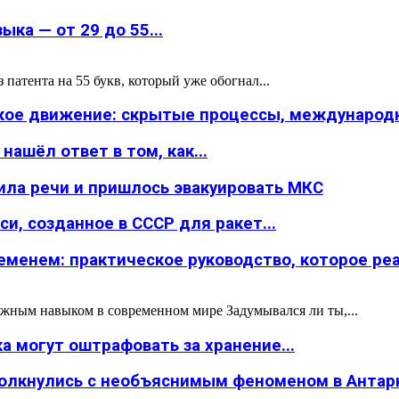
ка — от 29 до 55...
атента на 55 букв, который уже обогнал...
ское движение: скрытые процессы, международн
ашёл ответ в том, как...
ила речи и пришлось эвакуировать МКС
и, созданное в СССР для ракет...
менем: практическое руководство, которое реал
жным навыком в современном мире Задумывался ли ты,...
а могут оштрафовать за хранение...
толкнулись с необъяснимым феноменом в Антар