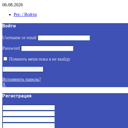
06.08.2026
Рег. / Войти
Войти
Username or email
Password
Помнить меня пока я не выйду
Вспомнить пароль?
X
Регистрация