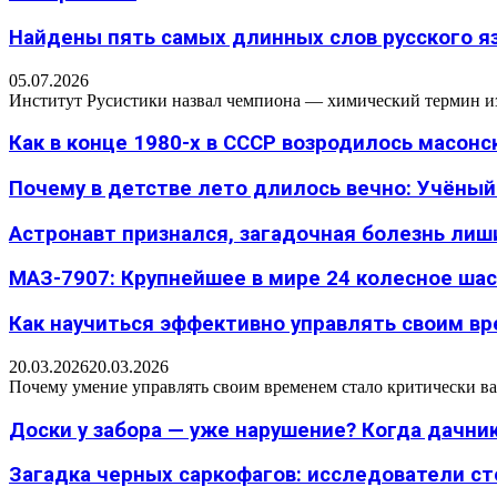
Найдены пять самых длинных слов русского язы
05.07.2026
Институт Русистики назвал чемпиона — химический термин из п
Как в конце 1980-х в СССР возродилось масон
Почему в детстве лето длилось вечно: Учёный н
Астронавт признался, загадочная болезнь лиш
МАЗ-7907: Крупнейшее в мире 24 колесное шасс
Как научиться эффективно управлять своим вре
20.03.2026
20.03.2026
Почему умение управлять своим временем стало критически ва
Доски у забора — уже нарушение? Когда дачник
Загадка черных саркофагов: исследователи с