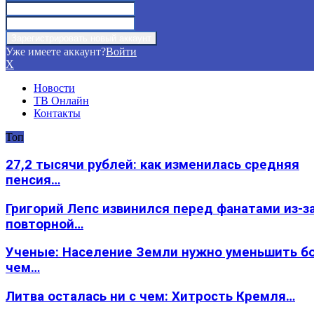
Уже имеете аккаунт?
Войти
X
Новости
ТВ Онлайн
Контакты
Топ
27,2 тысячи рублей: как изменилась средняя
пенсия…
Григорий Лепс извинился перед фанатами из-з
повторной…
Ученые: Население Земли нужно уменьшить б
чем…
Литва осталась ни с чем: Хитрость Кремля…