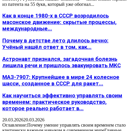
из патента на 55 букв, который уже обогнал...
Как в конце 1980-х в СССР возродилось
масонское движение: скрытые процессы,
международные...
Почему в детстве лето длилось вечно:
Учёный нашёл ответ в том, как...
Астронавт признался, загадочная болезнь
лишила речи и пришлось эвакуировать МКС
МАЗ-7907: Крупнейшее в мире 24 колесное
шасси, созданное в СССР для ракет...
Как научиться эффективно управлять своим
временем: практическое руководство,
которое реально работает в...
20.03.2026
20.03.2026
Оглавление:Почему умение управлять своим временем стало
критически важным навыком в современном миреГлавные