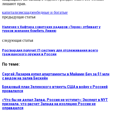
лишают прав.
капитализм
сша
дзен
бедные и богатые
предыдущая статья
Наличие у Хафтара советских радаров «Терек» отбивает у
турков желание бомбить Ливию
следующая статья
Росгвардия получит IT-систему для отслеживания всего
гражданского оружия в России
По теме:
Сергей Лазарев купил апартаменты в Майами-Бич за $1 млн
с видом на залив Бискейн
Бредовый план Зеленского втянуть США в войну с Россией
провалился
«Что бы ни делал Запад, Россия не уступит»: Эксперт в NYT
признала, что расчет Запада на изоляцию России не
оправдался