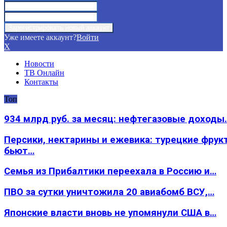
Уже имеете аккаунт?
Войти
X
Новости
ТВ Онлайн
Контакты
Топ
934 млрд руб. за месяц: нефтегазовые доходы
Персики, нектарины и ежевика: турецкие фрук
бьют…
Семья из Прибалтики переехала в Россию и…
ПВО за сутки уничтожила 20 авиабомб ВСУ,…
Японские власти вновь не упомянули США в…