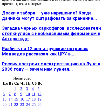
причины, из-за которых...
Доски у забора — уже нарушение? Когда
дачника могут оштрафовать за хранение...
Загадка черных саркофагов: исследователи
столкнулись с необъяснимым феноменом в
Антарктиде
Разбить на 12 зон и «русские острова»:
Медведев рассказал как ЦРУ в...
Россия построит электростанцию на Луне к
2036 году — зачем нам лунная...
Июль 2020
Пн
Вт
Ср
Чт
Пт
Сб
Вс
1
2
3
4
5
6
7
8
9
10
11
12
13
14
15
16
17
18
19
20
21
22
23
24
25
26