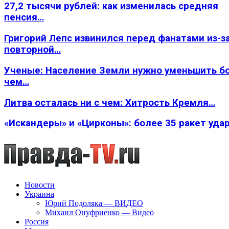
27,2 тысячи рублей: как изменилась средняя
пенсия…
Григорий Лепс извинился перед фанатами из-з
повторной…
Ученые: Население Земли нужно уменьшить б
чем…
Литва осталась ни с чем: Хитрость Кремля…
«Искандеры» и «Цирконы»: более 35 ракет уда
Новости
Украина
Юрий Подоляка — ВИДЕО
Михаил Онуфриенко — Видео
Россия