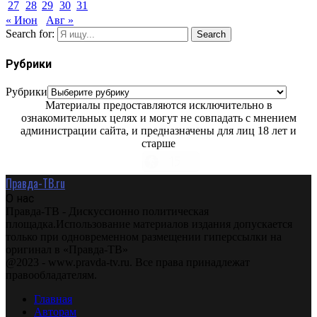
27
28
29
30
31
« Июн
Авг »
Search for:
Search
Рубрики
Рубрики
Материалы предоставляются исключительно в
ознакомительных целях и могут не совпадать с мнением
администрации сайта, и предназначены для лиц 18 лет и
старше
Правда-ТВ.ru
О нас
Правда-ТВ - Дискуссионно политическая
площадка.Использование материалов издания допускается
только при одновременном размещении гиперссылки на
оригинал в «Правда-ТВ»
@2023 - www.pravda-tv.ru. Все права принадлежат
правообладателям.
Главная
Авторам