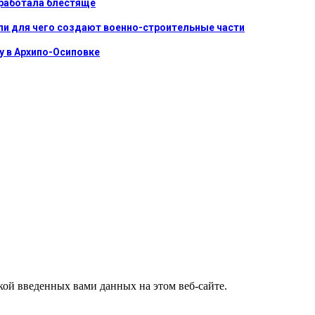
сработала блестяще
ли для чего создают военно-строительные части
у в Архипо-Осиповке
ткой введенных вами данных на этом веб-сайте.