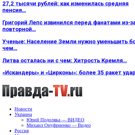
27,2 тысячи рублей: как изменилась средняя
пенсия…
Григорий Лепс извинился перед фанатами из-з
повторной…
Ученые: Население Земли нужно уменьшить б
чем…
Литва осталась ни с чем: Хитрость Кремля…
«Искандеры» и «Цирконы»: более 35 ракет уда
Новости
Украина
Юрий Подоляка — ВИДЕО
Михаил Онуфриенко — Видео
Россия