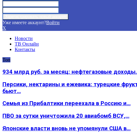
Уже имеете аккаунт?
Войти
X
Новости
ТВ Онлайн
Контакты
Топ
934 млрд руб. за месяц: нефтегазовые доходы
Персики, нектарины и ежевика: турецкие фрук
бьют…
Семья из Прибалтики переехала в Россию и…
ПВО за сутки уничтожила 20 авиабомб ВСУ,…
Японские власти вновь не упомянули США в…