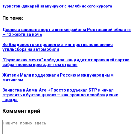
Туристов-дикарей эвакуируют с челябинского курорта
По теме:
Дроны атаковали порт и жилые районы Ростовской области
— 12 жертв за ночь
Во Владивостоке прошел митинг против повышения
утильсбора на автомобили
“Грузинская мечта” победила: кандидат от правящей партии
избран новым президентом страны
Жители Мали поддержали Россию международным
митингом
Зачистка в Алма-Ате: «Просто подъехал БТР и начал
стрелять в бунтовщиков» — как прошло освобождение
города
Комментарий