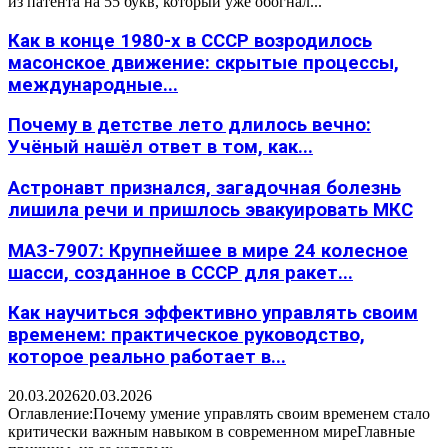
из патента на 55 букв, который уже обогнал...
Как в конце 1980-х в СССР возродилось
масонское движение: скрытые процессы,
международные...
Почему в детстве лето длилось вечно:
Учёный нашёл ответ в том, как...
Астронавт признался, загадочная болезнь
лишила речи и пришлось эвакуировать МКС
МАЗ-7907: Крупнейшее в мире 24 колесное
шасси, созданное в СССР для ракет...
Как научиться эффективно управлять своим
временем: практическое руководство,
которое реально работает в...
20.03.2026
20.03.2026
Оглавление:Почему умение управлять своим временем стало
критически важным навыком в современном миреГлавные