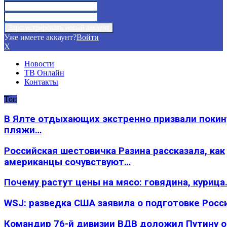
Уже имеете аккаунт?
Войти
X
Новости
ТВ Онлайн
Контакты
Топ
В Ялте отдыхающих экстренно призвали покин
пляжи…
Российская шестовичка Разина рассказала, как
американцы сочувствуют…
Почему растут цены на мясо: говядина, курица
WSJ: разведка США заявила о подготовке Росс
Командир 76-й дивизии ВДВ доложил Путину 