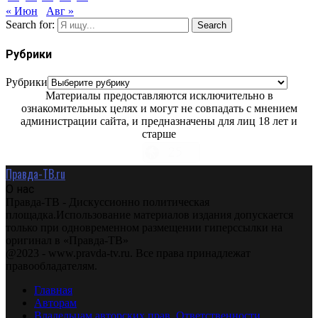
« Июн
Авг »
Search for:
Search
Рубрики
Рубрики
Материалы предоставляются исключительно в
ознакомительных целях и могут не совпадать с мнением
администрации сайта, и предназначены для лиц 18 лет и
старше
Правда-ТВ.ru
О нас
Правда-ТВ - Дискуссионно политическая
площадка.Использование материалов издания допускается
только при одновременном размещении гиперссылки на
оригинал в «Правда-ТВ»
@2023 - www.pravda-tv.ru. Все права принадлежат
правообладателям.
Главная
Авторам
Владельцам авторских прав. Ответственности.