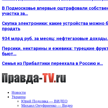
В Подмосковье впервые оштрафовали собстве
участка за…
Скупка электроники: какие устройства можно 
продать
934 млрд руб. за месяц: нефтегазовые доходы
Персики, нектарины и ежевика: турецкие фрук
бьют…
Семья из Прибалтики переехала в Россию и…
Новости
Украина
Юрий Подоляка — ВИДЕО
Михаил Онуфриенко — Видео