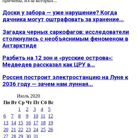
причины, из-за которых...
Доски у забора — уже нарушение? Когда
дачника могут оштрафовать за хранение...
Загадка черных саркофагов: исследователи
столкнулись с необъяснимым феноменом в
Антарктиде
Разбить на 12 зон и «русские острова»:
Медведев рассказал как ЦРУ в...
Россия построит электростанцию на Луне к
2036 году — зачем нам лунная...
Июль 2020
Пн
Вт
Ср
Чт
Пт
Сб
Вс
1
2
3
4
5
6
7
8
9
10
11
12
13
14
15
16
17
18
19
20
21
22
23
24
25
26
27
28
29
30
31