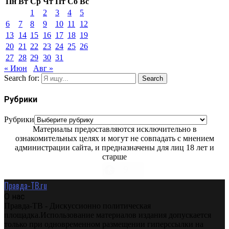
Пн
Вт
Ср
Чт
Пт
Сб
Вс
1
2
3
4
5
6
7
8
9
10
11
12
13
14
15
16
17
18
19
20
21
22
23
24
25
26
27
28
29
30
31
« Июн
Авг »
Search for:
Search
Рубрики
Рубрики
Материалы предоставляются исключительно в
ознакомительных целях и могут не совпадать с мнением
администрации сайта, и предназначены для лиц 18 лет и
старше
Правда-ТВ.ru
О нас
Правда-ТВ - Дискуссионно политическая
площадка.Использование материалов издания допускается
только при одновременном размещении гиперссылки на