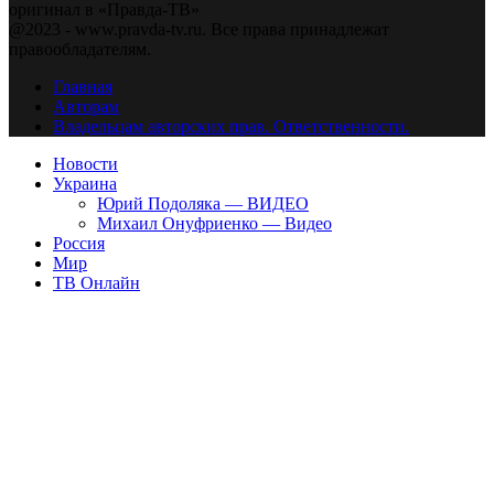
оригинал в «Правда-ТВ»
@2023 - www.pravda-tv.ru. Все права принадлежат
правообладателям.
Главная
Авторам
Владельцам авторских прав. Ответственности.
Новости
Украина
Юрий Подоляка — ВИДЕО
Михаил Онуфриенко — Видео
Россия
Мир
ТВ Онлайн