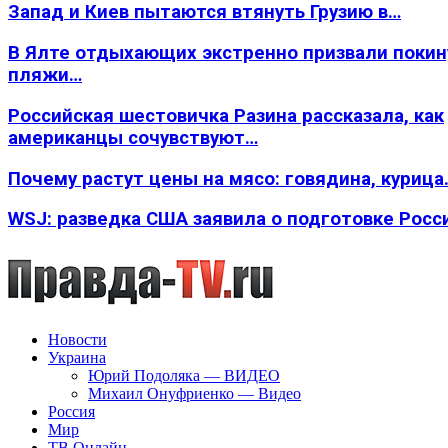
Запад и Киев пытаются втянуть Грузию в…
В Ялте отдыхающих экстренно призвали покин
пляжи…
Российская шестовичка Разина рассказала, как
американцы сочувствуют…
Почему растут цены на мясо: говядина, курица
WSJ: разведка США заявила о подготовке Росс
Новости
Украина
Юрий Подоляка — ВИДЕО
Михаил Онуфриенко — Видео
Россия
Мир
ТВ Онлайн