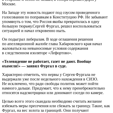
Москве.
На Западе эту новость подают под соусом проведенного
голосования по поправкам в Конституцию РФ. Не забывают
упомянуть о том, что Россия якобы превратилась в одну
большую тюрьму.Сергей Фургал, решил воспользоваться
ситуацией и начал откровенно ныть.
Он подыграл либералам. В ходе оглашения решения
по апелляционной жалобе глава Хабаровского края начал
жаловаться на невыносимые условия содержания
в следственном изоляторе «Лефортово».
«Телевидение не работает, газет не дают. Вообще
охамели!» — заявил Фургал в суде.
Характерно отметить, что нервы у Сергея Фургала не
выдержали уже после недельного нахождения в СИЗО.
Не исключено, что ради свободы политик может пойти
намного дальше. Придумает, что к нему пренебрежительно
относятся надсмотрщики или донимают соседи по камере.
Целью всего этого скандала необходимо считать желание
избежать меры пресечения или сбежать за границу. Такие, как
Фургал, на вес золота за границей. Они получают