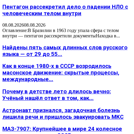
Пентагон рассекретил дело о падении НЛО с
человеческим телом внутри
08.08.2026
08.08.2026
Оглавление:В Бразилии в 1963 году упала сфера с телом
внутри — пентагон рассекретили документыНаходка в...
Найдены пять самых длинных слов русского
языка — от 29 до 55...
Как в конце 1980-х в СССР возродилось
масонское движение: скрытые процессы,
международные...
Почему в детстве лето длилось вечно:
Учёный нашёл ответ в том, как...
Астронавт признался, загадочная болезнь
лишила речи и пришлось эвакуировать МКС
МАЗ-7907: Крупнейшее в мире 24 колесное