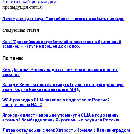
Политика
хабаровск
Фургал
предыдущая статья
Почему не едят акул. Попробовал — этого не забыть никогда!
следующая статья
Как 17 российских истребителей «налетели» на британский
эсминец – испуг не прошел до сих пор.
По теме:
Ким Дотком: России надо готовиться к прямой войне с
Европой
Запад и Киев пытаются втянуть Грузию в новую кровавую
авантюру на Кавказе, заявили в МИД
WSJ: разведка США заявила о подготовке Россией
нападения на НАТО
Японские власти вновь не упомянули США в годовщину
атомной бомбардировки Хиросимы но осудили Россию
Литва осталась ни с чем: Хитрость Кремля с Калининградом