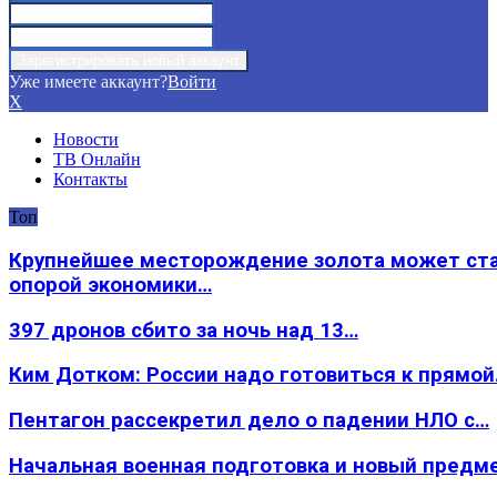
Уже имеете аккаунт?
Войти
X
Новости
ТВ Онлайн
Контакты
Топ
Крупнейшее месторождение золота может ст
опорой экономики…
397 дронов сбито за ночь над 13…
Ким Дотком: России надо готовиться к прямо
Пентагон рассекретил дело о падении НЛО с…
Начальная военная подготовка и новый предм