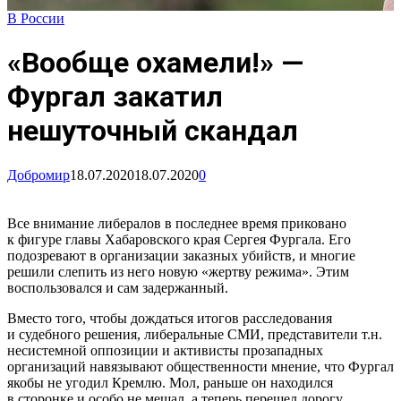
В России
«Вообще охамели!» —
Фургал закатил
нешуточный скандал
Добромир
18.07.2020
18.07.2020
0
Все внимание либералов в последнее время приковано
к фигуре главы Хабаровского края Сергея Фургала. Его
подозревают в организации заказных убийств, и многие
решили слепить из него новую «жертву режима». Этим
воспользовался и сам задержанный.
Вместо того, чтобы дождаться итогов расследования
и судебного решения, либеральные СМИ, представители т.н.
несистемной оппозиции и активисты прозападных
организаций навязывают общественности мнение, что Фургал
якобы не угодил Кремлю. Мол, раньше он находился
в сторонке и особо не мешал, а теперь перешел дорогу