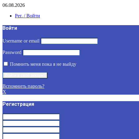
06.08.2026
Рег. / Войти
Войти
Username or email
Password
Помнить меня пока я не выйду
Вспомнить пароль?
X
Регистрация