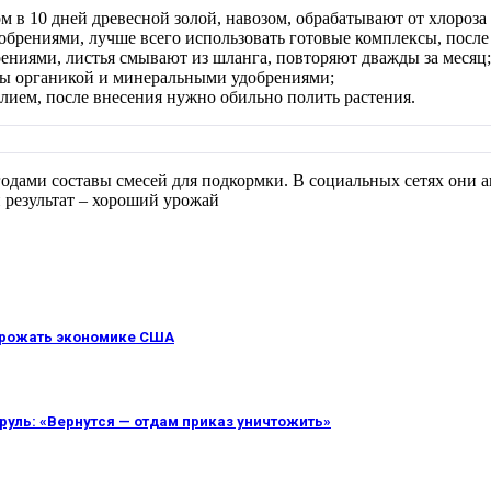
м в 10 дней древесной золой, навозом, обрабатывают от хлоро
рениями, лучше всего использовать готовые комплексы, после ч
ниями, листья смывают из шланга, повторяют дважды за месяц;
ы органикой и минеральными удобрениями;
ием, после внесения нужно обильно полить растения.
дами составы смесей для подкормки. В социальных сетях они 
 результат – хороший урожай
угрожать экономике США
уль: «Вернутся — отдам приказ уничтожить»