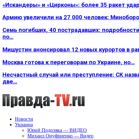
«Искандеры» и «Цирконы»: более 35 ракет уда
Армию увеличили на 27 000 человек: Минобор
Семь погибших, 40 пострадавших: подробности
по…
Мишустин анонсировал 12 новых курортов в р
Москва готова к переговорам по Украине, но…
Несчастный случай или преступление: СК назв
две…
Новости
Украина
Юрий Подоляка — ВИДЕО
Михаил Онуфриенко — Видео