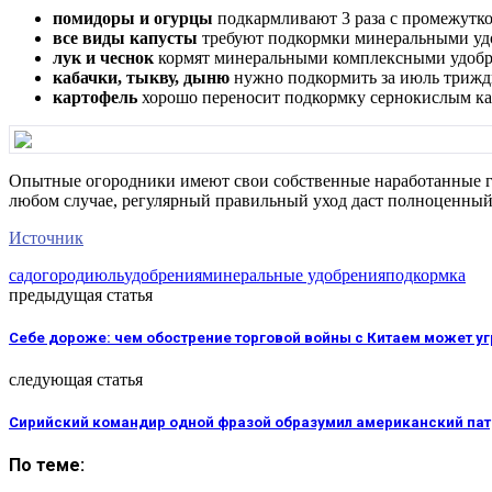
помидоры и огурцы
подкармливают 3 раза с промежутко
все виды капусты
требуют подкормки минеральными удоб
лук и чеснок
кормят минеральными комплексными удобре
кабачки, тыкву, дыню
нужно подкормить за июль трижд
картофель
хорошо переносит подкормку сернокислым кал
Опытные огородники имеют свои собственные наработанные го
любом случае, регулярный правильный уход даст полноценный
Источник
сад
огород
июль
удобрения
минеральные удобрения
подкормка
предыдущая статья
Себе дороже: чем обострение торговой войны с Китаем может 
следующая статья
Сирийский командир одной фразой образумил американский патр
По теме: