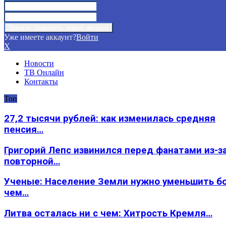
Уже имеете аккаунт?
Войти
X
Новости
ТВ Онлайн
Контакты
Топ
27,2 тысячи рублей: как изменилась средняя
пенсия…
Григорий Лепс извинился перед фанатами из-з
повторной…
Ученые: Население Земли нужно уменьшить б
чем…
Литва осталась ни с чем: Хитрость Кремля…