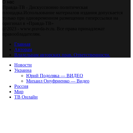
О нас
Правда-ТВ - Дискуссионно политическая
площадка.Использование материалов издания допускается
только при одновременном размещении гиперссылки на
оригинал в «Правда-ТВ»
@2023 - www.pravda-tv.ru. Все права принадлежат
правообладателям.
Главная
Авторам
Владельцам авторских прав. Ответственности.
Новости
Украина
Юрий Подоляка — ВИДЕО
Михаил Онуфриенко — Видео
Россия
Мир
ТВ Онлайн