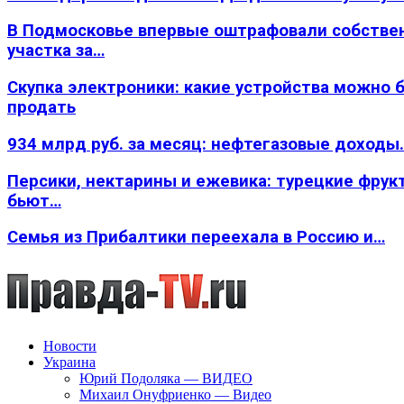
В Подмосковье впервые оштрафовали собстве
участка за…
Скупка электроники: какие устройства можно 
продать
934 млрд руб. за месяц: нефтегазовые доходы
Персики, нектарины и ежевика: турецкие фрук
бьют…
Семья из Прибалтики переехала в Россию и…
Новости
Украина
Юрий Подоляка — ВИДЕО
Михаил Онуфриенко — Видео