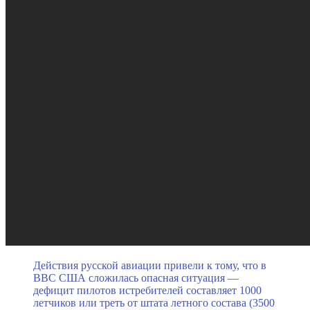
Действия русской авиации привели к тому, что в
ВВС США сложилась опасная ситуация —
дефицит пилотов истребителей составляет 1000
летчиков или треть от штата летного состава (3500