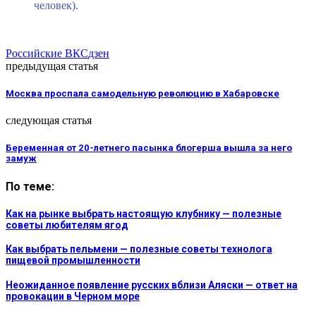
человек).
Российские ВКС
дзен
предыдущая статья
Москва проспала самодельную революцию в Хабаровске
следующая статья
Беременная от 20-летнего пасынка блогерша вышла за него
замуж
По теме:
Как на рынке выбрать настоящую клубнику — полезные
советы любителям ягод
Как выбрать пельмени — полезные советы технолога
пищевой промышленности
Неожиданное появление русских вблизи Аляски — ответ на
провокации в Черном море