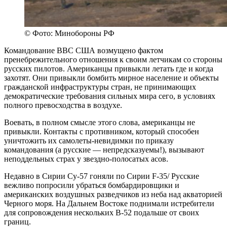
© Фото: Минобороны РФ
Командование ВВС США возмущено фактом
пренебрежительного отношения к своим летчикам со стороны
русских пилотов. Американцы привыкли летать где и когда
захотят. Они привыкли бомбить мирное население и объекты
гражданской инфраструктуры стран, не принимающих
демократические требования сильных мира сего, в условиях
полного превосходства в воздухе.
Воевать, в полном смысле этого слова, американцы не
привыкли. Контакты с противником, который способен
уничтожить их самолеты-невидимки по приказу
командования (а русские — непредсказуемы!), вызывают
неподдельных страх у звездно-полосатых асов.
Недавно в Сирии Су-57 гоняли по Сирии F-35/ Русские
вежливо попросили убраться бомбардировщики и
американских воздушных разведчиков из неба над акваторией
Черного моря. На Дальнем Востоке поднимали истребители
для сопровождения нескольких B-52 подальше от своих
границ.