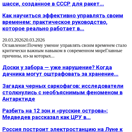
шасси, созданное в СССР для ракет...
Как научиться эффективно управлять своим
временем: практическое руководство,
которое реально работает в...
20.03.2026
20.03.2026
Оглавление:Почему умение управлять своим временем стало
критически важным навыком в современном миреГлавные
причины, из-за которых...
Доски у забора — уже нарушение? Когда
дачника могут оштрафовать за хранение...
Загадка черных саркофагов: исследователи
столкнулись с необъяснимым феноменом в
Антарктиде
Разбить на 12 зон и «русские острова»:
Медведев рассказал как ЦРУ в...
Россия построит электростанцию на Луне к