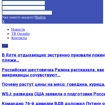
Уже имеете аккаунт?
Войти
X
Новости
ТВ Онлайн
Контакты
Топ
В Ялте отдыхающих экстренно призвали покин
пляжи…
Российская шестовичка Разина рассказала, как
американцы сочувствуют…
Почему растут цены на мясо: говядина, курица
WSJ: разведка США заявила о подготовке Росс
Командир 76-й дивизии ВДВ доложил Путину 