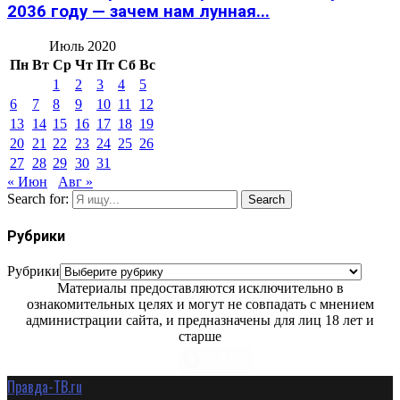
2036 году — зачем нам лунная...
Июль 2020
Пн
Вт
Ср
Чт
Пт
Сб
Вс
1
2
3
4
5
6
7
8
9
10
11
12
13
14
15
16
17
18
19
20
21
22
23
24
25
26
27
28
29
30
31
« Июн
Авг »
Search for:
Search
Рубрики
Рубрики
Материалы предоставляются исключительно в
ознакомительных целях и могут не совпадать с мнением
администрации сайта, и предназначены для лиц 18 лет и
старше
Правда-ТВ.ru