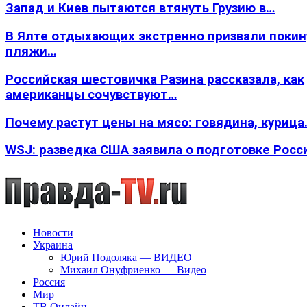
Запад и Киев пытаются втянуть Грузию в…
В Ялте отдыхающих экстренно призвали покин
пляжи…
Российская шестовичка Разина рассказала, как
американцы сочувствуют…
Почему растут цены на мясо: говядина, курица
WSJ: разведка США заявила о подготовке Росс
Новости
Украина
Юрий Подоляка — ВИДЕО
Михаил Онуфриенко — Видео
Россия
Мир
ТВ Онлайн