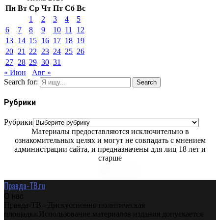
Пн
Вт
Ср
Чт
Пт
Сб
Вс
1
2
3
4
5
6
7
8
9
10
11
12
13
14
15
16
17
18
19
20
21
22
23
24
25
26
27
28
29
30
31
« Июн
Авг »
Search for:
Search
Рубрики
Рубрики
Материалы предоставляются исключительно в
ознакомительных целях и могут не совпадать с мнением
администрации сайта, и предназначены для лиц 18 лет и
старше
Правда-ТВ.ru
О нас
Правда-ТВ - Дискуссионно политическая
площадка.Использование материалов издания допускается