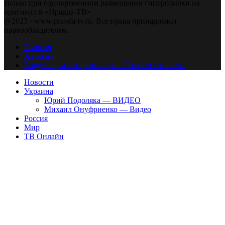
только при одновременном размещении гиперссылки на
оригинал в «Правда-ТВ»
@2023 - www.pravda-tv.ru. Все права принадлежат
правообладателям.
Главная
Авторам
Владельцам авторских прав. Ответственности.
Новости
Украина
Юрий Подоляка — ВИДЕО
Михаил Онуфриенко — Видео
Россия
Мир
ТВ Онлайн