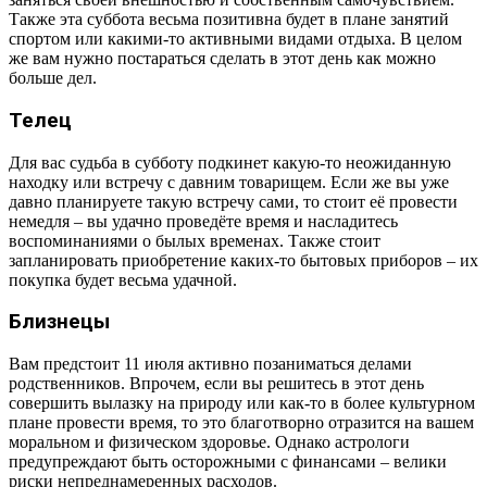
Также эта суббота весьма позитивна будет в плане занятий
Стрелец
спортом или какими-то активными видами отдыха. В целом
же вам нужно постараться сделать в этот день как можно
Козерог
больше дел.
Водолей
Телец
Рыбы
Для вас судьба в субботу подкинет какую-то неожиданную
находку или встречу с давним товарищем. Если же вы уже
давно планируете такую встречу сами, то стоит её провести
немедля – вы удачно проведёте время и насладитесь
воспоминаниями о былых временах. Также стоит
запланировать приобретение каких-то бытовых приборов – их
покупка будет весьма удачной.
Близнецы
Вам предстоит 11 июля активно позаниматься делами
родственников. Впрочем, если вы решитесь в этот день
совершить вылазку на природу или как-то в более культурном
плане провести время, то это благотворно отразится на вашем
моральном и физическом здоровье. Однако астрологи
предупреждают быть осторожными с финансами – велики
риски непреднамеренных расходов.