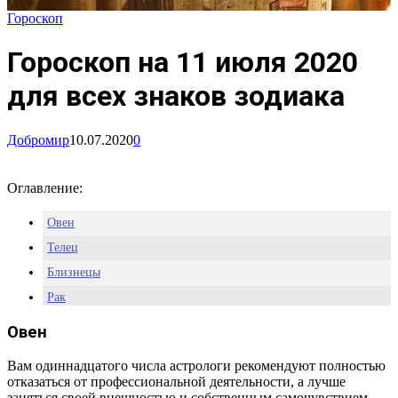
Гороскоп
Гороскоп на 11 июля 2020
для всех знаков зодиака
Добромир
10.07.2020
0
Оглавление:
Овен
Телец
Близнецы
Рак
Лев
Овен
Дева
Вам одиннадцатого числа астрологи рекомендуют полностью
Весы
отказаться от профессиональной деятельности, а лучше
Скорпион
заняться своей внешностью и собственным самочувствием.