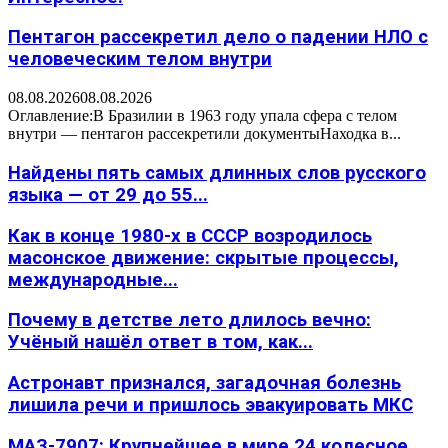
Пентагон рассекретил дело о падении НЛО с
человеческим телом внутри
08.08.2026
08.08.2026
Оглавление:В Бразилии в 1963 году упала сфера с телом
внутри — пентагон рассекретили документыНаходка в...
Найдены пять самых длинных слов русского
языка — от 29 до 55...
Как в конце 1980-х в СССР возродилось
масонское движение: скрытые процессы,
международные...
Почему в детстве лето длилось вечно:
Учёный нашёл ответ в том, как...
Астронавт признался, загадочная болезнь
лишила речи и пришлось эвакуировать МКС
МАЗ-7907: Крупнейшее в мире 24 колесное