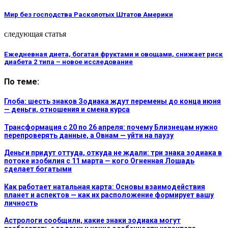
Мир без господства Расколотых Штатов Америки
следующая статья
Ежедневная диета, богатая фруктами и овощами, снижает риск
диабета 2 типа – новое исследование
По теме:
Глоба: шесть знаков Зодиака ждут перемены до конца июня
— деньги, отношения и смена курса
Трансформация с 20 по 26 апреля: почему Близнецам нужно
перепроверять данные, а Овнам — уйти на паузу
Деньги придут оттуда, откуда не ждали: три знака зодиака в
потоке изобилия с 11 марта — кого Огненная Лошадь
сделает богатыми
Как работает натальная карта: Основы взаимодействия
планет и аспектов — как их расположение формирует вашу
личность
Астрологи сообщили, какие знаки зодиака могут