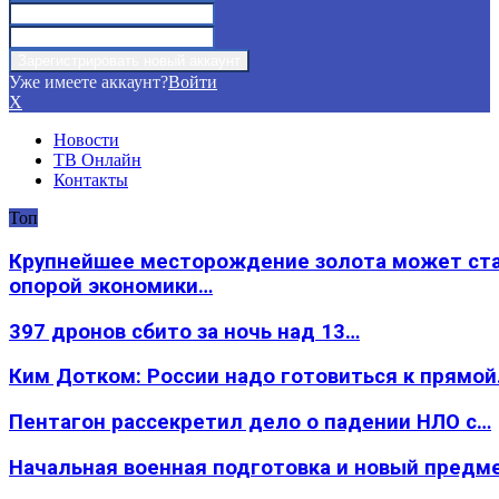
Уже имеете аккаунт?
Войти
X
Новости
ТВ Онлайн
Контакты
Топ
Крупнейшее месторождение золота может ст
опорой экономики…
397 дронов сбито за ночь над 13…
Ким Дотком: России надо готовиться к прямо
Пентагон рассекретил дело о падении НЛО с…
Начальная военная подготовка и новый предм