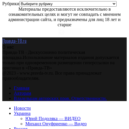
Рубрики
Материалы предоставляются исключительно в
ознакомительных целях и могут не совпадать с мнением
администрации сайта, и предназначены для лиц 18 лет и
старше
Правда-ТВ.ru
О нас
Правда-ТВ - Дискуссионно политическая
площадка.Использование материалов издания допускается
только при одновременном размещении гиперссылки на
оригинал в «Правда-ТВ»
@2023 - www.pravda-tv.ru. Все права принадлежат
правообладателям.
Главная
Авторам
Владельцам авторских прав. Ответственности.
Новости
Украина
Юрий Подоляка — ВИДЕО
Михаил Онуфриенко — Видео
Россия