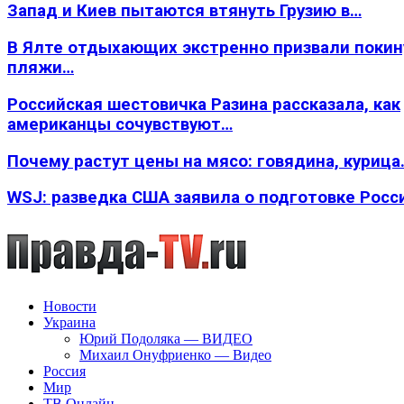
Запад и Киев пытаются втянуть Грузию в…
В Ялте отдыхающих экстренно призвали покин
пляжи…
Российская шестовичка Разина рассказала, как
американцы сочувствуют…
Почему растут цены на мясо: говядина, курица
WSJ: разведка США заявила о подготовке Росс
Новости
Украина
Юрий Подоляка — ВИДЕО
Михаил Онуфриенко — Видео
Россия
Мир
ТВ Онлайн