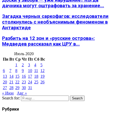
Доски у забора — уже нарушение? Когда
дачника могут оштрафовать за хранение...
Загадка черных саркофагов: исследователи
столкнулись с необъяснимым феноменом в
Антарктиде
Разбить на 12 зон и «русские острова»:
Медведев рассказал как ЦРУ в...
Июль 2020
Пн
Вт
Ср
Чт
Пт
Сб
Вс
1
2
3
4
5
6
7
8
9
10
11
12
13
14
15
16
17
18
19
20
21
22
23
24
25
26
27
28
29
30
31
« Июн
Авг »
Search for:
Search
Рубрики