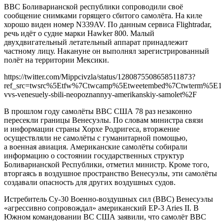
ВВС Боливарианской республики сопроводили своё
сообщение снимками горящего сбитого самолёта. На киле
хорошо виден номер N339AV. По данным сервиса Flightradar,
речь идёт о судне марки Hawker 800. Малый
двухдвигательный летательный аппарат принадлежит
частному лицу. Накануне он выполнял зарегистрированный
полёт на территории Мексики.
https://twitter.com/Mippcivzla/status/1280875508658511873?
ref_src=twsrc%5Etfw%7Ctwcamp%5Etweetembed%7Ctwterm%5E12
vvs-venesuely-sbili-neopoznannyy-amerikanskiy-samolet%2F
В прошлом году самолёты ВВС США 78 раз незаконно
пересекли границы Венесуэлы. По словам министра связи
и информации страны Хорхе Родригеса, вторжение
осуществляли не самолёты с гуманитарной помощью,
а военная авиация. Американские самолёты собирали
информацию о состоянии государственных структур
Боливарианской Республики, отметил министр. Кроме того,
вторгаясь в воздушное пространство Венесуэлы, эти самолёты
создавали опасность для других воздушных судов.
Истребитель Су-30 Военно-воздушных сил (ВВС) Венесуэлы
«агрессивно сопровождал» американский EP-3 Aries II. В
Южном командовании ВС США заявили, что самолёт ВВС