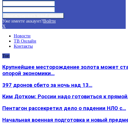
Уже имеете аккаунт?
Войти
X
Новости
ТВ Онлайн
Контакты
Топ
Крупнейшее месторождение золота может ст
опорой экономики…
397 дронов сбито за ночь над 13…
Ким Дотком: России надо готовиться к прямо
Пентагон рассекретил дело о падении НЛО с…
Начальная военная подготовка и новый предм