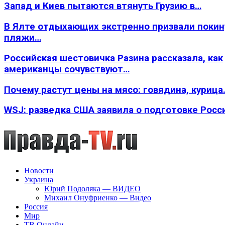
Запад и Киев пытаются втянуть Грузию в…
В Ялте отдыхающих экстренно призвали покин
пляжи…
Российская шестовичка Разина рассказала, как
американцы сочувствуют…
Почему растут цены на мясо: говядина, курица
WSJ: разведка США заявила о подготовке Росс
Новости
Украина
Юрий Подоляка — ВИДЕО
Михаил Онуфриенко — Видео
Россия
Мир
ТВ Онлайн