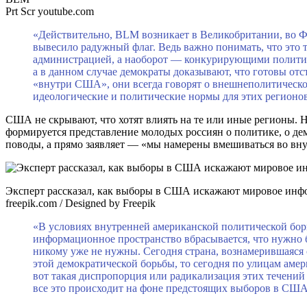
Prt Scr youtube.com
«Действительно, BLM возникает в Великобритании, во Ф
вывесило радужный флаг. Ведь важно понимать, что это т
администрацией, а наоборот — конкурирующими полити
а в данном случае демократы доказывают, что готовы от
«внутри США», они всегда говорят о внешнеполитической
идеологические и политические нормы для этих регионо
США не скрывают, что хотят влиять на те или иные регионы. 
формируется представление молодых россиян о политике, о 
поводы, а прямо заявляет — «мы намерены вмешиваться во вн
Эксперт рассказал, как выборы в США искажают мировое инф
freepik.com / Designed by Freepik
«В условиях внутренней американской политической бор
информационное пространство вбрасывается, что нужно б
никому уже не нужны. Сегодня страна, вознамерившаяся
этой демократической борьбы, то сегодня по улицам аме
вот такая диспропорция или радикализация этих течени
все это происходит на фоне предстоящих выборов в СШ