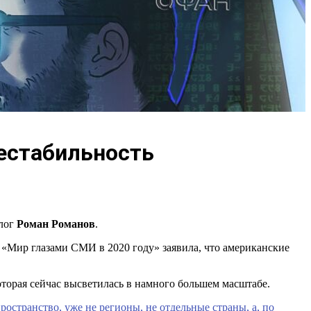
естабильность
олог
Роман Романов
.
«Мир глазами СМИ в 2020 году» заявила, что американские
торая сейчас высветилась в намного большем масштабе.
странство, уже не регионы, не отдельные страны, а, по