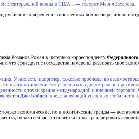
дной электоральной волны в США», — говорит Мария Захарова.
подтягивания для решения собственных вопросов регионов и отд
trussia Романов Роман в интервью корреспонденту
Федерального 
ит, что если другие государства намерены развивать свое эконо
уация. У них есть, например, тяжелые проблемы во взаимоотнош
, эти взаимоотношения могут меняться в диаметрально противоп
деленности с точки зрения международной и внешней торговли. 
появляется
Джо Байден
, представляющий условных глобалистов 
олько экономические, но и политические тренды — достаточно в
стку, однако сейчас эта повестка стала транслировать леволиб