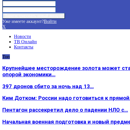
Уже имеете аккаунт?
Войти
X
Новости
ТВ Онлайн
Контакты
Топ
Крупнейшее месторождение золота может ст
опорой экономики…
397 дронов сбито за ночь над 13…
Ким Дотком: России надо готовиться к прямо
Пентагон рассекретил дело о падении НЛО с…
Начальная военная подготовка и новый предм