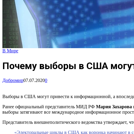
В Мире
Почему выборы в США могу
Добромир
07.07.2020
0
Выборы в США могут привести к информационной, а впоследст
Ранее официальный представитель МИД РФ
Мария Захарова
выборы затягивают все международное информационное простра
Представитель внешнеполитического ведомства утверждает, чт
«Электоральные циклы в США как воронка начинают в себ