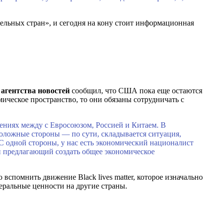
ельных стран», и сегодня на кону стоит информационная
агентства новостей
сообщил, что США пока еще остаются
мическое пространство, то они обязаны сотрудничать с
ениях между с Евросоюзом, Россией и Китаем. В
оложные стороны — по сути, складывается ситуация,
С одной стороны, у нас есть экономический националист
и предлагающий создать общее экономическое
спомнить движение Black lives matter, которое изначально
еральные ценности на другие страны.