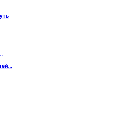
уть
…
ией…