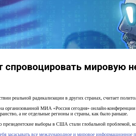
т спровоцировать мировую н
вии реальной радикализации в других странах, считает полит
на организованной МИА «Россия сегодня» онлайн-конференции 
нство, а не отдельные регионы и страны, как было раньше.
о президентские выборы в США стали глобальной проблемой, ко
я засасывать все международное и мировое информационное про