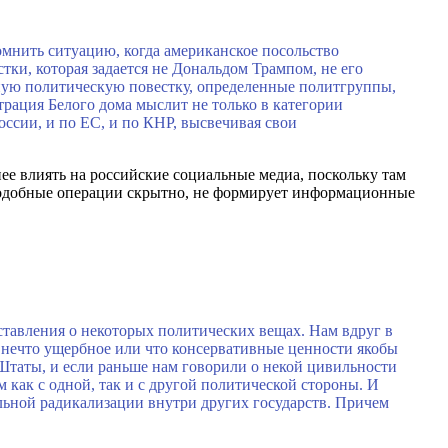
мнить ситуацию, когда американское посольство
тки, которая задается не Дональдом Трампом, не его
ую политическую повестку, определенные политгруппы,
рация Белого дома мыслит не только в категории
ссии, и по ЕС, и по КНР, высвечивая свои
е влиять на российские социальные медиа, поскольку там
подобные операции скрытно, не формирует информационные
тавления о некоторых политических вещах. Нам вдруг в
о нечто ущербное или что консервативные ценности якобы
Штаты, и если раньше нам говорили о некой цивильности
как с одной, так и с другой политической стороны. И
ьной радикализации внутри других государств. Причем