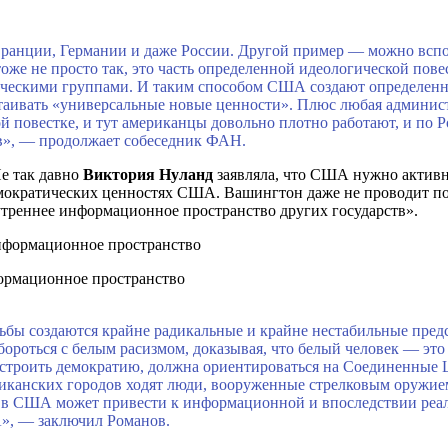
ранции, Германии и даже России. Другой пример — можно вспо
оже не просто так, это часть определенной идеологической повес
ческими группами. И таким способом США создают определенн
стаивать «универсальные новые ценности». Плюс любая админист
 повестке, и тут американцы довольно плотно работают, и по Ро
в», — продолжает собеседник ФАН.
Не так давно
Виктория Нуланд
заявляла, что США нужно активне
демократических ценностях США. Вашингтон даже не проводит 
утреннее информационное пространство других государств».
ормационное пространство
ьбы создаются крайне радикальные и крайне нестабильные предс
ороться с белым расизмом, доказывая, что белый человек — эт
 строить демократию, должна ориентироваться на Соединенные 
риканских городов ходят люди, вооруженные стрелковым оружием 
й в США может привести к информационной и впоследствии реал
А», — заключил Романов.