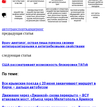
авто
транспорт
каршеринг
предыдущая статья
Врач-диетолог: острая пища полезна своими
антипаразитарными и антигрибковыми свойствами
следующая статья
США рассматривают возможность блокировки TikTok
По теме:
Все крымские поезда с 20 июня заканчивают маршрут в
Керчи — дальше автобусом
Движение через «Джанкой» снова перекрыто — ВСУ
атаковали мост, объезд через Мелитополь и Армянск