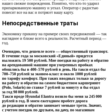
нашел свежие повреждения. Понятно, что кто-то ударил
припаркованную машину и уехал. Оператор с радостью
повесит все на вас и потрясет вашу карту.
Непосредственные траты
Экономику прикину на примере своих передвижений — так
нагляднее и ближе всего к реальности. Расчетный период —
год.
Очевидно, что дешевле всего — общественный транспорт.
В течение года за московский «Единый» придется
выложить 19 500 рублей. Мне поездки на работу и обратно
на арендованной машине при умеренных пробках
обошлись бы в 400–570 рублей в день. На такси отдал бы
700–750 рублей за эконом-класс и около 1000 рублей
по тарифу комфорт. При таких вводных только за дорогу
на работу и обратно на самом бюджетном каршеринге
(Polo, Solaris) по ставке 7 рублей за минуту я бы отдал
за год 98 000 рублей.
Такси вроде Hyundai Elantra возило бы меня за 245 000
рублей в год. В моем ежегодном пробеге дорога
до редакции и обратно занимает меньше трети. Значит,
с учетом поездок по друзьям, на дачу, по магазинам