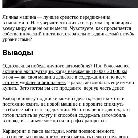
Личная машина — лучшее средство передвижения
в пандемию! Нас уверяют, что жить со страхом коронавируса
всему миру еще не один месяц. Чувствуете, как просыпается
собственнический инстинкт, старательно задвигаемый вглубь
урбанистами?
Выводы
Однозначная победа личного автомобиля?
При более-менее
активной эксплуатации, когда наезжаешь 18 000–20 000 км
в год — да, своя машина дешевле в содержании и по всем
статьям удобнее и безопаснее.
Правда, автомобиль еще нужно
купить. Зато потом вы его продадите, вернув часть денег.
Выбор в пользу подписки можно сделать, если вы хотите
постоянно ездить на новой машине и норовите спихнуть
с себя все заботы о содержании. Но это вариант для тех, кто
готов платить за услугу и способен содержать автомобиль
в порядке — иначе можно на штрафах разориться.
Каршеринг и такси выгодны, когда поездок немного,
а за пределы города приходится выезжать редко и недалеко.