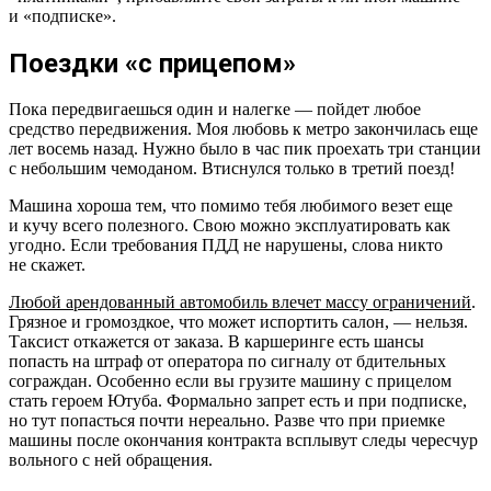
и «подписке».
Поездки «с прицепом»
Пока передвигаешься один и налегке — пойдет любое
средство передвижения. Моя любовь к метро закончилась еще
лет восемь назад. Нужно было в час пик проехать три станции
с небольшим чемоданом. Втиснулся только в третий поезд!
Машина хороша тем, что помимо тебя любимого везет еще
и кучу всего полезного. Свою можно эксплуатировать как
угодно. Если требования ПДД не нарушены, слова никто
не скажет.
Любой арендованный автомобиль влечет массу ограничений
.
Грязное и громоздкое, что может испортить салон, — нельзя.
Таксист откажется от заказа. В каршеринге есть шансы
попасть на штраф от оператора по сигналу от бдительных
сограждан. Особенно если вы грузите машину с прицелом
стать героем Ютуба. Формально запрет есть и при подписке,
но тут попасться почти нереально. Разве что при приемке
машины после окончания контракта всплывут следы чересчур
вольного с ней обращения.