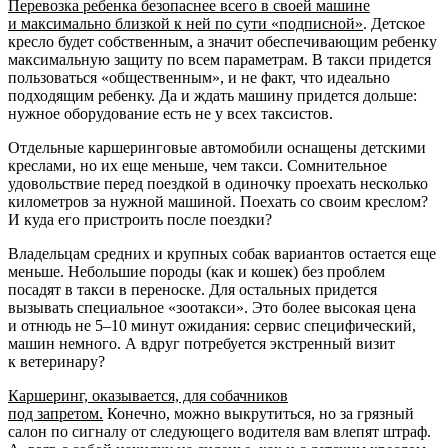
Перевозка ребенка безопаснее всего в своей машине
и максимально близкой к ней по сути «подписной»
. Детское
кресло будет собственным, а значит обеспечивающим ребенку
максимальную защиту по всем параметрам. В такси придется
пользоваться «общественным», и не факт, что идеально
подходящим ребенку. Да и ждать машину придется дольше:
нужное оборудование есть не у всех таксистов.
Отдельные каршеринговые автомобили оснащены детскими
креслами, но их еще меньше, чем такси. Сомнительное
удовольствие перед поездкой в одиночку проехать несколько
километров за нужной машиной. Поехать со своим креслом?
И куда его пристроить после поездки?
Владельцам средних и крупных собак вариантов остается еще
меньше. Небольшие породы (как и кошек) без проблем
посадят в такси в переноске. Для остальных придется
вызывать специальное «зоотакси». Это более высокая цена
и отнюдь не 5–10 минут ожидания: сервис специфический,
машин немного. А вдруг потребуется экстренный визит
к ветеринару?
Каршеринг, оказывается, для собачников
под запретом.
Конечно, можно выкрутиться, но за грязный
салон по сигналу от следующего водителя вам влепят штраф.