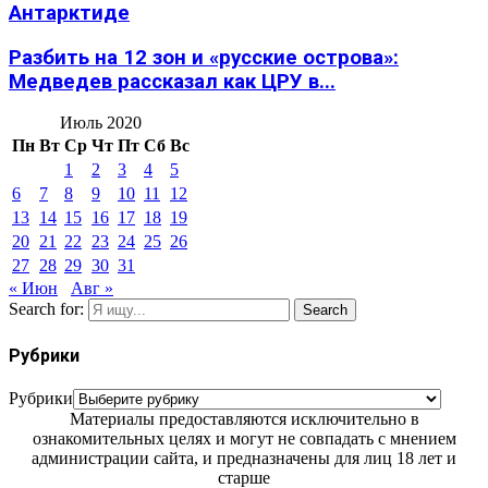
Антарктиде
Разбить на 12 зон и «русские острова»:
Медведев рассказал как ЦРУ в...
Июль 2020
Пн
Вт
Ср
Чт
Пт
Сб
Вс
1
2
3
4
5
6
7
8
9
10
11
12
13
14
15
16
17
18
19
20
21
22
23
24
25
26
27
28
29
30
31
« Июн
Авг »
Search for:
Search
Рубрики
Рубрики
Материалы предоставляются исключительно в
ознакомительных целях и могут не совпадать с мнением
администрации сайта, и предназначены для лиц 18 лет и
старше