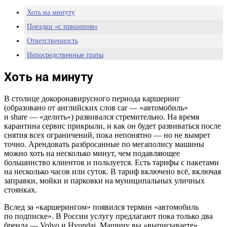
Хоть на минуту
Поездки «с прицепом»
Ответственность
Непосредственные траты
Выводы
Хоть на минуту
В столице докоронавирусного периода каршеринг
(образовано от английских слов car — «автомобиль»
и share — «делить») развивался стремительно. На время
карантина сервис прикрыли, и как он будет развиваться после
снятия всех ограничений, пока непонятно — но не вымрет
точно. Арендовать разбросанные по мегаполису машины
можно хоть на несколько минут, чем подавляющее
большинство клиентов и пользуется. Есть тарифы с пакетами
на несколько часов или суток. В тариф включено всё, включая
заправки, мойки и парковки на муниципальных уличных
стоянках.
Вслед за «каршерингом» появился термин «автомобиль
по подписке». В России услугу предлагают пока только два
бренда — Volvo и Hyundai. Машину вы «выписываете»