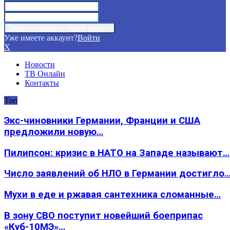
Уже имеете аккаунт?
Войти
X
Новости
ТВ Онлайн
Контакты
Топ
Экс-чиновники Германии, Франции и США
предложили новую…
Пилипсон: кризис в НАТО на Западе называют…
Число заявлений об НЛО в Германии достигло
Мухи в еде и ржавая сантехника сломанные…
В зону СВО поступит новейший боеприпас
«Куб-10МЭ»…