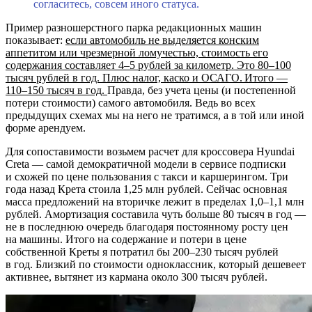
согласитесь, совсем иного статуса.
Пример разношерстного парка редакционных машин
показывает:
если автомобиль не выделяется конским
аппетитом или чрезмерной ломучестью, стоимость его
содержания составляет 4–5 рублей за километр. Это 80–100
тысяч рублей в год. Плюс налог, каско и ОСАГО. Итого —
110–150 тысяч в год.
Правда, без учета цены (и постепенной
потери стоимости) самого автомобиля. Ведь во всех
предыдущих схемах мы на него не тратимся, а в той или иной
форме арендуем.
Для сопоставимости возьмем расчет для кроссовера Hyundai
Creta — самой демократичной модели в сервисе подписки
и схожей по цене пользования с такси и каршерингом. Три
года назад Крета стоила 1,25 млн рублей. Сейчас основная
масса предложений на вторичке лежит в пределах 1,0–1,1 млн
рублей. Амортизация составила чуть больше 80 тысяч в год —
не в последнюю очередь благодаря постоянному росту цен
на машины. Итого на содержание и потери в цене
собственной Креты я потратил бы 200–230 тысяч рублей
в год. Близкий по стоимости одноклассник, который дешевеет
активнее, вытянет из кармана около 300 тысяч рублей.