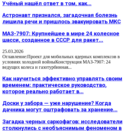
Учёный нашёл ответ в том, как...
Астронавт признался, загадочная болезнь
лишила речи и пришлось эвакуировать МКС
МАЗ-7907: Крупнейшее в мире 24 колесное
шасси, созданное в СССР для ракет...
25.03.2026
Оглавление:Проект для мобильных ядерных комплексов в
условиях холодной войныКонструкция МАЗ-7907: 24
ведущих колеса и газотурбинная...
Как научиться эффективно управлять своим
временем: практическое руководство,
которое реально работает в...
Доски у забора — уже нарушение? Когда
дачника могут оштрафовать за хранение...
Загадка черных саркофагов: исследователи
столкнулись с необъяснимым феноменом в