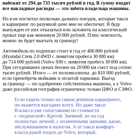
набежит от 294 до 735 тысяч рублей в год. В сумму входят
все накладные расходы — это забота владельца машины.
Но я не посчитал несколько дальних поездок, которые такси
и каршеринг по разумной цене мне не обеспечат. Я буду
вынужден от них отказаться или заложить на классический
прокат еще как минимум 20 000 рублей. Плюс неясность,
можно ли будет выехать за границу!
Автомобиль по подписке стоит в год от 406 800 рублей
(Hyundai Creta 2.0 4WD с лимитом пробега 30 000 км)
до 714 000 рублей (Volvo S90 с лимитом пробега 30 000 км).
При сегодняшних ценах бензин на 20 000 км съест под сотню
тысяч рублей. Итого — от полумиллиона ­ до 810 000 рублей,
если пренебречь мойками и оплатой парковки. Выезд
за границу — по одобрению собственника машины, а у Volvo
даже российская география ограничена: только ЦФО и СЗФО.
Если ездить только на самом дешевом каршеринге,
он окажется выгоднее всего. Но даже такси
В‑класса уже сопоставимо по стоимости
с «подписной» Кретой. Заемной, но на год
полностью личной, с оплаченными шинами, каско,
обслуживанием и налогом. А от такси комфорт-
класса рукой подать до Volvo, который,