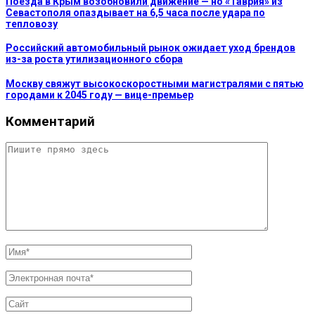
Поезда в Крым возобновили движение — но «Таврия» из
Севастополя опаздывает на 6,5 часа после удара по
тепловозу
Российский автомобильный рынок ожидает уход брендов
из-за роста утилизационного сбора
Москву свяжут высокоскоростными магистралями с пятью
городами к 2045 году — вице-премьер
Комментарий