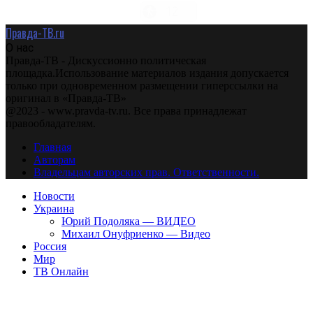
Правда-ТВ.ru
О нас
Правда-ТВ - Дискуссионно политическая
площадка.Использование материалов издания допускается
только при одновременном размещении гиперссылки на
оригинал в «Правда-ТВ»
@2023 - www.pravda-tv.ru. Все права принадлежат
правообладателям.
Главная
Авторам
Владельцам авторских прав. Ответственности.
Новости
Украина
Юрий Подоляка — ВИДЕО
Михаил Онуфриенко — Видео
Россия
Мир
ТВ Онлайн