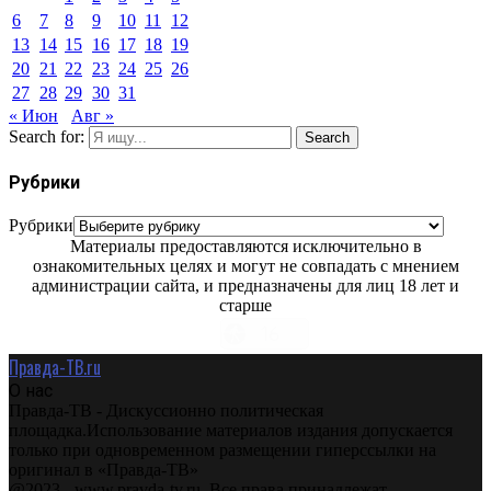
6
7
8
9
10
11
12
13
14
15
16
17
18
19
20
21
22
23
24
25
26
27
28
29
30
31
« Июн
Авг »
Search for:
Search
Рубрики
Рубрики
Материалы предоставляются исключительно в
ознакомительных целях и могут не совпадать с мнением
администрации сайта, и предназначены для лиц 18 лет и
старше
Правда-ТВ.ru
О нас
Правда-ТВ - Дискуссионно политическая
площадка.Использование материалов издания допускается
только при одновременном размещении гиперссылки на
оригинал в «Правда-ТВ»
@2023 - www.pravda-tv.ru. Все права принадлежат