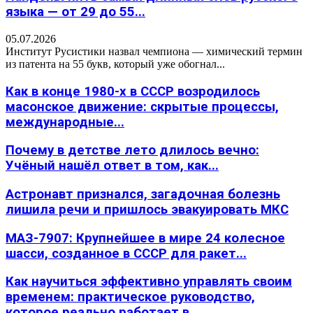
языка — от 29 до 55...
05.07.2026
Институт Русистики назвал чемпиона — химический термин
из патента на 55 букв, который уже обогнал...
Как в конце 1980-х в СССР возродилось
масонское движение: скрытые процессы,
международные...
Почему в детстве лето длилось вечно:
Учёный нашёл ответ в том, как...
Астронавт признался, загадочная болезнь
лишила речи и пришлось эвакуировать МКС
МАЗ-7907: Крупнейшее в мире 24 колесное
шасси, созданное в СССР для ракет...
Как научиться эффективно управлять своим
временем: практическое руководство,
которое реально работает в...