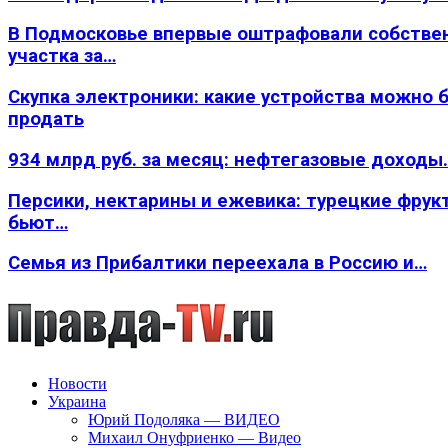
В Подмосковье впервые оштрафовали собстве
участка за…
Скупка электроники: какие устройства можно 
продать
934 млрд руб. за месяц: нефтегазовые доходы
Персики, нектарины и ежевика: турецкие фрук
бьют…
Семья из Прибалтики переехала в Россию и…
Новости
Украина
Юрий Подоляка — ВИДЕО
Михаил Онуфриенко — Видео