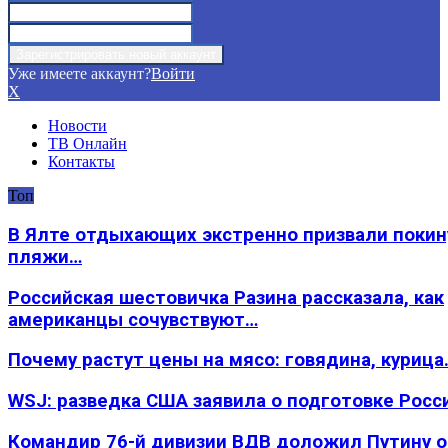
Уже имеете аккаунт?
Войти
X
Новости
ТВ Онлайн
Контакты
Топ
В Ялте отдыхающих экстренно призвали покин
пляжи…
Российская шестовичка Разина рассказала, как
американцы сочувствуют…
Почему растут цены на мясо: говядина, курица
WSJ: разведка США заявила о подготовке Росс
Командир 76-й дивизии ВДВ доложил Путину 