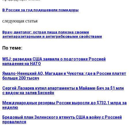
В России за год подешевели помидоры
следующая статья
Врач-диетолог: острая пища полезна своими
антипаразитарными и антигрибковыми свойствами
По теме:
WSJ: разведка США заявила о подготовке Россией
нападения на НАТО
Ямало-Ненецкий АО, Магадан и Чукотка: где в России платят
больше 200 тысяч
Сергей Лазарев купил апартаменты в Майами-Бич за $1 млн
с видом на залив Бискейн
Международные резервы России выросли до $732,1 млрд за
неделю
Бредовый план Зеленского втянуть США в войну с Россией
провалился