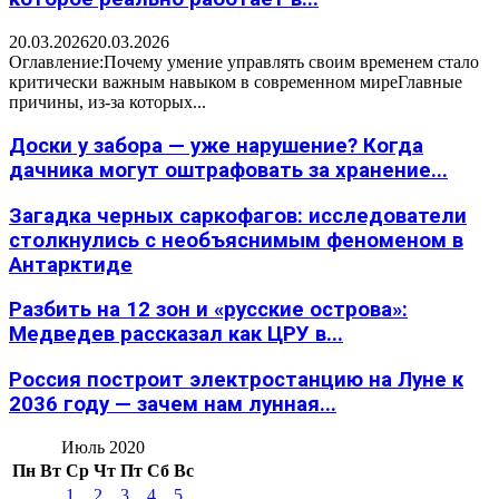
20.03.2026
20.03.2026
Оглавление:Почему умение управлять своим временем стало
критически важным навыком в современном миреГлавные
причины, из-за которых...
Доски у забора — уже нарушение? Когда
дачника могут оштрафовать за хранение...
Загадка черных саркофагов: исследователи
столкнулись с необъяснимым феноменом в
Антарктиде
Разбить на 12 зон и «русские острова»:
Медведев рассказал как ЦРУ в...
Россия построит электростанцию на Луне к
2036 году — зачем нам лунная...
Июль 2020
Пн
Вт
Ср
Чт
Пт
Сб
Вс
1
2
3
4
5