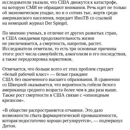
исследователи указали, что США движутся к катастрофе,
на которую СМИ не обращают внимания. Речь идет не только
об экономическом упадке, но и о сотнях тыс. жертв среди
американского населения, передает ИноТВ со ссылкой
на немецкий журнал Der Spiegel.
По мнению ученых, в отличие от других развитых стран,
в США ожидаемая продолжительность жизни
не увеличивается, а смертность, напротив, растет.
Исследователи отметили, то есть три основные причины
этого: рост числа самоубийств, алкоголизм и его последствия,
а также передозировка наркотиков.
Отмечается, что больше всего от этих проблем страдает
«белый рабочий класс» — белые граждане
США без оконченного высшего образования. В сравнении
со Швецией оказывается, что вероятность гибели белого
американца среднего возраста более чем в два раза выше.
Также рост смертности в США связан с «опиоидным
кризисом».
«В обществе распространяется отчаяние. Это дало
возможности сбыта фармацевтической промышленности,
которая недостаточно хорошо регулируется», — подчеркнул
Дитон.