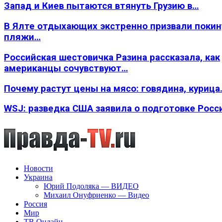
Запад и Киев пытаются втянуть Грузию в…
В Ялте отдыхающих экстренно призвали покин
пляжи…
Российская шестовичка Разина рассказала, как
американцы сочувствуют…
Почему растут цены на мясо: говядина, курица
WSJ: разведка США заявила о подготовке Росс
Новости
Украина
Юрий Подоляка — ВИДЕО
Михаил Онуфриенко — Видео
Россия
Мир
ТВ Онлайн