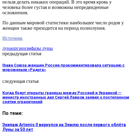
нельзя делать никаких операций. В это время кровь у
человека более густая и возможны непредвиденные
осложнения.
По данным мировой статистики наибольшее число родов у
женщин также приходится на период полнолуния.
Источник
луна
организм
фазы луны
предыдущая статья
Глава Союза женщин России прокомментировала ситуацию с
мороженым «Радуга»
следующая статья
Когда будут открыты границы между Россией и Украиной —
министр иностранных дел Сергей Лавров заявил о постепенном
снятии ограничений
По теме:
Экипаж Artemis II вернулся на Землю после первого облёта
Луны за 50 лет