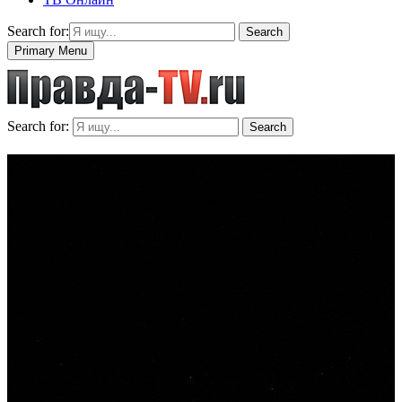
Search for:
Search
Primary Menu
Search for:
Search