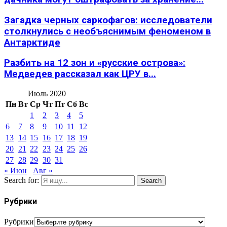
Загадка черных саркофагов: исследователи
столкнулись с необъяснимым феноменом в
Антарктиде
Разбить на 12 зон и «русские острова»:
Медведев рассказал как ЦРУ в...
Июль 2020
Пн
Вт
Ср
Чт
Пт
Сб
Вс
1
2
3
4
5
6
7
8
9
10
11
12
13
14
15
16
17
18
19
20
21
22
23
24
25
26
27
28
29
30
31
« Июн
Авг »
Search for:
Search
Рубрики
Рубрики