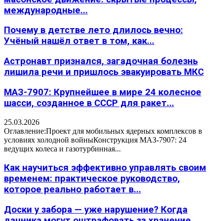
международные...
Почему в детстве лето длилось вечно:
Учёный нашёл ответ в том, как...
Астронавт признался, загадочная болезнь
лишила речи и пришлось эвакуировать МКС
МАЗ-7907: Крупнейшее в мире 24 колесное
шасси, созданное в СССР для ракет...
25.03.2026
Оглавление:Проект для мобильных ядерных комплексов в
условиях холодной войныКонструкция МАЗ-7907: 24
ведущих колеса и газотурбинная...
Как научиться эффективно управлять своим
временем: практическое руководство,
которое реально работает в...
Доски у забора — уже нарушение? Когда
дачника могут оштрафовать за хранение...