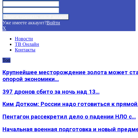
Уже имеете аккаунт?
Войти
X
Новости
ТВ Онлайн
Контакты
Топ
Крупнейшее месторождение золота может ст
опорой экономики…
397 дронов сбито за ночь над 13…
Ким Дотком: России надо готовиться к прямо
Пентагон рассекретил дело о падении НЛО с…
Начальная военная подготовка и новый предм