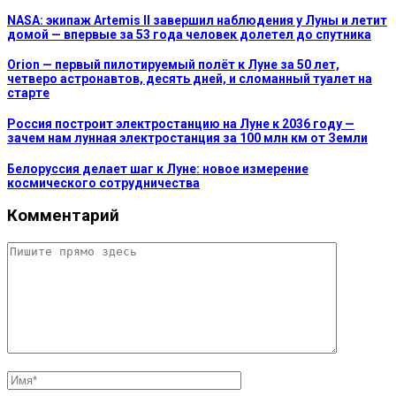
NASA: экипаж Artemis II завершил наблюдения у Луны и летит
домой — впервые за 53 года человек долетел до спутника
Orion — первый пилотируемый полёт к Луне за 50 лет,
четверо астронавтов, десять дней, и сломанный туалет на
старте
Россия построит электростанцию на Луне к 2036 году —
зачем нам лунная электростанция за 100 млн км от Земли
Белоруссия делает шаг к Луне: новое измерение
космического сотрудничества
Комментарий