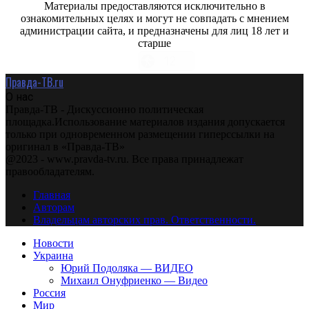
Материалы предоставляются исключительно в
ознакомительных целях и могут не совпадать с мнением
администрации сайта, и предназначены для лиц 18 лет и
старше
Правда-ТВ.ru
О нас
Правда-ТВ - Дискуссионно политическая
площадка.Использование материалов издания допускается
только при одновременном размещении гиперссылки на
оригинал в «Правда-ТВ»
@2023 - www.pravda-tv.ru. Все права принадлежат
правообладателям.
Главная
Авторам
Владельцам авторских прав. Ответственности.
Новости
Украина
Юрий Подоляка — ВИДЕО
Михаил Онуфриенко — Видео
Россия
Мир