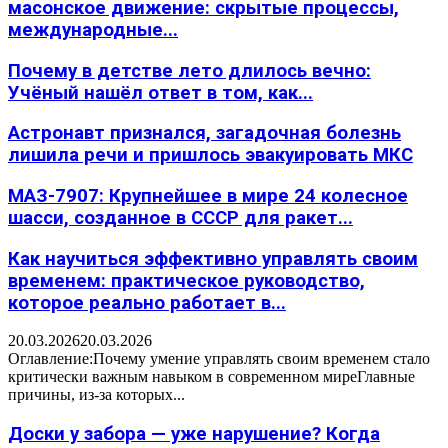
масонское движение: скрытые процессы,
международные...
Почему в детстве лето длилось вечно:
Учёный нашёл ответ в том, как...
Астронавт признался, загадочная болезнь
лишила речи и пришлось эвакуировать МКС
МАЗ-7907: Крупнейшее в мире 24 колесное
шасси, созданное в СССР для ракет...
Как научиться эффективно управлять своим
временем: практическое руководство,
которое реально работает в...
20.03.2026
20.03.2026
Оглавление:Почему умение управлять своим временем стало
критически важным навыком в современном миреГлавные
причины, из-за которых...
Доски у забора — уже нарушение? Когда