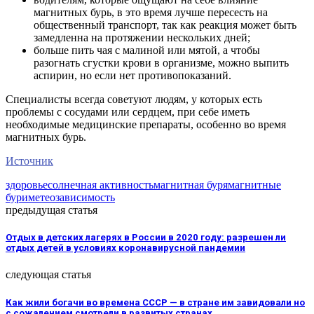
магнитных бурь, в это время лучше пересесть на
общественный транспорт, так как реакция может быть
замедленна на протяжении нескольких дней;
больше пить чая с малиной или мятой, а чтобы
разогнать сгустки крови в организме, можно выпить
аспирин, но если нет противопоказаний.
Специалисты всегда советуют людям, у которых есть
проблемы с сосудами или сердцем, при себе иметь
необходимые медицинские препараты, особенно во время
магнитных бурь.
Источник
здоровье
солнечная активность
магнитная буря
магнитные
бури
метеозависимость
предыдущая статья
Отдых в детских лагерях в России в 2020 году: разрешен ли
отдых детей в условиях коронавирусной пандемии
следующая статья
Как жили богачи во времена СССР — в стране им завидовали но
с сожалением смотрели в развитых странах