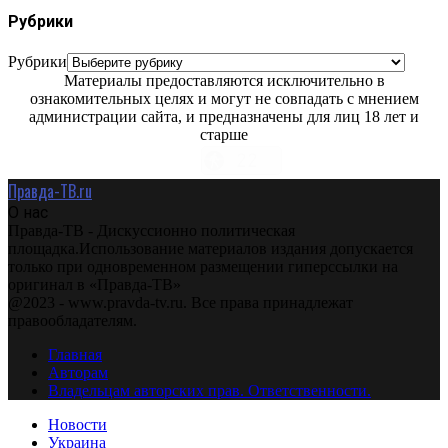
Рубрики
Рубрики
Материалы предоставляются исключительно в
ознакомительных целях и могут не совпадать с мнением
администрации сайта, и предназначены для лиц 18 лет и
старше
Правда-ТВ.ru
О нас
Правда-ТВ - Дискуссионно политическая
площадка.Использование материалов издания допускается
только при одновременном размещении гиперссылки на
оригинал в «Правда-ТВ»
@2023 - www.pravda-tv.ru. Все права принадлежат
правообладателям.
Главная
Авторам
Владельцам авторских прав. Ответственности.
Новости
Украина