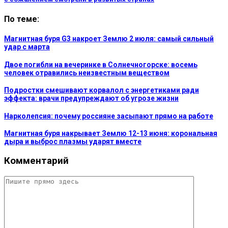
По теме:
Магнитная буря G3 накроет Землю 2 июля: самый сильный
удар с марта
Двое погибли на вечеринке в Солнечногорске: восемь
человек отравились неизвестным веществом
Подростки смешивают корвалол с энергетиками ради
эффекта: врачи предупреждают об угрозе жизни
Нарколепсия: почему россияне засыпают прямо на работе
Магнитная буря накрывает Землю 12-13 июня: корональная
дыра и выброс плазмы ударят вместе
Комментарий