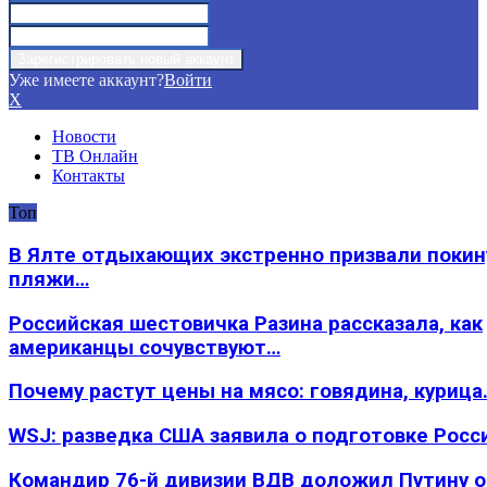
Уже имеете аккаунт?
Войти
X
Новости
ТВ Онлайн
Контакты
Топ
В Ялте отдыхающих экстренно призвали покин
пляжи…
Российская шестовичка Разина рассказала, как
американцы сочувствуют…
Почему растут цены на мясо: говядина, курица
WSJ: разведка США заявила о подготовке Росс
Командир 76-й дивизии ВДВ доложил Путину 