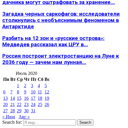
дачника могут оштрафовать за хранение...
Загадка черных саркофагов: исследователи
столкнулись с необъяснимым феноменом в
Антарктиде
Разбить на 12 зон и «русские острова»:
Медведев рассказал как ЦРУ в...
Россия построит электростанцию на Луне к
2036 году — зачем нам лунная...
Июль 2020
Пн
Вт
Ср
Чт
Пт
Сб
Вс
1
2
3
4
5
6
7
8
9
10
11
12
13
14
15
16
17
18
19
20
21
22
23
24
25
26
27
28
29
30
31
« Июн
Авг »
Search for:
Search