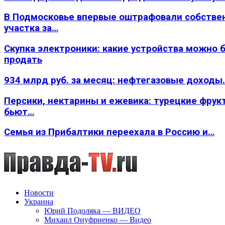
В Подмосковье впервые оштрафовали собстве
участка за…
Скупка электроники: какие устройства можно 
продать
934 млрд руб. за месяц: нефтегазовые доходы
Персики, нектарины и ежевика: турецкие фрук
бьют…
Семья из Прибалтики переехала в Россию и…
Новости
Украина
Юрий Подоляка — ВИДЕО
Михаил Онуфриенко — Видео