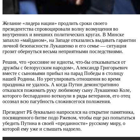
Желание «лидера нации» продлить сроки своего
президентства спровоцировали волну возмущения во
внутренних и внешних политических кругах. В Минске
запахло «майданом», на Западе отказались выдавать гарантии
личной безопасности Лукашенко и его семье — ситуация
грозит обернуться весьма неприятными последствиями.
Решив, что «россияне не идиоты, что-бы отказываться от
дружбы с белорусским народом», Александр Григорьевич
вместе с сыновьями прибыл на парад Победы в столицу
нашей Родины. Но урегулировать отношения во время
праздника не удалось. А когда Путин демонстративно
отказался пожимать руку любимому сыну Лукашенко Коле,
которого беспардонно воткнули в ряды ветеранов, его отец
осознал всю пагубность сложивсегося положения.
Президент РБ буквально напросился на открытие памятника,
посвященного битве подо Ржевом, чтобы еще раз попытаться
убедить Путина в своей «преданности» русскому миру, о
которой ему уже и слышать надоело.