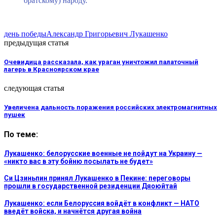
братскому) народу.
день победы
Александр Григорьевич Лукашенко
предыдущая статья
Очевидица рассказала, как ураган уничтожил палаточный
лагерь в Красноярском крае
следующая статья
Увеличена дальность поражения российских электромагнитных
пушек
По теме:
Лукашенко: белорусские военные не пойдут на Украину —
«никто вас в эту бойню посылать не будет»
Си Цзиньпин принял Лукашенко в Пекине: переговоры
прошли в государственной резиденции Дяоюйтай
Лукашенко: если Белоруссия войдёт в конфликт — НАТО
введёт войска, и начнётся другая война