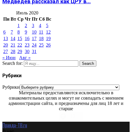
Медведев рассказал как ЦРУ в...
Июль 2020
Пн
Вт
Ср
Чт
Пт
Сб
Вс
1
2
3
4
5
6
7
8
9
10
11
12
13
14
15
16
17
18
19
20
21
22
23
24
25
26
27
28
29
30
31
« Июн
Авг »
Search for:
Search
Рубрики
Рубрики
Материалы предоставляются исключительно в
ознакомительных целях и могут не совпадать с мнением
администрации сайта, и предназначены для лиц 18 лет и
старше
Правда-ТВ.ru
О нас