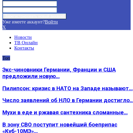
Уже имеете аккаунт?
Войти
X
Новости
ТВ Онлайн
Контакты
Топ
Экс-чиновники Германии, Франции и США
предложили новую…
Пилипсон: кризис в НАТО на Западе называют…
Число заявлений об НЛО в Германии достигло
Мухи в еде и ржавая сантехника сломанные…
В зону СВО поступит новейший боеприпас
«Куб-10МЭ»…