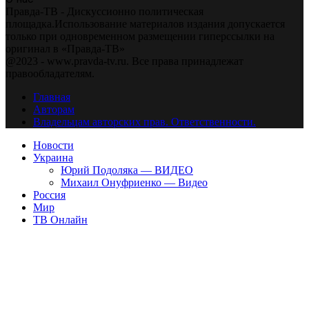
Правда-ТВ - Дискуссионно политическая
площадка.Использование материалов издания допускается
только при одновременном размещении гиперссылки на
оригинал в «Правда-ТВ»
@2023 - www.pravda-tv.ru. Все права принадлежат
правообладателям.
Главная
Авторам
Владельцам авторских прав. Ответственности.
Новости
Украина
Юрий Подоляка — ВИДЕО
Михаил Онуфриенко — Видео
Россия
Мир
ТВ Онлайн