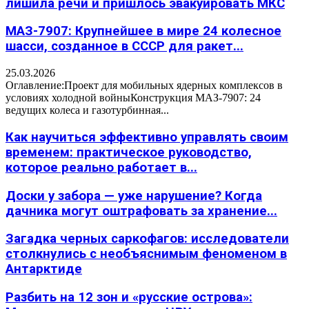
лишила речи и пришлось эвакуировать МКС
МАЗ-7907: Крупнейшее в мире 24 колесное
шасси, созданное в СССР для ракет...
25.03.2026
Оглавление:Проект для мобильных ядерных комплексов в
условиях холодной войныКонструкция МАЗ-7907: 24
ведущих колеса и газотурбинная...
Как научиться эффективно управлять своим
временем: практическое руководство,
которое реально работает в...
Доски у забора — уже нарушение? Когда
дачника могут оштрафовать за хранение...
Загадка черных саркофагов: исследователи
столкнулись с необъяснимым феноменом в
Антарктиде
Разбить на 12 зон и «русские острова»: