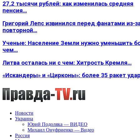
27,2 тысячи рублей: как изменилась средняя
пенсия…
Григорий Лепс извинился перед фанатами из-з
повторной…
Ученые: Население Земли нужно уменьшить б
чем…
Литва осталась ни с чем: Хитрость Кремля…
«Искандеры» и «Цирконы»: более 35 ракет уда
Новости
Украина
Юрий Подоляка — ВИДЕО
Михаил Онуфриенко — Видео
Россия