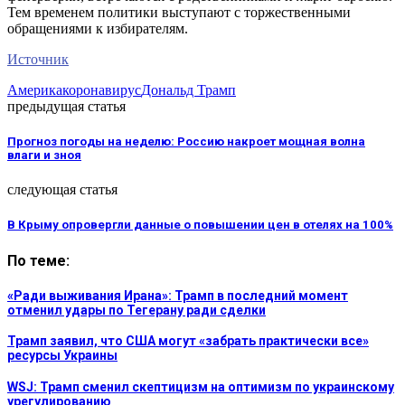
Тем временем политики выступают с торжественными
обращениями к избирателям.
Источник
Америка
коронавирус
Дональд Трамп
предыдущая статья
Прогноз погоды на неделю: Россию накроет мощная волна
влаги и зноя
следующая статья
В Крыму опровергли данные о повышении цен в отелях на 100%
По теме:
«Ради выживания Ирана»: Трамп в последний момент
отменил удары по Тегерану ради сделки
Трамп заявил, что США могут «забрать практически все»
ресурсы Украины
WSJ: Трамп сменил скептицизм на оптимизм по украинскому
урегулированию