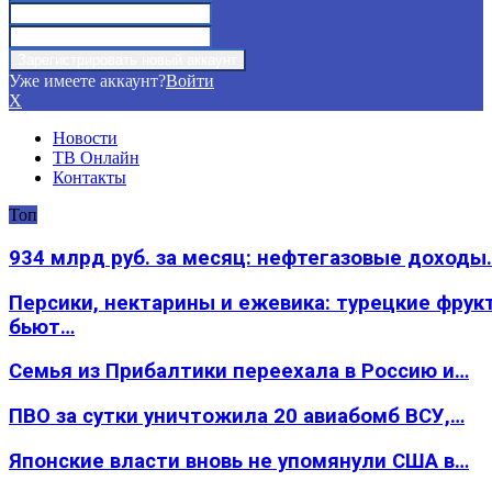
Уже имеете аккаунт?
Войти
X
Новости
ТВ Онлайн
Контакты
Топ
934 млрд руб. за месяц: нефтегазовые доходы
Персики, нектарины и ежевика: турецкие фрук
бьют…
Семья из Прибалтики переехала в Россию и…
ПВО за сутки уничтожила 20 авиабомб ВСУ,…
Японские власти вновь не упомянули США в…