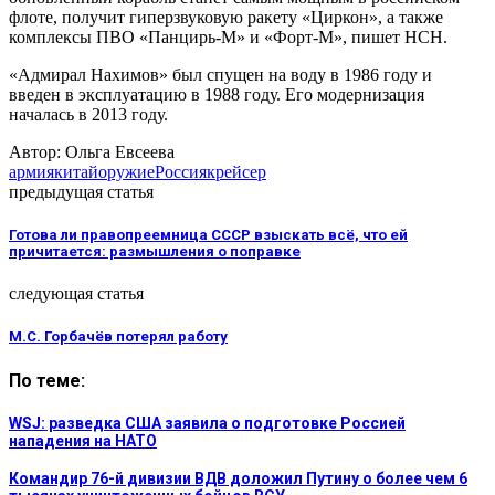
флоте, получит гиперзвуковую ракету «Циркон», а также
комплексы ПВО «Панцирь-М» и «Форт-М», пишет НСН.
«Адмирал Нахимов» был спущен на воду в 1986 году и
введен в эксплуатацию в 1988 году. Его модернизация
началась в 2013 году.
Автор: Ольга Евсеева
армия
китай
оружие
Россия
крейсер
предыдущая статья
Готова ли правопреемница СССР взыскать всё, что ей
причитается: размышления о поправке
следующая статья
М.С. Горбачёв потерял работу
По теме:
WSJ: разведка США заявила о подготовке Россией
нападения на НАТО
Командир 76-й дивизии ВДВ доложил Путину о более чем 6