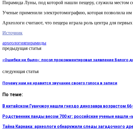
Пирамида Луны, под которой нашли пещеру, служила местом с
Ученые применили электротомографию, которая позволила им вы
Археологи считают, что пещера играла роль центра для первых
Источник
археология
пирамиды
предыдущая статья
«Ошибки не было»: посол прокомментировал заявление Белого д
следующая статья
Почему нам не нравится звучание своего голоса в записи
По теме:
В китайском Гуанчжоу нашли гнездо динозавра возрастом 66
Родственник панды весом 700 кг: российские ученые нашли «
Тайна Карнака: археологи обнаружили следы загадочного дре