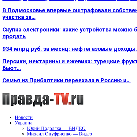
В Подмосковье впервые оштрафовали собстве
участка за…
Скупка электроники: какие устройства можно 
продать
934 млрд руб. за месяц: нефтегазовые доходы
Персики, нектарины и ежевика: турецкие фрук
бьют…
Семья из Прибалтики переехала в Россию и…
Новости
Украина
Юрий Подоляка — ВИДЕО
Михаил Онуфриенко — Видео