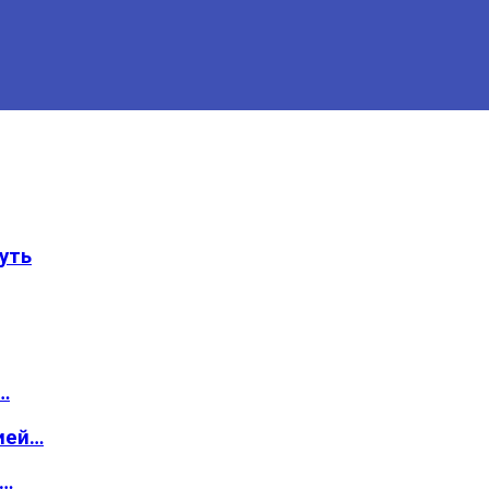
уть
…
ией…
о…