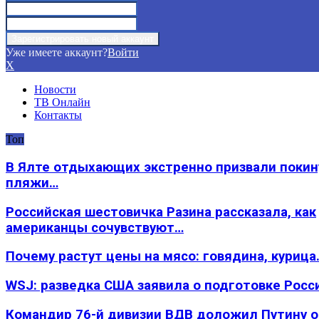
Уже имеете аккаунт?
Войти
X
Новости
ТВ Онлайн
Контакты
Топ
В Ялте отдыхающих экстренно призвали покин
пляжи…
Российская шестовичка Разина рассказала, как
американцы сочувствуют…
Почему растут цены на мясо: говядина, курица
WSJ: разведка США заявила о подготовке Росс
Командир 76-й дивизии ВДВ доложил Путину 