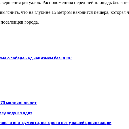
овершения ритуалов. Расположенная перед ней площадь была ц
яснить, что на глубине 15 метром находится пещера, которая ч
 поселенцев города.
ома о победе над нацизмом без СССР
-70 миллионов лет
медведя из ада»
внего инструмента, которого нет у нашей цивилизации