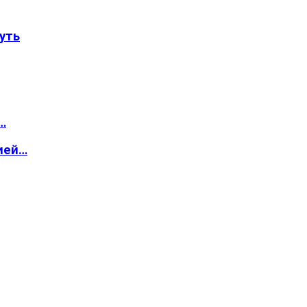
уть
…
ией…