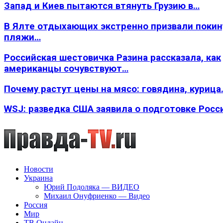
Запад и Киев пытаются втянуть Грузию в…
В Ялте отдыхающих экстренно призвали покин
пляжи…
Российская шестовичка Разина рассказала, как
американцы сочувствуют…
Почему растут цены на мясо: говядина, курица
WSJ: разведка США заявила о подготовке Росс
Новости
Украина
Юрий Подоляка — ВИДЕО
Михаил Онуфриенко — Видео
Россия
Мир
ТВ Онлайн