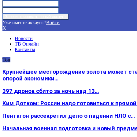
Уже имеете аккаунт?
Войти
X
Новости
ТВ Онлайн
Контакты
Топ
Крупнейшее месторождение золота может ст
опорой экономики…
397 дронов сбито за ночь над 13…
Ким Дотком: России надо готовиться к прямо
Пентагон рассекретил дело о падении НЛО с…
Начальная военная подготовка и новый предм