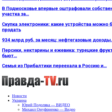
В Подмосковье впервые оштрафовали собстве
участка за…
Скупка электроники: какие устройства можно 
продать
934 млрд руб. за месяц: нефтегазовые доходы
Персики, нектарины и ежевика: турецкие фрук
бьют…
Семья из Прибалтики переехала в Россию и…
Новости
Украина
Юрий Подоляка — ВИДЕО
Михаил Онуфриенко — Видео