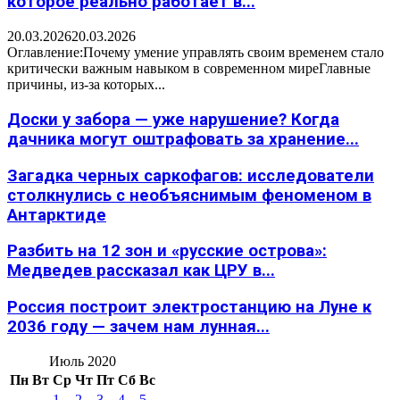
которое реально работает в...
20.03.2026
20.03.2026
Оглавление:Почему умение управлять своим временем стало
критически важным навыком в современном миреГлавные
причины, из-за которых...
Доски у забора — уже нарушение? Когда
дачника могут оштрафовать за хранение...
Загадка черных саркофагов: исследователи
столкнулись с необъяснимым феноменом в
Антарктиде
Разбить на 12 зон и «русские острова»:
Медведев рассказал как ЦРУ в...
Россия построит электростанцию на Луне к
2036 году — зачем нам лунная...
Июль 2020
Пн
Вт
Ср
Чт
Пт
Сб
Вс
1
2
3
4
5