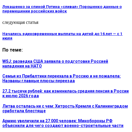
Лукашенко за спиной Путина «сливал» Порошенко данные о
перемещении российских войск
следующая статья
Начались единовременные выплаты на детей до 16 лет — с 1
июля
По теме:
WSJ: разведка США заявила о подготовке Россией
нападения на НАТО
Семья из Прибалтики переехала в Россию и не пожалела:
Названы главные плюсы переезда
27,2 тысячи рублей: как изменилась средняя пенсия в России
к июлю 2026 года
Литва осталась ни с чем: Хитрость Кремля с Калининградом
сработала блестяще
Армию увеличили на 27 000 человек: Минобороны РФ
объяснили для чего создают военно-строительные части