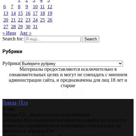
6
7
8
9
10
11
12
13
14
15
16
17
18
19
20
21
22
23
24
25
26
27
28
29
30
31
« Июн
Авг »
Search for:
Search
Рубрики
Рубрики
Материалы предоставляются исключительно в
ознакомительных целях и могут не совпадать с мнением
администрации сайта, и предназначены для лиц 18 лет и
старше
Правда-ТВ.ru
О нас
Правда-ТВ - Дискуссионно политическая
площадка.Использование материалов издания допускается
только при одновременном размещении гиперссылки на
оригинал в «Правда-ТВ»