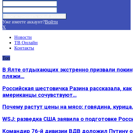
Уже имеете аккаунт?
Войти
X
Новости
ТВ Онлайн
Контакты
Топ
В Ялте отдыхающих экстренно призвали покин
пляжи…
Российская шестовичка Разина рассказала, как
американцы сочувствуют…
Почему растут цены на мясо: говядина, курица
WSJ: разведка США заявила о подготовке Росс
Командир 76-й дивизии ВДВ доложил Путину 