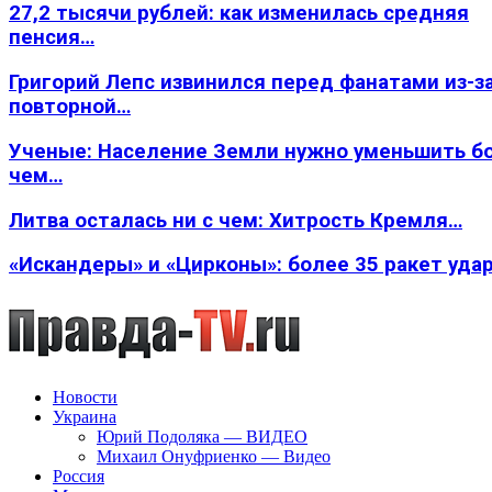
27,2 тысячи рублей: как изменилась средняя
пенсия…
Григорий Лепс извинился перед фанатами из-з
повторной…
Ученые: Население Земли нужно уменьшить б
чем…
Литва осталась ни с чем: Хитрость Кремля…
«Искандеры» и «Цирконы»: более 35 ракет уда
Новости
Украина
Юрий Подоляка — ВИДЕО
Михаил Онуфриенко — Видео
Россия