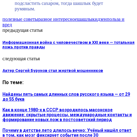
подсластить сахаром, тогда шашлык будет
румяным.
полезные советы
разное интересное
шашлыки
дзен
польза и
вред
предыдущая статья
Информационная война с человечеством в ХХI веке — тотальная
ложь против правды
следующая статья
Актер Сергей Бурунов стал жертвой мошенников
По теме:
Найдены пять самых длинных слов русского языка — от 29
до 55 букв
Как в конце 1980-х в СССР возродилось масонское
движение: скрытые процессы, международные контакты и
формирование новых лож в постсоветский период
Почему в детстве лето длилось вечно: Учёный нашёл ответ
в том, как мозг фиксирует события после 30