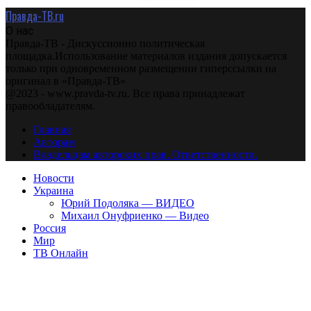
Правда-ТВ.ru
О нас
Правда-ТВ - Дискуссионно политическая
площадка.Использование материалов издания допускается
только при одновременном размещении гиперссылки на
оригинал в «Правда-ТВ»
@2023 - www.pravda-tv.ru. Все права принадлежат
правообладателям.
Главная
Авторам
Владельцам авторских прав. Ответственности.
Новости
Украина
Юрий Подоляка — ВИДЕО
Михаил Онуфриенко — Видео
Россия
Мир
ТВ Онлайн