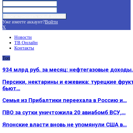
Уже имеете аккаунт?
Войти
X
Новости
ТВ Онлайн
Контакты
Топ
934 млрд руб. за месяц: нефтегазовые доходы
Персики, нектарины и ежевика: турецкие фрук
бьют…
Семья из Прибалтики переехала в Россию и…
ПВО за сутки уничтожила 20 авиабомб ВСУ,…
Японские власти вновь не упомянули США в…