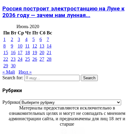
Россия построит электростанцию на Луне к
2036 году — зачем нам лунная...
Июнь 2020
Пн
Вт
Ср
Чт
Пт
Сб
Вс
1
2
3
4
5
6
7
8
9
10
11
12
13
14
15
16
17
18
19
20
21
22
23
24
25
26
27
28
29
30
« Май
Июл »
Search for:
Search
Рубрики
Рубрики
Материалы предоставляются исключительно в
ознакомительных целях и могут не совпадать с мнением
администрации сайта, и предназначены для лиц 18 лет и
старше