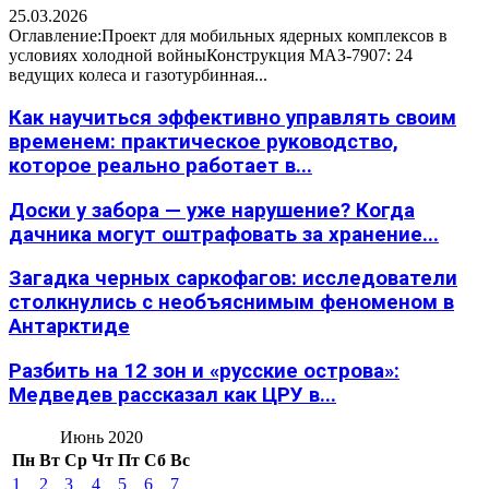
25.03.2026
Оглавление:Проект для мобильных ядерных комплексов в
условиях холодной войныКонструкция МАЗ-7907: 24
ведущих колеса и газотурбинная...
Как научиться эффективно управлять своим
временем: практическое руководство,
которое реально работает в...
Доски у забора — уже нарушение? Когда
дачника могут оштрафовать за хранение...
Загадка черных саркофагов: исследователи
столкнулись с необъяснимым феноменом в
Антарктиде
Разбить на 12 зон и «русские острова»:
Медведев рассказал как ЦРУ в...
Июнь 2020
Пн
Вт
Ср
Чт
Пт
Сб
Вс
1
2
3
4
5
6
7