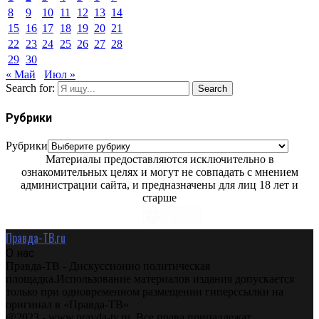
8
9
10
11
12
13
14
15
16
17
18
19
20
21
22
23
24
25
26
27
28
29
30
« Май
Июл »
Search for:
Search
Рубрики
Рубрики
Материалы предоставляются исключительно в
ознакомительных целях и могут не совпадать с мнением
администрации сайта, и предназначены для лиц 18 лет и
старше
Правда-ТВ.ru
О нас
Правда-ТВ - Дискуссионно политическая
площадка.Использование материалов издания допускается
только при одновременном размещении гиперссылки на
оригинал в «Правда-ТВ»
@2023 - www.pravda-tv.ru. Все права принадлежат