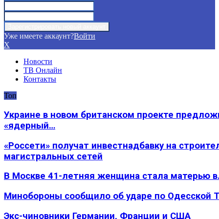
Уже имеете аккаунт?
Войти
X
Новости
ТВ Онлайн
Контакты
Топ
Украине в новом британском проекте предлож
«ядерный…
«Россети» получат инвестнадбавку на строите
магистральных сетей
В Москве 41-летняя женщина стала матерью в
Минобороны сообщило об ударе по Одесской 
Экс-чиновники Германии, Франции и США