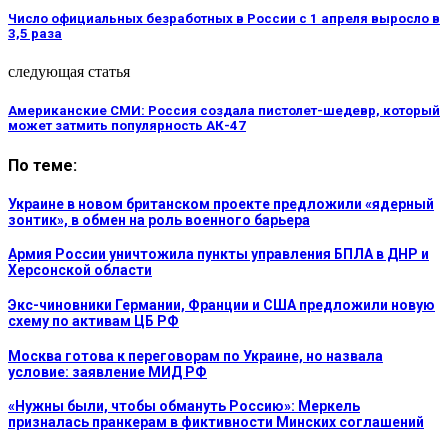
Число официальных безработных в России с 1 апреля выросло в
3,5 раза
следующая статья
Американские СМИ: Россия создала пистолет-шедевр, который
может затмить популярность АК-47
По теме:
Украине в новом британском проекте предложили «ядерный
зонтик», в обмен на роль военного барьера
Армия России уничтожила пункты управления БПЛА в ДНР и
Херсонской области
Экс-чиновники Германии, Франции и США предложили новую
схему по активам ЦБ РФ
Москва готова к переговорам по Украине, но назвала
условие: заявление МИД РФ
«Нужны были, чтобы обмануть Россию»: Меркель
призналась пранкерам в фиктивности Минских соглашений