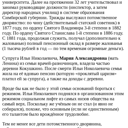
университета. Далее на протяжении 32 лет учительствовал и
занимал руководящие должности (инспектор, а затем
директор народных училищ) в системе образования
Симбирской губернии. Трижды выслужил потомственное
дворянство: по чину (действительный статский советник) в
1877 году, по ордену Святого Владимира 3-й степени в 1882
году. По ордену Святого Станислава 1-й степени в 1886 году.
С 1881 года, продолжая служить, получал (дополнительно к
жалованью) полный пенсионный оклад в размере жалованья
(1 тысяча рублей в год — по тем временам огромные деньги).
Супруга Ильи Николаевича,
Мария Александровна
(мать
Ленина) из семьи врачей-разночинцев, владела частью
деревни Кокушкино. После смерти Ильи Николаевича семья
жила на её вдовью пенсию (которую «проклятый царизм»
платил ей за супруга), а также на доходы с деревни.
Вроде бы как не было у этой семьи оснований бороться с
режимом. Илья Николаевич поднялся в организованном этим
режимом социальном лифте из самых низов общества на
самый верх. Поскольку же учёным он не стал (и явно не
собирался), похоже, что основным (если не единственным)
его талантом было врождённое трудолюбие.
Тем не менее все дети потомственного дворянина,