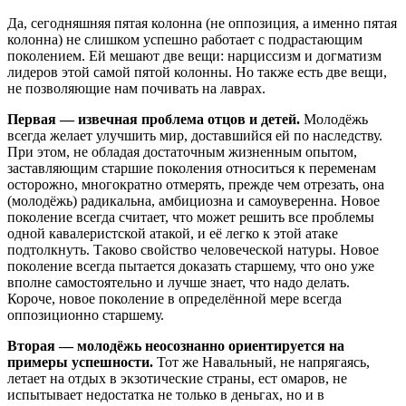
Да, сегодняшняя пятая колонна (не оппозиция, а именно пятая
колонна) не слишком успешно работает с подрастающим
поколением. Ей мешают две вещи: нарциссизм и догматизм
лидеров этой самой пятой колонны. Но также есть две вещи,
не позволяющие нам почивать на лаврах.
Первая — извечная проблема отцов и детей.
Молодёжь
всегда желает улучшить мир, доставшийся ей по наследству.
При этом, не обладая достаточным жизненным опытом,
заставляющим старшие поколения относиться к переменам
осторожно, многократно отмерять, прежде чем отрезать, она
(молодёжь) радикальна, амбициозна и самоуверенна. Новое
поколение всегда считает, что может решить все проблемы
одной кавалеристской атакой, и её легко к этой атаке
подтолкнуть. Таково свойство человеческой натуры. Новое
поколение всегда пытается доказать старшему, что оно уже
вполне самостоятельно и лучше знает, что надо делать.
Короче, новое поколение в определённой мере всегда
оппозиционно старшему.
Вторая — молодёжь неосознанно ориентируется на
примеры успешности.
Тот же Навальный, не напрягаясь,
летает на отдых в экзотические страны, ест омаров, не
испытывает недостатка не только в деньгах, но и в