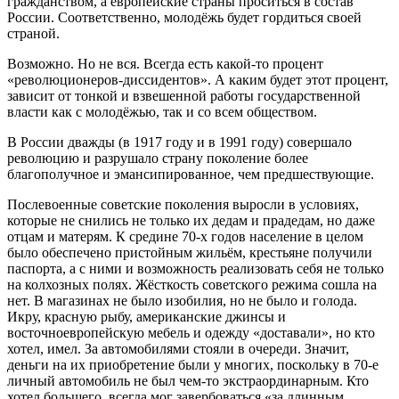
гражданством, а европейские страны проситься в состав
России. Соответственно, молодёжь будет гордиться своей
страной.
Возможно. Но не вся. Всегда есть какой-то процент
«революционеров-диссидентов». А каким будет этот процент,
зависит от тонкой и взвешенной работы государственной
власти как с молодёжью, так и со всем обществом.
В России дважды (в 1917 году и в 1991 году) совершало
революцию и разрушало страну поколение более
благополучное и эмансипированное, чем предшествующие.
Послевоенные советские поколения выросли в условиях,
которые не снились не только их дедам и прадедам, но даже
отцам и матерям. К средине 70-х годов население в целом
было обеспечено пристойным жильём, крестьяне получили
паспорта, а с ними и возможность реализовать себя не только
на колхозных полях. Жёсткость советского режима сошла на
нет. В магазинах не было изобилия, но не было и голода.
Икру, красную рыбу, американские джинсы и
восточноевропейскую мебель и одежду «доставали», но кто
хотел, имел. За автомобилями стояли в очереди. Значит,
деньги на их приобретение были у многих, поскольку в 70-е
личный автомобиль не был чем-то экстраординарным. Кто
хотел большего, всегда мог завербоваться «за длинным