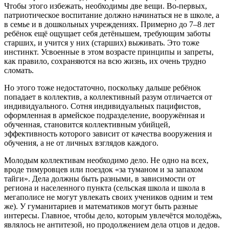
Чтобы этого избежать, необходимы две вещи. Во-первых,
патриотическое воспитание должно начинаться не в школе, а
в семье и в дошкольных учреждениях. Примерно до 7–8 лет
ребёнок ещё ощущает себя детёнышем, требующим заботы
старших, и учится у них (старших) выживать. Это тоже
инстинкт. Усвоенные в этом возрасте принципы и запреты,
как правило, сохраняются на всю жизнь, их очень трудно
сломать.
Но этого тоже недостаточно, поскольку дальше ребёнок
попадает в коллектив, а коллективный разум отличается от
индивидуального. Сотня индивидуальных пацифистов,
оформленная в армейское подразделение, вооружённая и
обученная, становится коллективным убийцей,
эффективность которого зависит от качества вооружения и
обучения, а не от личных взглядов каждого.
Молодым коллективам необходимо дело. Не одно на всех,
вроде тимуровцев или поездок «за туманом и за запахом
тайги». Дела должны быть разными, в зависимости от
региона и населенного пункта (сельская школа и школа в
мегаполисе не могут увлекать своих учеников одним и тем
же). У гуманитариев и математиков могут быть разные
интересы. Главное, чтобы дело, которым увлечётся молодёжь,
являлось не антитезой, но продолжением дела отцов и дедов.