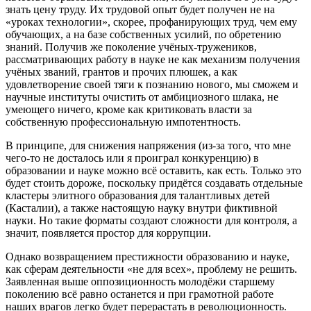
знать цену труду. Их трудовой опыт будет получен не на
«уроках технологии», скорее, профанирующих труд, чем ему
обучающих, а на базе собственных усилий, по обретению
знаний. Получив же поколение учёных-тружеников,
рассматривающих работу в науке не как механизм получения
учёных званий, грантов и прочих плюшек, а как
удовлетворение своей тяги к познанию нового, мы сможем и
научные институты очистить от амбициозного шлака, не
умеющего ничего, кроме как критиковать власти за
собственную профессиональную импотентность.
В принципе, для снижения напряжения (из-за того, что мне
чего-то не досталось или я проиграл конкуренцию) в
образовании и науке можно всё оставить, как есть. Только это
будет стоить дороже, поскольку придётся создавать отдельные
кластеры элитного образования для талантливых детей
(Касталии), а также настоящую науку внутри фиктивной
науки. Но такие форматы создают сложности для контроля, а
значит, появляется простор для коррупции.
Однако возвращением престижности образованию и науке,
как сферам деятельности «не для всех», проблему не решить.
Заявленная выше оппозиционность молодёжи старшему
поколению всё равно останется и при грамотной работе
наших врагов легко будет перерастать в революционность.