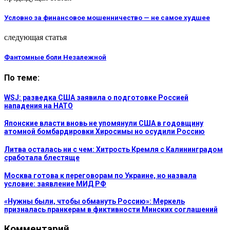
Условно за финансовое мошенничество — не самое худшее
следующая статья
Фантомные боли Незалежной
По теме:
WSJ: разведка США заявила о подготовке Россией
нападения на НАТО
Японские власти вновь не упомянули США в годовщину
атомной бомбардировки Хиросимы но осудили Россию
Литва осталась ни с чем: Хитрость Кремля с Калининградом
сработала блестяще
Москва готова к переговорам по Украине, но назвала
условие: заявление МИД РФ
«Нужны были, чтобы обмануть Россию»: Меркель
призналась пранкерам в фиктивности Минских соглашений
Комментарий