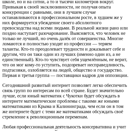
школе, но и на сотни, а то и тысячи километров вокруг.
Привыкая к своей эксклюзивности, не получая опыта
конкуренции с равными, они в лучшем случае
останавливаются в профессиональном росте, в худшем же у
них формируется убеждение своего абсолютного
превосходства над всеми людьми. В реальной жизни рано или
поздно наступает разочарование. Выясняется, что человек не
только не лучший, но очень далёк от совершенства. Многие
ломаются и полностью уходят из профессии — теряем
таланты. Кто-то преодолевает трудности и доказывает себе и
другим, что он таки один из лучших (именно один из, а не
единственный). Кто-то чувствует себя ущемлённым, не верит,
что он мог кому-то уступить, подозревает несправедливость,
подтасовки, озлобляется на людей, общество и государство.
Первая и третья группа — поставщики кадров для оппозиции.
Сегодняшний развитый интернет позволяет легко обеспечить
связь групп по интересам по всей стране. Будет значительно
лучше, если юный математик с Чукотки будет обсуждать в
интернете математические проблемы с такими же юными
математиками из Крыма и Калининграда, чем если он в том
же интернете будет с теми же математиками обсуждать своё
стремление к революционным переменам.
Любая профессиональная деятельность консервативна и учит