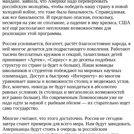
майдане, заявила, что Америке надо перевербовать
российскую молодёжь, чтобы победить нашу страну в новой
холодной войне, это тоже была банальность. Справедливая,
как все банальности. И предельно опасная, поскольку,
несмотря на уже не сползание, а падение в яму кризиса, США
всё ещё располагают неплохими возможностями для
реализации этой программы.
Россия усиливается, богатеет, растёт благосостояние народа, в
ней многое делается для подрастающего поколения. Работают
тысячи бесплатных кружков и секций, талантливых детей
принимают «Артек», «Сириус» и до десятка подобных
структур по стране (а будет и больше). Наши команды
школьников и студентов побеждают на мировых научных
олимпиадах. Доступ к быстрому «Интернету» во многом
уравнивает шансы и возможности столиц и медвежьих углов.
Все, конечно, никогда не будут находиться в абсолютно
равных условиях (в столицах и мегаполисах возможностей
всё равно больше). Но современным Ломоносовым уже не
надо идти за наукой с рыбным обозом — их старательно ищет
само государство.
Многие считают, что этого достаточно. Россия не сегодня-
завтра станет примером для всего мира. Нам будут завидовать.
Американцы будут стоять в очередь за российским