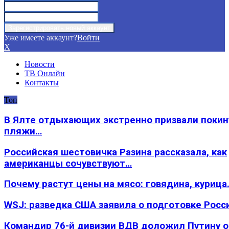
Уже имеете аккаунт?
Войти
X
Новости
ТВ Онлайн
Контакты
Топ
В Ялте отдыхающих экстренно призвали покин
пляжи…
Российская шестовичка Разина рассказала, как
американцы сочувствуют…
Почему растут цены на мясо: говядина, курица
WSJ: разведка США заявила о подготовке Росс
Командир 76-й дивизии ВДВ доложил Путину 