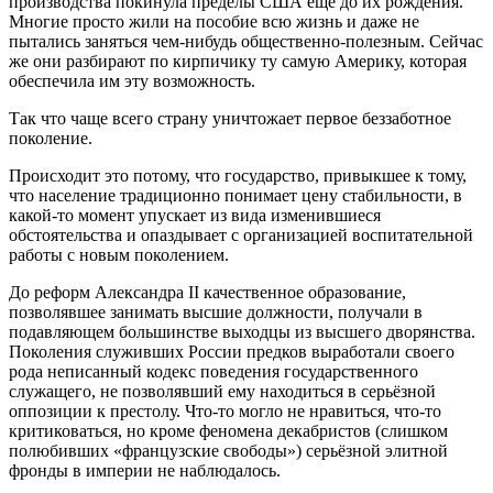
производства покинула пределы США ещё до их рождения.
Многие просто жили на пособие всю жизнь и даже не
пытались заняться чем-нибудь общественно-полезным. Сейчас
же они разбирают по кирпичику ту самую Америку, которая
обеспечила им эту возможность.
Так что чаще всего страну уничтожает первое беззаботное
поколение.
Происходит это потому, что государство, привыкшее к тому,
что население традиционно понимает цену стабильности, в
какой-то момент упускает из вида изменившиеся
обстоятельства и опаздывает с организацией воспитательной
работы с новым поколением.
До реформ Александра II качественное образование,
позволявшее занимать высшие должности, получали в
подавляющем большинстве выходцы из высшего дворянства.
Поколения служивших России предков выработали своего
рода неписанный кодекс поведения государственного
служащего, не позволявший ему находиться в серьёзной
оппозиции к престолу. Что-то могло не нравиться, что-то
критиковаться, но кроме феномена декабристов (слишком
полюбивших «французские свободы») серьёзной элитной
фронды в империи не наблюдалось.