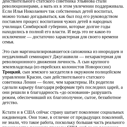
действительного статского советника Ульянова стали
революционерами, а мать их в этом увлечении поддерживала.
Если Илья Николаевич так собственных детей воспитал,
можно только догадываться, как был под его руководством
поставлен процесс воспитания чужих детей в народных
училищах Симбирской губернии, которые долгие годы
находились в полной его власти. И ведь это не какое-то
исключение — достаточно характерная для своего времени
семья.
Это сын маргинализировавшегося сапожника из инородцев и
неудачливый семинарист Джугашвили — нехарактерная для
революционного движения личность. А сын крупного
землевладельца (из еврейских колонистов Новороссии)
Троцкий
, сын земского заседателя в окружном полицейском
управлении Красин, сын действительного статского
советника Ленин — более, чем характерны. Их родители
сделали карьеру благодаря реформам трёх последних царей, а
они решили в благодарность «до основания» разрушить
режим, обеспечивший их благополучное, сытое, беззаботное
детство.
Кстати и в США сейчас страну шатает поколение социальных
иждивенцев. Они тоже, в отличие от предыдущих поколений,
не знали, что такое работа, поскольку большая часть реального