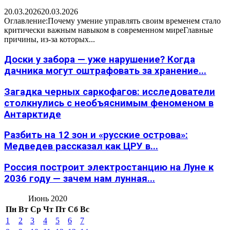
20.03.2026
20.03.2026
Оглавление:Почему умение управлять своим временем стало
критически важным навыком в современном миреГлавные
причины, из-за которых...
Доски у забора — уже нарушение? Когда
дачника могут оштрафовать за хранение...
Загадка черных саркофагов: исследователи
столкнулись с необъяснимым феноменом в
Антарктиде
Разбить на 12 зон и «русские острова»:
Медведев рассказал как ЦРУ в...
Россия построит электростанцию на Луне к
2036 году — зачем нам лунная...
Июнь 2020
Пн
Вт
Ср
Чт
Пт
Сб
Вс
1
2
3
4
5
6
7