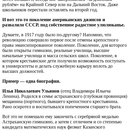
рублём» на Крайний Север или на Дальний Восток. Даже
школьников перестали оставлять на второй год.
И вот это-то поколение американских джинсов и
развалило СССР, под собственное радостное улюлюканье.
Думаете, в 1917 году было по-другому? Напомню, что
революцию совершило первое после отмены крепостного
права эмансипированное поколение. Поколение, для которого
были открыты гимназии, реальные училища, высшие
начальные училища и масса сельских школ. Поколение, в
котором крестьянские дети получили возможность поступать
в университеты и делать служебную карьеру вплоть до
высших должностей.
Пример — одна биография.
Илья Николаевич Ульянов
(отец Владимира Ильича
Ленина). Родился в семье астраханского (глубокая провинция)
мещанина (портного), бывшего крепостного крестьянина.
Рано осиротел и воспитывался попечением старшего брата.
Всё это не помешало ему закончить с серебряной медалью
Астраханскую гимназию, а затем с отличием и со степенью
кандидата математических наук физмат Казанского