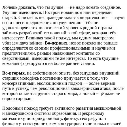
Хочешь доказать, что ты лучше — не надо ломать созданное.
Улучши имеющееся. Построй новый дом или переделай
старый. Считаешь несправедливым законодательство — изучи
его и внеси предложения по улучшению. Тебя не
удовлетворяет технологический уровень родной страны —
займись разработкой технологий в той сфере, которая тебя
интересует. Развивая такой подход, мы одним выстрелом
убиваем двух зайцев.
Во-первых,
новое поколение раньше
определяется со своими профессиональными и научными
предпочтениями, раньше налаживает контакты со
сверстниками, имеющими те же интересы. То есть будущие
команды формируются на более ранней стадии.
Во-вторых,
на собственном опыте, без занудных внушений
старших молодёжь постепенно приучается к тому, что
консервативный, эволюционный подход — более верный
путь к успеху, чем революционная кавалерийская атака, после
которой остаются руины старого мира, а новый ещё даже не
спроектирован.
Подобный подход требует активного развития межшкольной
и межвузовской системы образования. Прекрасному
математику, историку, биологу, физику, географу или
филологу зачастую не с кем конкурировать не только в своей