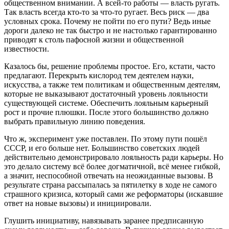
общественном внимании. А всей-то работы — власть ругать.
Так власть всегда кто-то за что-то ругает. Весь риск — два
условных срока. Почему не пойти по его пути? Ведь иные
дороги далеко не так быстро и не настолько гарантированно
приводят к столь пафосной жизни и общественной
известности.
Казалось бы, решение проблемы простое. Его, кстати, часто
предлагают. Перекрыть кислород тем деятелем науки,
искусства, а также тем политикам и общественным деятелям,
которые не выказывают достаточный уровень лояльности
существующей системе. Обеспечить лояльным карьерный
рост и прочие плюшки. После этого большинство должно
выбрать правильную линию поведения.
Что ж, эксперимент уже поставлен. По этому пути пошёл
СССР, и его больше нет. Большинство советских людей
действительно демонстрировало лояльность ради карьеры. Но
это делало систему всё более догматичной, всё менее гибкой,
а значит, неспособной отвечать на неожиданные вызовы. В
результате страна рассыпалась за пятилетку в ходе не самого
страшного кризиса, который сами же реформаторы (искавшие
ответ на новые вызовы) и инициировали.
Глушить инициативу, навязывать заранее предписанную