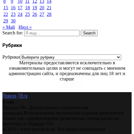
8
9
10
11
12
13
14
15
16
17
18
19
20
21
22
23
24
25
26
27
28
29
30
« Май
Июл »
Search for:
Search
Рубрики
Рубрики
Материалы предоставляются исключительно в
ознакомительных целях и могут не совпадать с мнением
администрации сайта, и предназначены для лиц 18 лет и
старше
Правда-ТВ.ru
О нас
Правда-ТВ - Дискуссионно политическая
площадка.Использование материалов издания допускается
только при одновременном размещении гиперссылки на
оригинал в «Правда-ТВ»
@2023 - www.pravda-tv.ru. Все права принадлежат