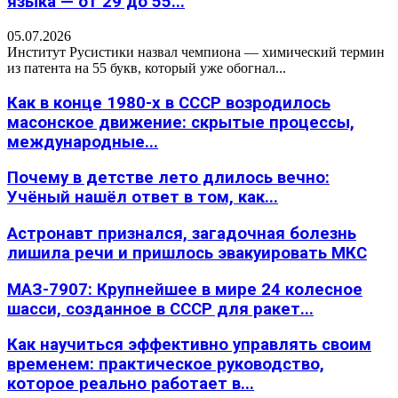
языка — от 29 до 55...
05.07.2026
Институт Русистики назвал чемпиона — химический термин
из патента на 55 букв, который уже обогнал...
Как в конце 1980-х в СССР возродилось
масонское движение: скрытые процессы,
международные...
Почему в детстве лето длилось вечно:
Учёный нашёл ответ в том, как...
Астронавт признался, загадочная болезнь
лишила речи и пришлось эвакуировать МКС
МАЗ-7907: Крупнейшее в мире 24 колесное
шасси, созданное в СССР для ракет...
Как научиться эффективно управлять своим
временем: практическое руководство,
которое реально работает в...