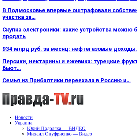
В Подмосковье впервые оштрафовали собстве
участка за…
Скупка электроники: какие устройства можно 
продать
934 млрд руб. за месяц: нефтегазовые доходы
Персики, нектарины и ежевика: турецкие фрук
бьют…
Семья из Прибалтики переехала в Россию и…
Новости
Украина
Юрий Подоляка — ВИДЕО
Михаил Онуфриенко — Видео