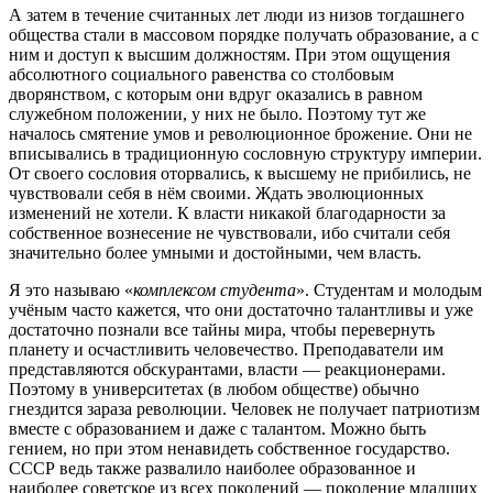
А затем в течение считанных лет люди из низов тогдашнего
общества стали в массовом порядке получать образование, а с
ним и доступ к высшим должностям. При этом ощущения
абсолютного социального равенства со столбовым
дворянством, с которым они вдруг оказались в равном
служебном положении, у них не было. Поэтому тут же
началось смятение умов и революционное брожение. Они не
вписывались в традиционную сословную структуру империи.
От своего сословия оторвались, к высшему не прибились, не
чувствовали себя в нём своими. Ждать эволюционных
изменений не хотели. К власти никакой благодарности за
собственное вознесение не чувствовали, ибо считали себя
значительно более умными и достойными, чем власть.
Я это называю «
комплексом студента
». Студентам и молодым
учёным часто кажется, что они достаточно талантливы и уже
достаточно познали все тайны мира, чтобы перевернуть
планету и осчастливить человечество. Преподаватели им
представляются обскурантами, власти — реакционерами.
Поэтому в университетах (в любом обществе) обычно
гнездится зараза революции. Человек не получает патриотизм
вместе с образованием и даже с талантом. Можно быть
гением, но при этом ненавидеть собственное государство.
СССР ведь также развалило наиболее образованное и
наиболее советское из всех поколений — поколение младших