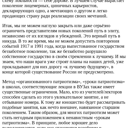
схему лояльности — себе дороже. В лучшем случае вырастает
поколение лицемерных, циничных карьеристов,
декларирующих одно, а мечтающих о другом и легко
продающих страну ради реализации своих мечтаний.
Итак, мы не можем наглухо закрыть или даже серьёзно
ограничить представителям новых поколений путь в элиту,
независимо от их взглядов и убеждений. Это верный путь в
никуда. В то же время, мы не можем допустить повторения
событий 1917 и 1991 года, когда выпестованное государством
беззаботное поколение, так же беззаботно разрушило
собственное государство в своём стремлении к лучшему. И мы
знаем, что наши враги уже строят планы на наших детей, уже
прокладывают для них дорогу «к лучшему будущему», в
конце которой существование России не предусмотрено.
Метод «организованного патриотизма», «уроки патриотизма»
в школах, соответствующие лекции в ВУЗах также имеет
существенные ограничения. Мало, кто из учителей/лекторов
способен сделать из этого увлекательное занятие, а не
отбывание номера. К тому же юношество будет рассматривать
подобные занятия, как нечто внешнее, навязанное старшим
поколением. Таким образом, для многих патриотизм может
стать негодным приложением к ненавистным «урокам
патриотизма». В принципе, любое хорошее дело
выхолащивается, если оно становится всеобщим и