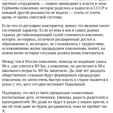
научных сотрудников — первое пришедшее к власти в лице
Горбачёва поколение, которое родилось и выросло в СССР и
никакой другой реальности не видело — плоть от плоти,
кровь от крови советской системы.
Если что-то регулярно повторяется, значит, это явление носит
системный характер. Если из века в век в самых разных
странах дестабилизирующей силой становится поколение,
которое, во-первых, получило расширенный доступ к
образованию и, во-вторых, не сталкивалось с трудностями,
осложнявшими жизнь предыдущим поколениям, значит, на
новом витке истории ситуация должна вновь повториться.
Между тем в России поколение, никогда не видевшее ужаса
90-х, уже учится в ВУЗах, а поколение, не достигшее в 90-е
школьного возраста, ВУЗы закончило. Да, ещё лет двадцать
общественное сознание будут формировать предыдущие
поколения, но затем очень быстро власть в стране окажется в
руках у тех, кого сегодня окучивает Навальный.
Подчеркну, это могут быть прекрасные талантливые
воспитанные дети, отличники, умницы, радость родителей и
преподавателей. Но души их будут в руках у наших врагов, а
мы об этом даже не будем догадываться, пока не пробьёт час
Х.