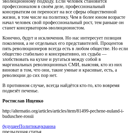
эволюционному подходу. Если человек становится
профессионалом в своём деле, профессиональный
консерватизм он переносит на все сферы общественной
жизни, в том числе на политику. Чем в более юном возрасте
начал человек свой профессиональный рост, тем раньше он
станет консерватором-эволюционистом.
Конечно, будут и исключения. Но нас интересует позиция
поколения, а не отдельных его представителей. Процентов
пять революционеров всегда есть в любом обществе. Но если
общество стабильно и консервативно, их судьба —
злобствовать на кухне и ругаться между собой в
маргинальных революционных СМИ, выясняя, кто из них
виноват в том, что они, такие умные и красивые, есть, а
революции до сих пор нет.
В противном случае, всегда найдётся кто-то, кто вовремя
подвезёт печенье.
Ростислав Ищенко
http://alternatio.org/articles/articles/item/81499-pechene-nuland-i-
buduschee-rossii
будущее
Политика
украина
предыдущая статья