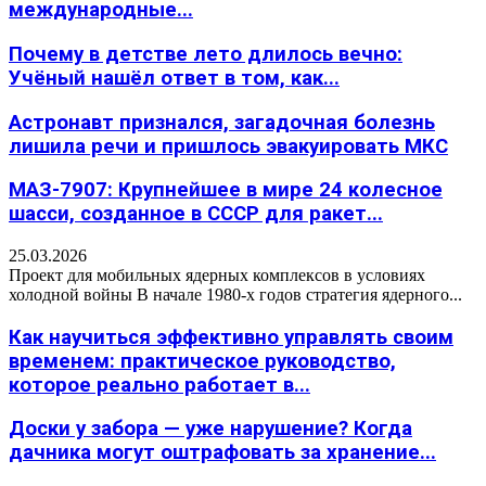
международные...
Почему в детстве лето длилось вечно:
Учёный нашёл ответ в том, как...
Астронавт признался, загадочная болезнь
лишила речи и пришлось эвакуировать МКС
МАЗ-7907: Крупнейшее в мире 24 колесное
шасси, созданное в СССР для ракет...
25.03.2026
Проект для мобильных ядерных комплексов в условиях
холодной войны В начале 1980-х годов стратегия ядерного...
Как научиться эффективно управлять своим
временем: практическое руководство,
которое реально работает в...
Доски у забора — уже нарушение? Когда
дачника могут оштрафовать за хранение...