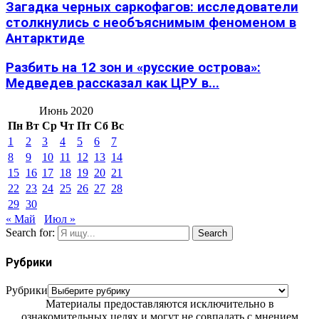
Загадка черных саркофагов: исследователи
столкнулись с необъяснимым феноменом в
Антарктиде
Разбить на 12 зон и «русские острова»:
Медведев рассказал как ЦРУ в...
Июнь 2020
Пн
Вт
Ср
Чт
Пт
Сб
Вс
1
2
3
4
5
6
7
8
9
10
11
12
13
14
15
16
17
18
19
20
21
22
23
24
25
26
27
28
29
30
« Май
Июл »
Search for:
Search
Рубрики
Рубрики
Материалы предоставляются исключительно в
ознакомительных целях и могут не совпадать с мнением