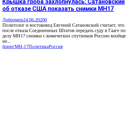
Крышка гроба захлопнулась: Сатановский
об отказе США показать снимки MH17
Добромир
24.06.2020
0
Политолог и востоковед Евгений Сатановский считает, что
после отказа Соединенных Штатов передать суду в Гааге по
делу MH17 снимки с комических спутников Россию вообще
не...
боинг
MH-17
Политика
Россия