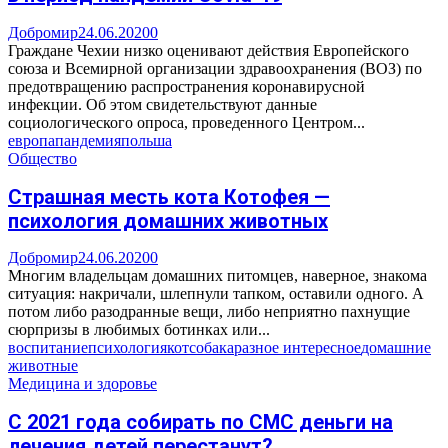
Добромир
24.06.2020
0
Граждане Чехии низко оценивают действия Европейского
союза и Всемирной организации здравоохранения (ВОЗ) по
предотвращению распространения коронавирусной
инфекции. Об этом свидетельствуют данные
социологического опроса, проведенного Центром...
европа
пандемия
польша
Общество
Страшная месть кота Котофея —
психология домашних животных
Добромир
24.06.2020
0
Многим владельцам домашних питомцев, наверное, знакома
ситуация: накричали, шлепнули тапком, оставили одного. А
потом либо разодранные вещи, либо неприятно пахнущие
сюрпризы в любимых ботинках или...
воспитание
психология
кот
собака
разное интересное
домашние
животные
Медицина и здоровье
С 2021 года собирать по СМС деньги на
лечения детей перестанут?