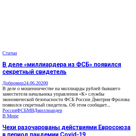
Статьи
В деле «миллиардера из ФСБ» появился
секретный свидетель
Добромир
24.06.2020
0
В деле о мошенничестве на миллиарды рублей бывшего
заместителя начальника управления «К» службы
экономической безопасности ФСБ России Дмитрия Фролова
появился секретный свидетель. Об этом сообщает...
Россия
ФСБ
МВД
миллиардер
В Мире
Чехи разочарованы действиями Евросоюза
в период пандемии Covid-19