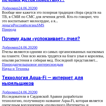
Добромир
24.06.2020
0
Вообще мне кажется это позорная традиция сбора средств на
ТВ, в СМИ по СМС для лечения детей. Кто-то говорит, что
это воспитывает милосердие, а я...
деньги
Россия
болезнь
SMS
Природа
Почему дым «успокаивает» пчел?
Добромир
24.06.2020
0
Пчелы являются одними из самых организованных насекомых
на планете. Они всю жизнь трудятся на благо улья и королевы,
опыляя растения и собирая мед. Последний представляет...
Природа
пчелы
разное интересное
дым
Наука и Техника
Технология Aqua-Fi — интернет для
ныряльщиков
Добромир
24.06.2020
0
Исследователи в Саудовской Аравии разработали
технологию, получившую название Aqua-Fi, которая является
очередным воплощением «подводного Интернета» и