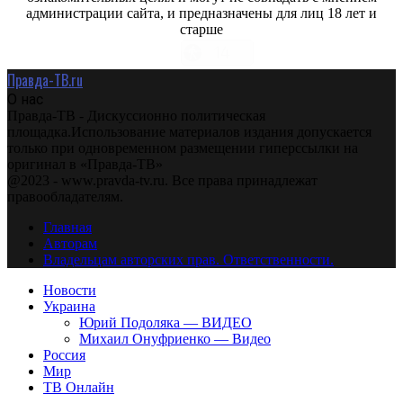
администрации сайта, и предназначены для лиц 18 лет и
старше
Правда-ТВ.ru
О нас
Правда-ТВ - Дискуссионно политическая
площадка.Использование материалов издания допускается
только при одновременном размещении гиперссылки на
оригинал в «Правда-ТВ»
@2023 - www.pravda-tv.ru. Все права принадлежат
правообладателям.
Главная
Авторам
Владельцам авторских прав. Ответственности.
Новости
Украина
Юрий Подоляка — ВИДЕО
Михаил Онуфриенко — Видео
Россия
Мир
ТВ Онлайн