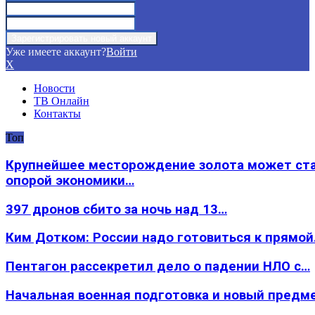
Уже имеете аккаунт?
Войти
X
Новости
ТВ Онлайн
Контакты
Топ
Крупнейшее месторождение золота может ст
опорой экономики…
397 дронов сбито за ночь над 13…
Ким Дотком: России надо готовиться к прямо
Пентагон рассекретил дело о падении НЛО с…
Начальная военная подготовка и новый предм