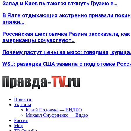
Запад и Киев пытаются втянуть Грузию в…
В Ялте отдыхающих экстренно призвали покин
пляжи…
Российская шестовичка Разина рассказала, как
американцы сочувствуют…
Почему растут цены на мясо: говядина, курица
WSJ: разведка США заявила о подготовке Росс
Новости
Украина
Юрий Подоляка — ВИДЕО
Михаил Онуфриенко — Видео
Россия
Мир
ТВ Онлайн