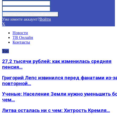
Уже имеете аккаунт?
Войти
X
Новости
ТВ Онлайн
Контакты
Топ
27,2 тысячи рублей: как изменилась средняя
пенсия…
Григорий Лепс извинился перед фанатами из-з
повторной…
Ученые: Население Земли нужно уменьшить б
чем…
Литва осталась ни с чем: Хитрость Кремля…