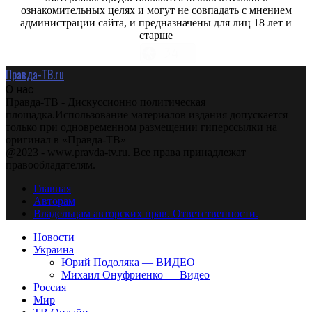
ознакомительных целях и могут не совпадать с мнением
администрации сайта, и предназначены для лиц 18 лет и
старше
Правда-ТВ.ru
О нас
Правда-ТВ - Дискуссионно политическая
площадка.Использование материалов издания допускается
только при одновременном размещении гиперссылки на
оригинал в «Правда-ТВ»
@2023 - www.pravda-tv.ru. Все права принадлежат
правообладателям.
Главная
Авторам
Владельцам авторских прав. Ответственности.
Новости
Украина
Юрий Подоляка — ВИДЕО
Михаил Онуфриенко — Видео
Россия
Мир