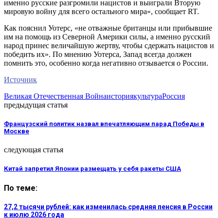
именно русские разгромили нацистов и выиграли Вторую
мировую войну для всего остального мира», сообщает RT.
Как пояснил Уотерс, «не отважные британцы или прибывшие
им на помощь из Северной Америки силы, а именно русский
народ принес величайшую жертву, чтобы сдержать нацистов и
победить их». По мнению Уотерса, Запад всегда должен
помнить это, особенно когда негативно отзывается о России.
Источник
Великая Отечественная Война
история
культура
Россия
предыдущая статья
Французский политик назвал впечатляющим парад Победы в
Москве
следующая статья
Китай запретил Японии размещать у себя ракеты США
По теме:
27,2 тысячи рублей: как изменилась средняя пенсия в России
к июлю 2026 года