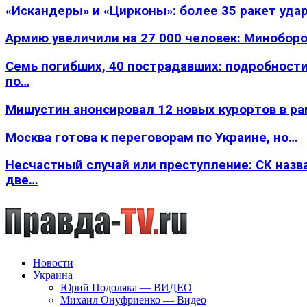
«Искандеры» и «Цирконы»: более 35 ракет уда
Армию увеличили на 27 000 человек: Минобор
Семь погибших, 40 пострадавших: подробности
по…
Мишустин анонсировал 12 новых курортов в р
Москва готова к переговорам по Украине, но…
Несчастный случай или преступление: СК назв
две…
Новости
Украина
Юрий Подоляка — ВИДЕО
Михаил Онуфриенко — Видео