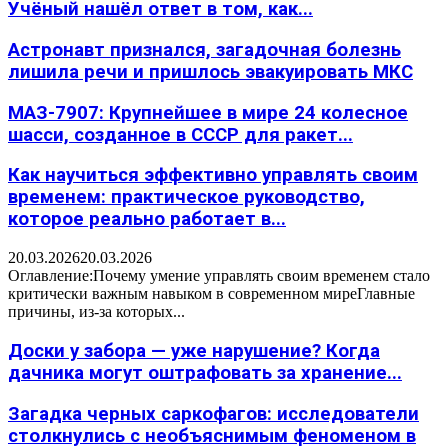
Учёный нашёл ответ в том, как...
Астронавт признался, загадочная болезнь
лишила речи и пришлось эвакуировать МКС
МАЗ-7907: Крупнейшее в мире 24 колесное
шасси, созданное в СССР для ракет...
Как научиться эффективно управлять своим
временем: практическое руководство,
которое реально работает в...
20.03.2026
20.03.2026
Оглавление:Почему умение управлять своим временем стало
критически важным навыком в современном миреГлавные
причины, из-за которых...
Доски у забора — уже нарушение? Когда
дачника могут оштрафовать за хранение...
Загадка черных саркофагов: исследователи
столкнулись с необъяснимым феноменом в