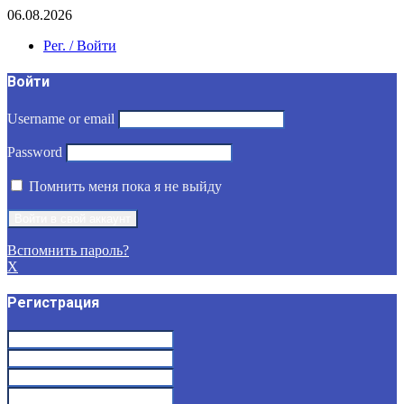
06.08.2026
Рег. / Войти
Войти
Username or email
Password
Помнить меня пока я не выйду
Вспомнить пароль?
X
Регистрация