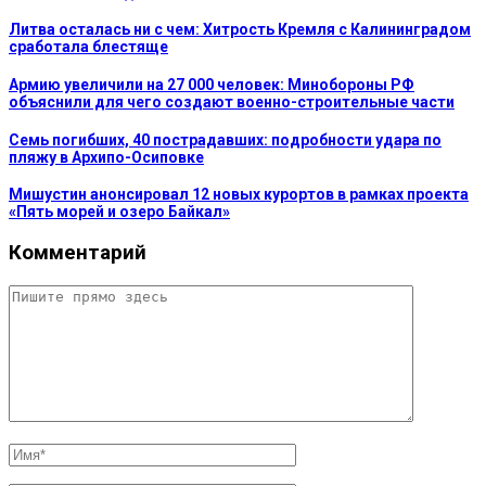
Литва осталась ни с чем: Хитрость Кремля с Калининградом
сработала блестяще
Армию увеличили на 27 000 человек: Минобороны РФ
объяснили для чего создают военно-строительные части
Семь погибших, 40 пострадавших: подробности удара по
пляжу в Архипо-Осиповке
Мишустин анонсировал 12 новых курортов в рамках проекта
«Пять морей и озеро Байкал»
Комментарий