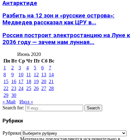
Антарктиде
Разбить на 12 зон и «русские острова»:
Медведев рассказал как ЦРУ в...
Россия построит электростанцию на Луне к
2036 году — зачем нам лунная...
Июнь 2020
Пн
Вт
Ср
Чт
Пт
Сб
Вс
1
2
3
4
5
6
7
8
9
10
11
12
13
14
15
16
17
18
19
20
21
22
23
24
25
26
27
28
29
30
« Май
Июл »
Search for:
Search
Рубрики
Рубрики
Материалы предоставляются исключительно в