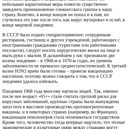
небольшие карантинные меры помогли существенно
замедлить проникновение гонконгского гриппа в нашу
страну. Конечно, в конце концов он попал и к нам, но
случилось это уже после того, как вирус мутировал и ослаб, в
конце мировой пандемии.
В СССР было издано спецраспоряжение: сотрудникам
ресторанов, гостиниц и других учреждений, работающих с
иностранными гражданами (туристами или работниками
посольств), следует носить хирургические маски на лице и
мыть руки с мылом. В дальнейшем у нас признавали две
волны эпидемии – в 1968-м и 1070-м годах, но уровень
заболеваемости не превысил среднестатистический. К третьей
волне H3N2 врачи были готовы – провели вакцинацию
населения, поэтому можно говорить о том, что в СССР
эпидемии удалось избежать.
Пандемия 1968 года многому научила людей. Так, именно
после нее возраст «65+» стали считать группой риска для
вирусных заболеваний, крупные страны были вынуждены
запустить в массовое производство противогриппозные
вакцины, и в некоторых странах (например, во Франции),
вакцинация пенсионеров стала оплачиваться государством.
Кроме того, человечество тогда впервые ощутило, что тесные
экономические и культурные связи между странами могут