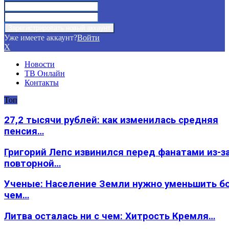
Уже имеете аккаунт?
Войти
X
Новости
ТВ Онлайн
Контакты
Топ
27,2 тысячи рублей: как изменилась средняя
пенсия…
Григорий Лепс извинился перед фанатами из-з
повторной…
Ученые: Население Земли нужно уменьшить б
чем…
Литва осталась ни с чем: Хитрость Кремля…