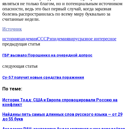
являться не только благом, но и потенциальным источником
опасности, ведь это был первый случай, когда заразная
болезнь распространилась по всему миру буквально за
считанные недели.
Источник
история
пандемия
СССР
эпидемия
вирус
разное интересное
предыдущая статья
ГБР вызвало Порошенко на очередной допрос
следующая статья
Су-57 получит новые средства поражения
По теме:
Историк Тодд: США и Европа спровоцировали Россию на
конфликт
Найдены пять самых длинных слов русского языка — от 29
до 55 букв