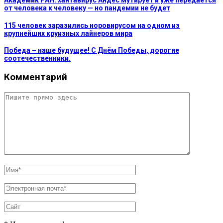
Академик РАН: хантавирус Андес мутирует и уже передаётся
от человека к человеку — но пандемии не будет
115 человек заразились норовирусом на одном из
крупнейших круизных лайнеров мира
Победа – наше будущее! С Днём Победы, дорогие
соотечественники.
Комментарий