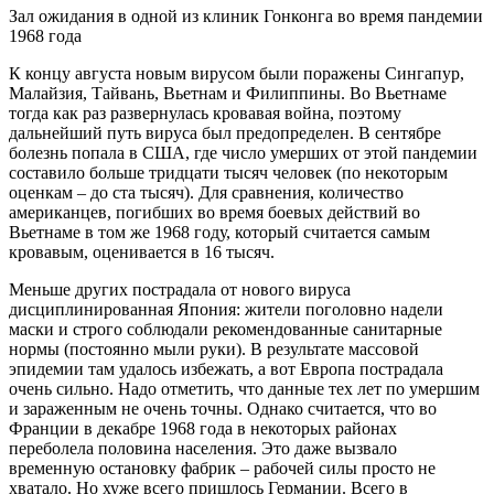
Зал ожидания в одной из клиник Гонконга во время пандемии
1968 года
К концу августа новым вирусом были поражены Сингапур,
Малайзия, Тайвань, Вьетнам и Филиппины. Во Вьетнаме
тогда как раз развернулась кровавая война, поэтому
дальнейший путь вируса был предопределен. В сентябре
болезнь попала в США, где число умерших от этой пандемии
составило больше тридцати тысяч человек (по некоторым
оценкам – до ста тысяч). Для сравнения, количество
американцев, погибших во время боевых действий во
Вьетнаме в том же 1968 году, который считается самым
кровавым, оценивается в 16 тысяч.
Меньше других пострадала от нового вируса
дисциплинированная Япония: жители поголовно надели
маски и строго соблюдали рекомендованные санитарные
нормы (постоянно мыли руки). В результате массовой
эпидемии там удалось избежать, а вот Европа пострадала
очень сильно. Надо отметить, что данные тех лет по умершим
и зараженным не очень точны. Однако считается, что во
Франции в декабре 1968 года в некоторых районах
переболела половина населения. Это даже вызвало
временную остановку фабрик – рабочей силы просто не
хватало. Но хуже всего пришлось Германии. Всего в