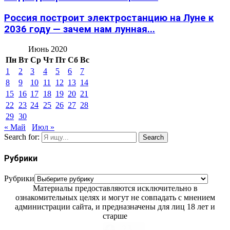
Россия построит электростанцию на Луне к
2036 году — зачем нам лунная...
Июнь 2020
Пн
Вт
Ср
Чт
Пт
Сб
Вс
1
2
3
4
5
6
7
8
9
10
11
12
13
14
15
16
17
18
19
20
21
22
23
24
25
26
27
28
29
30
« Май
Июл »
Search for:
Search
Рубрики
Рубрики
Материалы предоставляются исключительно в
ознакомительных целях и могут не совпадать с мнением
администрации сайта, и предназначены для лиц 18 лет и
старше