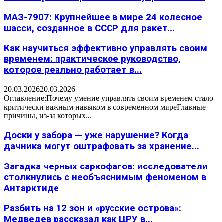
МАЗ-7907: Крупнейшее в мире 24 колесное
шасси, созданное в СССР для ракет...
Как научиться эффективно управлять своим
временем: практическое руководство,
которое реально работает в...
20.03.2026
20.03.2026
Оглавление:Почему умение управлять своим временем стало
критически важным навыком в современном миреГлавные
причины, из-за которых...
Доски у забора — уже нарушение? Когда
дачника могут оштрафовать за хранение...
Загадка черных саркофагов: исследователи
столкнулись с необъяснимым феноменом в
Антарктиде
Разбить на 12 зон и «русские острова»:
Медведев рассказал как ЦРУ в...