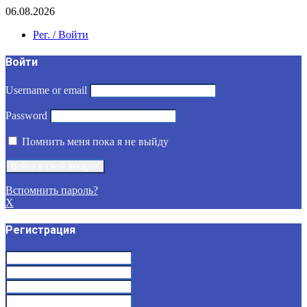
06.08.2026
Рег. / Войти
Войти
Username or email
Password
Помнить меня пока я не выйду
Вспомнить пароль?
X
Регистрация