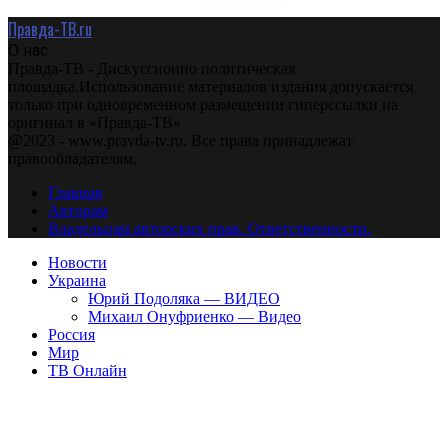
Правда-ТВ.ru
О нас
Правда-ТВ - Дискуссионно политическая
площадка.Использование материалов издания допускается
только при одновременном размещении гиперссылки на
оригинал в «Правда-ТВ»
@2023 - www.pravda-tv.ru. Все права принадлежат
правообладателям.
Главная
Авторам
Владельцам авторских прав. Ответственности.
Новости
Украина
Юрий Подоляка — ВИДЕО
Михаил Онуфриенко — Видео
Россия
Мир
ТВ Онлайн