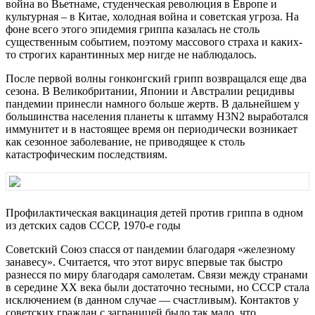
война во Вьетнаме, студенческая революция в Европе и
культурная – в Китае, холодная война и советская угроза. На
фоне всего этого эпидемия гриппа казалась не столь
существенным событием, поэтому массового страха и каких-
то строгих карантинных мер нигде не наблюдалось.
После первой волны гонконгский грипп возвращался еще два
сезона. В Великобритании, Японии и Австралии рецидивы
пандемии принесли намного больше жертв. В дальнейшем у
большинства населения планеты к штамму H3N2 выработался
иммунитет и в настоящее время он периодически возникает
как сезонное заболевание, не приводящее к столь
катастрофическим последствиям.
Профилактическая вакцинация детей против гриппа в одном
из детских садов СССР, 1970-е годы
Советский Союз спасся от пандемии благодаря «железному
занавесу». Считается, что этот вирус впервые так быстро
разнесся по миру благодаря самолетам. Связи между странами
в середине XX века были достаточно тесными, но СССР стала
исключением (в данном случае — счастливым). Контактов у
советских граждан с заграницей было так мало, что