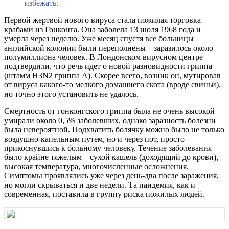
избежать.
Первой жертвой нового вируса стала пожилая торговка
крабами из Гонконга. Она заболела 13 июля 1968 года и
умерла через неделю. Уже месяц спустя все больницы
английской колонии были переполнены – заразилось около
полумиллиона человек. В Лондонском вирусном центре
подтвердили, что речь идет о новой разновидности гриппа
(штамм H3N2 гриппа A). Скорее всего, возник он, мутировав
от вируса какого-то мелкого домашнего скота (вроде свиньи),
но точно этого установить не удалось.
Смертность от гонконгского гриппа была не очень высокой –
умирали около 0,5% заболевших, однако заразность болезни
была невероятной. Подхватить болячку можно было не только
воздушно-капельным путем, но и через пот, просто
прикоснувшись к больному человеку. Течение заболевания
было крайне тяжелым – сухой кашель (доходящий до крови),
высокая температура, многочисленные осложнения.
Симптомы проявлялись уже через день-два после заражения,
но могли скрываться и две недели. Та пандемия, как и
современная, поставила в группу риска пожилых людей.