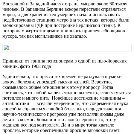
Восточной и Западной частях страны умерло около 60 тысяч
человек. В Западном Берлине вскоре перестали справляться
морги, и для хранения тел умерших начали использовать
недействующих станциях метро (на тех ветках, которые были
заблокированы ГДР при постройке Берлинской стены). К
похоронам жертв эпидемии пришлось привлечь сборщиков
мусора, так как могильщиков не хватало.
Прививки от гриппа пенсионерам в одной из нью-йоркских
клиник, фото 1968 года
Удивительно, что пресса тех времен не раздувала шумихи
вокруг болезни, уносящей тысячи жизней. Вероятно,
сказывалось общее отношение к этому вопросу. Тогда
считалось, что любой кашель можно вылечить, если укутаться
потеплее и много пить. Новейшее достижение медицины –
антибиотики — вселяли уверенность, что современная наука
способна справиться с любой болезнью, ведь достижения
научно-технического прогресса уже позволяли людям даже
летать в космос. Большинство людей верили в то, что у
медиков все под контролем. Да и в мире тогда хватало
проблем, которые обеспечивали броские заголовки газет: