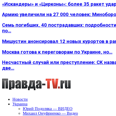
«Искандеры» и «Цирконы»: более 35 ракет уда
Армию увеличили на 27 000 человек: Минобор
Семь погибших, 40 пострадавших: подробности
по…
Мишустин анонсировал 12 новых курортов в р
Москва готова к переговорам по Украине, но…
Несчастный случай или преступление: СК назв
две…
Новости
Украина
Юрий Подоляка — ВИДЕО
Михаил Онуфриенко — Видео