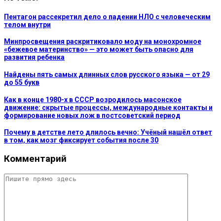
Пентагон рассекретил дело о падении НЛО с человеческим
телом внутри
Минпросвещения раскритиковало моду на монохромное
«бежевое материнство» — это может быть опасно для
развития ребенка
Найдены пять самых длинных слов русского языка — от 29
до 55 букв
Как в конце 1980-х в СССР возродилось масонское
движение: скрытые процессы, международные контакты и
формирование новых лож в постсоветский период
Почему в детстве лето длилось вечно: Учёный нашёл ответ
в том, как мозг фиксирует события после 30
Комментарий