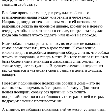
защищая свой статус.
В собаке просыпается лидер в результате обычного
взаимонепонимания между животным и человеком.
Например, когда хозяева слишком много ей позволяют:
разрешают лежать на любимом диване, кормят ее в первую
очередь, чтобы «не клянчила со стола», не тревожат ее, даже
когда она мешает что-то сделать, или лежит на проходе.
Если собака начала рычать на вас, но все еще не нападает –
самое время показать, кто в доме хозяин. К сожалению,
многие видят в подобном поведении обиду, считая, что собака
что-то не получила, и теперь мстит. В итоге хозяева пытаются
быть более внимательными и ласковыми с питомцем, что
только ухудшает ситуацию. В лучшем случае он перестанет
вас слушаться и установит свои правила в доме, в худшем,
нападет.
Поэтому, подчиненное положение собаки в доме – это не
жестокость, а нормальный социальный статус. Для этого
нельзя поощрять собаку без причины, исключить
попрошайничество и назойливость, не играть с ней в игры,
подразумевающие противостояние.
А главное, не забывать показывать ей ее место, устанавливая