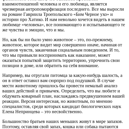
взаимоотношений человека и его любимца, является
чрезмерная антропоморфизация последнего. Все мы выросли
на романе Гавриила Троепольского «Бим Черное ухо» и
истории про Хатико. И нам невольно хочется видеть в нашем
любимце «человека», все понимающего и испытывающего те
же чувства и эмоции, что и мы.
Но, как бы ни было умно животное – это, по-прежнему,
животное, которое видит мир совершенно иначе, начиная от
органов чувств, заканчивая социальным поведением. И то,
что мы привыкли воспринимать как наказание, может
оказаться попыткой защитить территорию, упрочнить свои
позиции в доме, или обратить на себя внимание.
Например, вы отругали питомца за какую-нибудь шалость, а
он в ответ оставил вам сюрприз под подушкой. В случае
мести животному пришлось бы провести немалый анализ
ваших действий и привычек. Определить, что вы любите и
обдумать коварный план, наслаждаясь предвкушением вашей
реакции. Версия интересная, но животным, по мнению
специалистов, среди которых кандидат биологических наук
Елена Непринцева – это несвойственно.
Большинство братьев наших меньших живут в мире запахов.
Поэтому, оставляя свой запах, кошка или собака пытаются