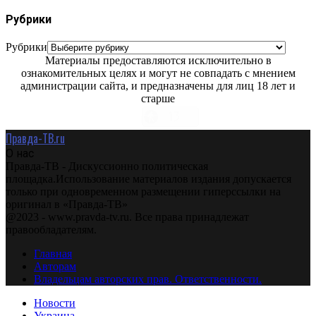
Рубрики
Рубрики
Материалы предоставляются исключительно в
ознакомительных целях и могут не совпадать с мнением
администрации сайта, и предназначены для лиц 18 лет и
старше
Правда-ТВ.ru
О нас
Правда-ТВ - Дискуссионно политическая
площадка.Использование материалов издания допускается
только при одновременном размещении гиперссылки на
оригинал в «Правда-ТВ»
@2023 - www.pravda-tv.ru. Все права принадлежат
правообладателям.
Главная
Авторам
Владельцам авторских прав. Ответственности.
Новости
Украина