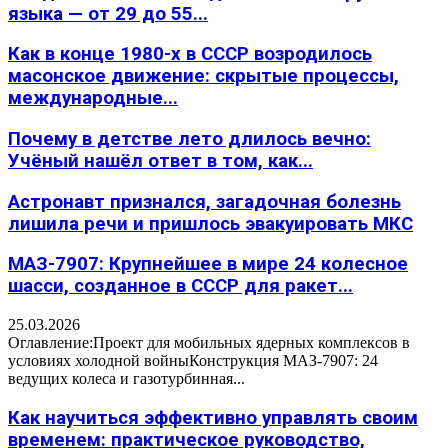
языка — от 29 до 55...
Как в конце 1980-х в СССР возродилось
масонское движение: скрытые процессы,
международные...
Почему в детстве лето длилось вечно:
Учёный нашёл ответ в том, как...
Астронавт признался, загадочная болезнь
лишила речи и пришлось эвакуировать МКС
МАЗ-7907: Крупнейшее в мире 24 колесное
шасси, созданное в СССР для ракет...
25.03.2026
Оглавление:Проект для мобильных ядерных комплексов в
условиях холодной войныКонструкция МАЗ-7907: 24
ведущих колеса и газотурбинная...
Как научиться эффективно управлять своим
временем: практическое руководство,