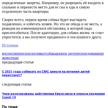
определенные запреты. Например, не разрешать ей входить в
спальню и перенести место для ее сна и еды в самую
отдаленную часть квартиры.
Скорее всего, первое время собака будет выглядеть
подавленно, и избегать хозяев. Но это не обида и не месть, а
реакция на изменившуюся обстановку, к которой надо
приспособиться. После адаптации, для собаки жизнь «в стае»
упростится, а вы получите преданного и послушного друга.
Источник
воспитание
психология
кот
собака
разное интересное
домашние
животные
предыдущая статья
С 2021 года собирать по СМС деньги на лечения детей
перестанут?
следующая статья
Чехи разочарованы действиями Евросоюза в период пандемии
Covid-19
По теме: