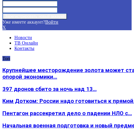
Уже имеете аккаунт?
Войти
X
Новости
ТВ Онлайн
Контакты
Топ
Крупнейшее месторождение золота может ст
опорой экономики…
397 дронов сбито за ночь над 13…
Ким Дотком: России надо готовиться к прямо
Пентагон рассекретил дело о падении НЛО с…
Начальная военная подготовка и новый предм