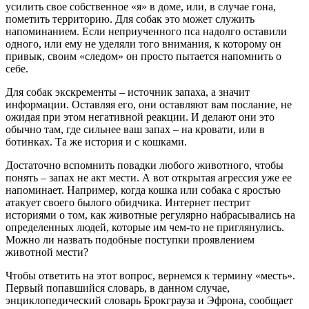
усилить свое собственное «я» в доме, или, в случае гона,
пометить территорию. Для собак это может служить
напоминанием. Если неприученного пса надолго оставили
одного, или ему не уделяли того внимания, к которому он
привык, своим «следом» он просто пытается напомнить о
себе.
Для собак экскременты – источник запаха, а значит
информации. Оставляя его, они оставляют вам послание, не
ожидая при этом негативной реакции. И делают они это
обычно там, где сильнее ваш запах – на кровати, или в
ботинках. Та же история и с кошками.
Достаточно вспомнить повадки любого животного, чтобы
понять – запах не акт мести. А вот открытая агрессия уже ее
напоминает. Например, когда кошка или собака с яростью
атакует своего былого обидчика. Интернет пестрит
историями о том, как животные регулярно набрасывались на
определенных людей, которые им чем-то не приглянулись.
Можно ли назвать подобные поступки проявлением
животной мести?
Чтобы ответить на этот вопрос, вернемся к термину «месть».
Первый попавшийся словарь, в данном случае,
энциклопедический словарь Брокграуза и Эфрона, сообщает