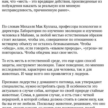
нам, что «месть – это вредящие действия, произведенные из
побуждения наказать за реальную или мнимую
несправедливость, причиненную ранее».
По словам Михаэля Мак Куллаха, профессора психологии и
директора Лаборатории по изучению эволюции и изучению
человека в Майами, за любой местью естественным образом
стоит желание, чтобы зло, совершенное по отношению к
мстящему объекту не осталось безнаказанным. Чтобы
«обида», или, если говорить «языком природы», «угроза» не
повторилась. Чтобы обидчик знал свое место.
То есть месть в естественной среде, это еще один способ
защиты, инструмент эволюции. Такое поведение, по мнению
исследователя, характерно как для человека, так и для
животных. И чаще всего оно проявляется у лидеров.
Признаки лидерства у домашнего питомца, как утверждают
специалисты, нужно истреблять сразу. В особенности это
актуально в случае собак, которые по своей природе стайные
животные. Семья, в данном случае, и есть стая с четкой
иерархией, в которой собака должна стоять в самом низу, как
бы вы ее не любили. Поскольку животное, решившее, что оно
лидер, может напасть на хозяев или посторонних людей,