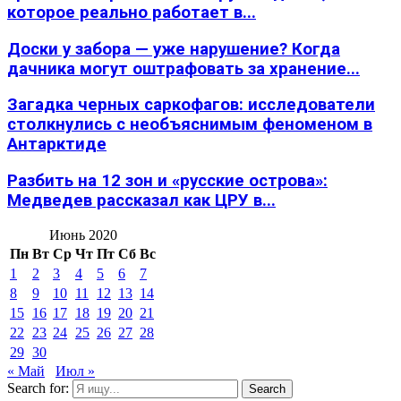
которое реально работает в...
Доски у забора — уже нарушение? Когда
дачника могут оштрафовать за хранение...
Загадка черных саркофагов: исследователи
столкнулись с необъяснимым феноменом в
Антарктиде
Разбить на 12 зон и «русские острова»:
Медведев рассказал как ЦРУ в...
Июнь 2020
Пн
Вт
Ср
Чт
Пт
Сб
Вс
1
2
3
4
5
6
7
8
9
10
11
12
13
14
15
16
17
18
19
20
21
22
23
24
25
26
27
28
29
30
« Май
Июл »
Search for:
Search