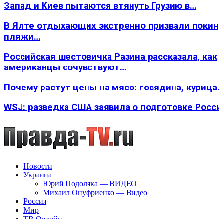
Запад и Киев пытаются втянуть Грузию в…
В Ялте отдыхающих экстренно призвали покин
пляжи…
Российская шестовичка Разина рассказала, как
американцы сочувствуют…
Почему растут цены на мясо: говядина, курица
WSJ: разведка США заявила о подготовке Росс
Новости
Украина
Юрий Подоляка — ВИДЕО
Михаил Онуфриенко — Видео
Россия
Мир
ТВ Онлайн