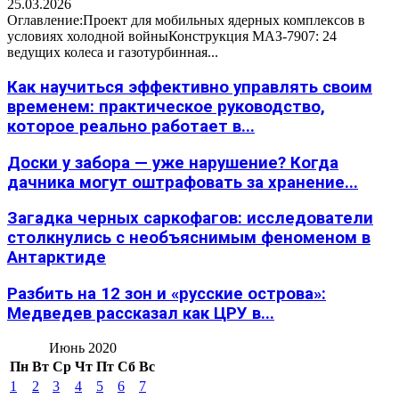
25.03.2026
Оглавление:Проект для мобильных ядерных комплексов в
условиях холодной войныКонструкция МАЗ-7907: 24
ведущих колеса и газотурбинная...
Как научиться эффективно управлять своим
временем: практическое руководство,
которое реально работает в...
Доски у забора — уже нарушение? Когда
дачника могут оштрафовать за хранение...
Загадка черных саркофагов: исследователи
столкнулись с необъяснимым феноменом в
Антарктиде
Разбить на 12 зон и «русские острова»:
Медведев рассказал как ЦРУ в...
Июнь 2020
Пн
Вт
Ср
Чт
Пт
Сб
Вс
1
2
3
4
5
6
7