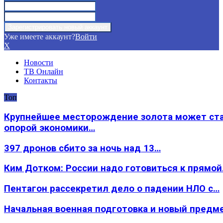
Уже имеете аккаунт?
Войти
X
Новости
ТВ Онлайн
Контакты
Топ
Крупнейшее месторождение золота может ст
опорой экономики…
397 дронов сбито за ночь над 13…
Ким Дотком: России надо готовиться к прямо
Пентагон рассекретил дело о падении НЛО с…
Начальная военная подготовка и новый предм