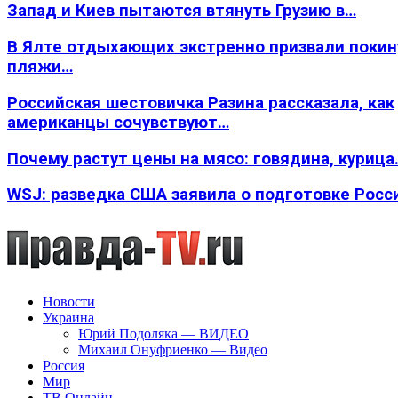
Запад и Киев пытаются втянуть Грузию в…
В Ялте отдыхающих экстренно призвали покин
пляжи…
Российская шестовичка Разина рассказала, как
американцы сочувствуют…
Почему растут цены на мясо: говядина, курица
WSJ: разведка США заявила о подготовке Росс
Новости
Украина
Юрий Подоляка — ВИДЕО
Михаил Онуфриенко — Видео
Россия
Мир
ТВ Онлайн