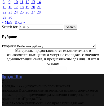
8
9
10
11
12
13
14
15
16
17
18
19
20
21
22
23
24
25
26
27
28
29
30
« Май
Июл »
Search for:
Search
Рубрики
Рубрики
Материалы предоставляются исключительно в
ознакомительных целях и могут не совпадать с мнением
администрации сайта, и предназначены для лиц 18 лет и
старше
Правда-ТВ.ru
О нас
Правда-ТВ - Дискуссионно политическая
площадка.Использование материалов издания допускается
только при одновременном размещении гиперссылки на
оригинал в «Правда-ТВ»
@2023 - www.pravda-tv.ru. Все права принадлежат