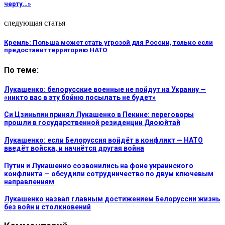
черту…»
следующая статья
Кремль: Польша может стать угрозой для России, только если
предоставит территорию НАТО
По теме:
Лукашенко: белорусские военные не пойдут на Украину —
«никто вас в эту бойню посылать не будет»
Си Цзиньпин принял Лукашенко в Пекине: переговоры
прошли в государственной резиденции Дяоюйтай
Лукашенко: если Белоруссия войдёт в конфликт — НАТО
введёт войска, и начнётся другая война
Путин и Лукашенко созвонились на фоне украинского
конфликта — обсудили сотрудничество по двум ключевым
направлениям
Лукашенко назвал главным достижением Белоруссии жизнь
без войн и столкновений