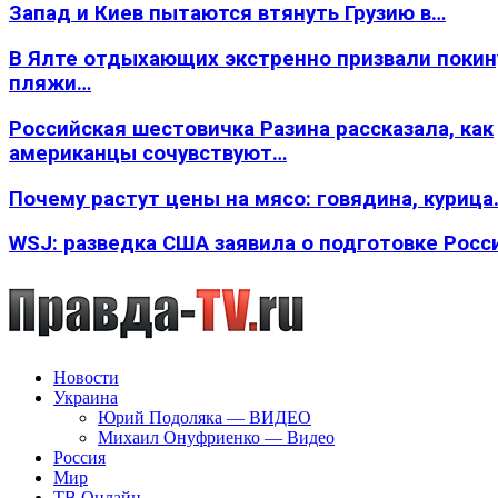
Запад и Киев пытаются втянуть Грузию в…
В Ялте отдыхающих экстренно призвали покин
пляжи…
Российская шестовичка Разина рассказала, как
американцы сочувствуют…
Почему растут цены на мясо: говядина, курица
WSJ: разведка США заявила о подготовке Росс
Новости
Украина
Юрий Подоляка — ВИДЕО
Михаил Онуфриенко — Видео
Россия
Мир
ТВ Онлайн