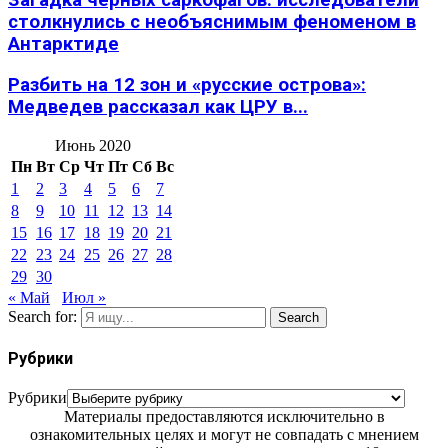
Загадка черных саркофагов: исследователи
столкнулись с необъяснимым феноменом в
Антарктиде
Разбить на 12 зон и «русские острова»:
Медведев рассказал как ЦРУ в...
Июнь 2020
Пн
Вт
Ср
Чт
Пт
Сб
Вс
1
2
3
4
5
6
7
8
9
10
11
12
13
14
15
16
17
18
19
20
21
22
23
24
25
26
27
28
29
30
« Май
Июл »
Search for:
Search
Рубрики
Рубрики
Материалы предоставляются исключительно в
ознакомительных целях и могут не совпадать с мнением