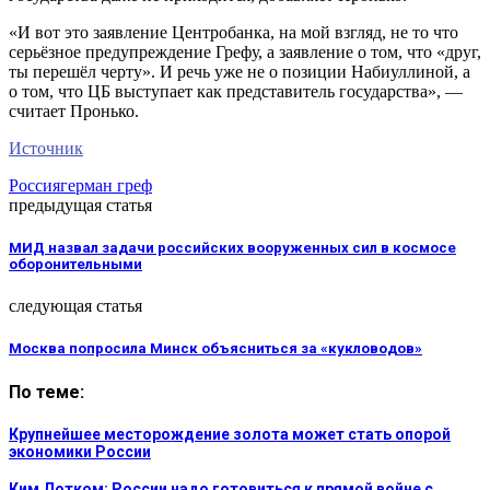
«И вот это заявление Центробанка, на мой взгляд, не то что
серьёзное предупреждение Грефу, а заявление о том, что «друг,
ты перешёл черту». И речь уже не о позиции Набиуллиной, а
о том, что ЦБ выступает как представитель государства», —
считает Пронько.
Источник
Россия
герман греф
предыдущая статья
МИД назвал задачи российских вооруженных сил в космосе
оборонительными
следующая статья
Москва попросила Минск объясниться за «кукловодов»
По теме:
Крупнейшее месторождение золота может стать опорой
экономики России
Ким Дотком: России надо готовиться к прямой войне с