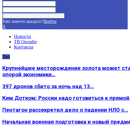
Уже имеете аккаунт?
Войти
X
Новости
ТВ Онлайн
Контакты
Топ
Крупнейшее месторождение золота может ст
опорой экономики…
397 дронов сбито за ночь над 13…
Ким Дотком: России надо готовиться к прямо
Пентагон рассекретил дело о падении НЛО с…
Начальная военная подготовка и новый предм