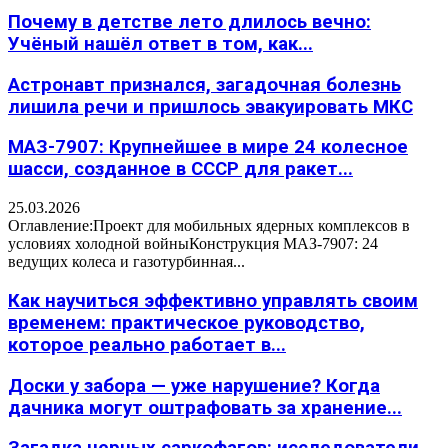
Почему в детстве лето длилось вечно:
Учёный нашёл ответ в том, как...
Астронавт признался, загадочная болезнь
лишила речи и пришлось эвакуировать МКС
МАЗ-7907: Крупнейшее в мире 24 колесное
шасси, созданное в СССР для ракет...
25.03.2026
Оглавление:Проект для мобильных ядерных комплексов в
условиях холодной войныКонструкция МАЗ-7907: 24
ведущих колеса и газотурбинная...
Как научиться эффективно управлять своим
временем: практическое руководство,
которое реально работает в...
Доски у забора — уже нарушение? Когда
дачника могут оштрафовать за хранение...