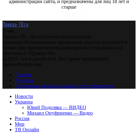
администрации сайта, и предназначены для лиц 18 лет и
старше
Правда-ТВ.ru
О нас
Правда-ТВ - Дискуссионно политическая
площадка.Использование материалов издания допускается
только при одновременном размещении гиперссылки на
оригинал в «Правда-ТВ»
@2023 - www.pravda-tv.ru. Все права принадлежат
правообладателям.
Главная
Авторам
Владельцам авторских прав. Ответственности.
Новости
Украина
Юрий Подоляка — ВИДЕО
Михаил Онуфриенко — Видео
Россия
Мир
ТВ Онлайн