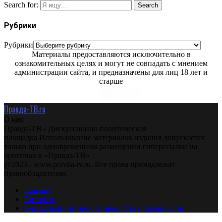
Search for:
Search
Рубрики
Рубрики
Материалы предоставляются исключительно в
ознакомительных целях и могут не совпадать с мнением
администрации сайта, и предназначены для лиц 18 лет и
старше
Правда-ТВ.ru
О нас
Правда-ТВ - Дискуссионно политическая
площадка.Использование материалов издания допускается
только при одновременном размещении гиперссылки на
оригинал в «Правда-ТВ»
@2023 - www.pravda-tv.ru. Все права принадлежат
правообладателям.
Главная
Авторам
Владельцам авторских прав. Ответственности.