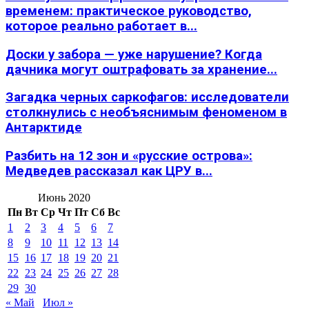
временем: практическое руководство,
которое реально работает в...
Доски у забора — уже нарушение? Когда
дачника могут оштрафовать за хранение...
Загадка черных саркофагов: исследователи
столкнулись с необъяснимым феноменом в
Антарктиде
Разбить на 12 зон и «русские острова»:
Медведев рассказал как ЦРУ в...
Июнь 2020
Пн
Вт
Ср
Чт
Пт
Сб
Вс
1
2
3
4
5
6
7
8
9
10
11
12
13
14
15
16
17
18
19
20
21
22
23
24
25
26
27
28
29
30
« Май
Июл »