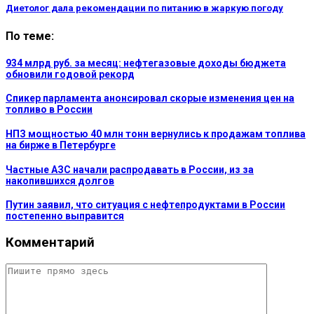
Диетолог дала рекомендации по питанию в жаркую погоду
По теме:
934 млрд руб. за месяц: нефтегазовые доходы бюджета
обновили годовой рекорд
Спикер парламента анонсировал скорые изменения цен на
топливо в России
НПЗ мощностью 40 млн тонн вернулись к продажам топлива
на бирже в Петербурге
Частные АЗС начали распродавать в России, из за
накопившихся долгов
Путин заявил, что ситуация с нефтепродуктами в России
постепенно выправится
Комментарий