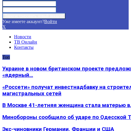
Уже имеете аккаунт?
Войти
X
Новости
ТВ Онлайн
Контакты
Топ
Украине в новом британском проекте предлож
«ядерный…
«Россети» получат инвестнадбавку на строите
магистральных сетей
В Москве 41-летняя женщина стала матерью в
Минобороны сообщило об ударе по Одесской 
Экс-чиновники Германии, Франции и США