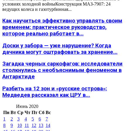
условиях холодной войныКонструкция МАЗ-7907: 24
ведущих колеса и газотурбинная...
Как научиться эффективно управлять своим
временем: практическое руководство,
которое реально работает в...
Доски у забора — уже нарушение? Когда
дачника могут оштрафовать за хранение...
Загадка черных саркофагов: исследователи
столкнулись с необъяснимым феноменом в
Антарктиде
Разбить на 12 зон и «русские острова»:
Медведев рассказал как ЦРУ в...
Июнь 2020
Пн
Вт
Ср
Чт
Пт
Сб
Вс
1
2
3
4
5
6
7
8
9
10
11
12
13
14