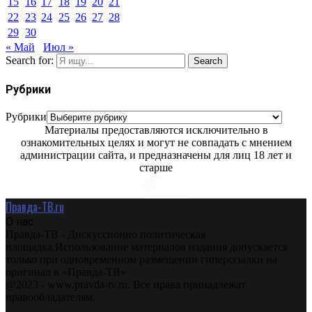
15
16
17
18
19
20
21
22
23
24
25
26
27
28
29
30
« Май
Июл »
Search for:
Search
Рубрики
Рубрики
Материалы предоставляются исключительно в
ознакомительных целях и могут не совпадать с мнением
администрации сайта, и предназначены для лиц 18 лет и
старше
Правда-ТВ.ru
О нас
Правда-ТВ - Дискуссионно политическая
площадка.Использование материалов издания допускается
только при одновременном размещении гиперссылки на
оригинал в «Правда-ТВ»
@2023 - www.pravda-tv.ru. Все права принадлежат
правообладателям.