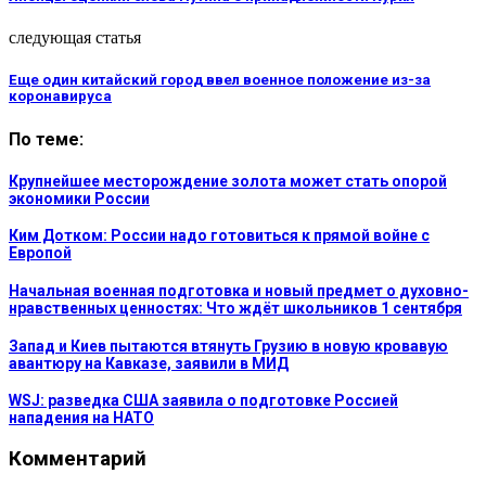
следующая статья
Еще один китайский город ввел военное положение из-за
коронавируса
По теме:
Крупнейшее месторождение золота может стать опорой
экономики России
Ким Дотком: России надо готовиться к прямой войне с
Европой
Начальная военная подготовка и новый предмет о духовно-
нравственных ценностях: Что ждёт школьников 1 сентября
Запад и Киев пытаются втянуть Грузию в новую кровавую
авантюру на Кавказе, заявили в МИД
WSJ: разведка США заявила о подготовке Россией
нападения на НАТО
Комментарий