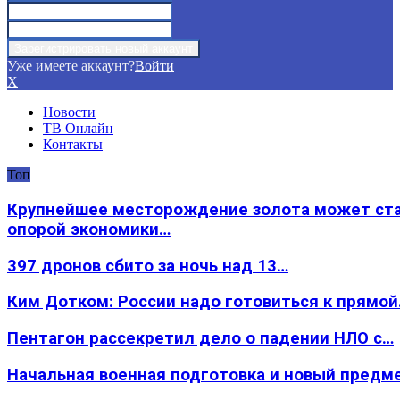
Уже имеете аккаунт?
Войти
X
Новости
ТВ Онлайн
Контакты
Топ
Крупнейшее месторождение золота может ст
опорой экономики…
397 дронов сбито за ночь над 13…
Ким Дотком: России надо готовиться к прямо
Пентагон рассекретил дело о падении НЛО с…
Начальная военная подготовка и новый предм