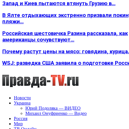
Запад и Киев пытаются втянуть Грузию в…
В Ялте отдыхающих экстренно призвали покин
пляжи…
Российская шестовичка Разина рассказала, как
американцы сочувствуют…
Почему растут цены на мясо: говядина, курица
WSJ: разведка США заявила о подготовке Росс
Новости
Украина
Юрий Подоляка — ВИДЕО
Михаил Онуфриенко — Видео
Россия
Мир
ТВ Онлайн