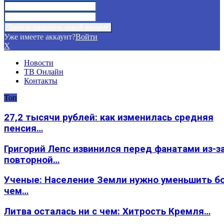
Уже имеете аккаунт?
Войти
X
Новости
ТВ Онлайн
Контакты
Топ
27,2 тысячи рублей: как изменилась средняя
пенсия…
Григорий Лепс извинился перед фанатами из-з
повторной…
Ученые: Население Земли нужно уменьшить б
чем…
Литва осталась ни с чем: Хитрость Кремля…