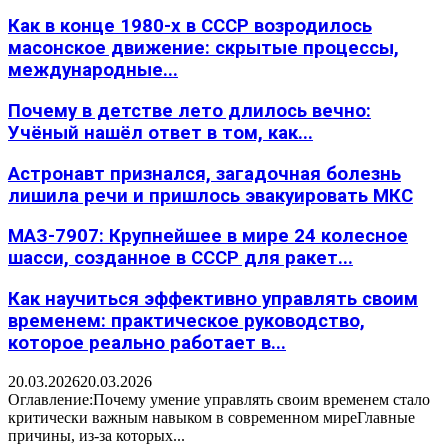
Как в конце 1980-х в СССР возродилось
масонское движение: скрытые процессы,
международные...
Почему в детстве лето длилось вечно:
Учёный нашёл ответ в том, как...
Астронавт признался, загадочная болезнь
лишила речи и пришлось эвакуировать МКС
МАЗ-7907: Крупнейшее в мире 24 колесное
шасси, созданное в СССР для ракет...
Как научиться эффективно управлять своим
временем: практическое руководство,
которое реально работает в...
20.03.2026
20.03.2026
Оглавление:Почему умение управлять своим временем стало
критически важным навыком в современном миреГлавные
причины, из-за которых...