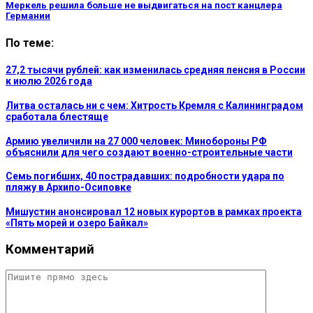
Меркель решила больше не выдвигаться на пост канцлера
Германии
По теме:
27,2 тысячи рублей: как изменилась средняя пенсия в России
к июлю 2026 года
Литва осталась ни с чем: Хитрость Кремля с Калининградом
сработала блестяще
Армию увеличили на 27 000 человек: Минобороны РФ
объяснили для чего создают военно-строительные части
Семь погибших, 40 пострадавших: подробности удара по
пляжу в Архипо-Осиповке
Мишустин анонсировал 12 новых курортов в рамках проекта
«Пять морей и озеро Байкал»
Комментарий