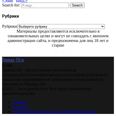
« Май
Июл »
Search for:
Search
Рубрики
Рубрики
Материалы предоставляются исключительно в
ознакомительных целях и могут не совпадать с мнением
администрации сайта, и предназначены для лиц 18 лет и
старше
Правда-ТВ.ru
О нас
Правда-ТВ - Дискуссионно политическая
площадка.Использование материалов издания допускается
только при одновременном размещении гиперссылки на
оригинал в «Правда-ТВ»
@2023 - www.pravda-tv.ru. Все права принадлежат
правообладателям.
Главная
Авторам
Владельцам авторских прав. Ответственности.