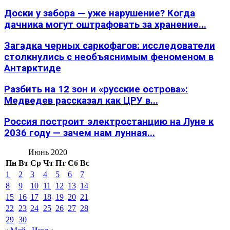
Доски у забора — уже нарушение? Когда
дачника могут оштрафовать за хранение...
Загадка черных саркофагов: исследователи
столкнулись с необъяснимым феноменом в
Антарктиде
Разбить на 12 зон и «русские острова»:
Медведев рассказал как ЦРУ в...
Россия построит электростанцию на Луне к
2036 году — зачем нам лунная...
Июнь 2020
Пн
Вт
Ср
Чт
Пт
Сб
Вс
1
2
3
4
5
6
7
8
9
10
11
12
13
14
15
16
17
18
19
20
21
22
23
24
25
26
27
28
29
30