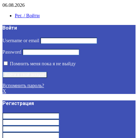
06.08.2026
Рег. / Войти
Войти
Username or email
Password
Помнить меня пока я не выйду
Вспомнить пароль?
X
Регистрация