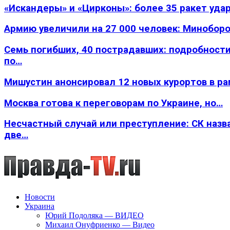
«Искандеры» и «Цирконы»: более 35 ракет уда
Армию увеличили на 27 000 человек: Минобор
Семь погибших, 40 пострадавших: подробности
по…
Мишустин анонсировал 12 новых курортов в р
Москва готова к переговорам по Украине, но…
Несчастный случай или преступление: СК назв
две…
Новости
Украина
Юрий Подоляка — ВИДЕО
Михаил Онуфриенко — Видео