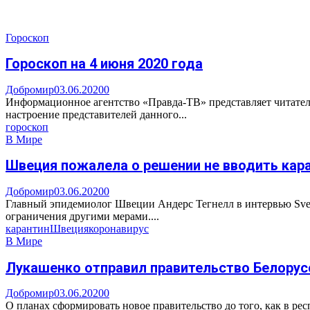
Гороскоп
Гороскоп на 4 июня 2020 года
Добромир
03.06.2020
0
Информационное агентство «Правда-ТВ» представляет читателю 
настроение представителей данного...
гороскоп
В Мире
Швеция пожалела о решении не вводить кара
Добромир
03.06.2020
0
Главный эпидемиолог Швеции Андерс Тегнелл в интервью Sveri
ограничения другими мерами....
карантин
Швеция
коронавирус
В Мире
Лукашенко отправил правительство Белорусс
Добромир
03.06.2020
0
О планах сформировать новое правительство до того, как в ре