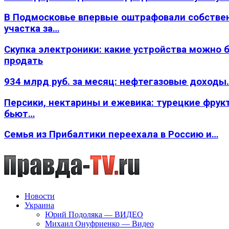
В Подмосковье впервые оштрафовали собстве
участка за…
Скупка электроники: какие устройства можно 
продать
934 млрд руб. за месяц: нефтегазовые доходы
Персики, нектарины и ежевика: турецкие фрук
бьют…
Семья из Прибалтики переехала в Россию и…
Новости
Украина
Юрий Подоляка — ВИДЕО
Михаил Онуфриенко — Видео