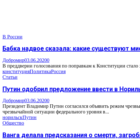
В России
Бабка надвое сказала: какие существуют ми
Добромир
03.06.2020
0
В преддверии голосования по поправкам к Конституции стало х
конституция
Политика
Россия
Статьи
Путин одобрил предложение ввести в Норил
Добромир
03.06.2020
0
Президент Владимир Путин согласился объявить режим чрезвы
чрезвычайной ситуации федерального уровня в...
норильск
Путин
Общество
Ванга делала предсказания о смерти, загро