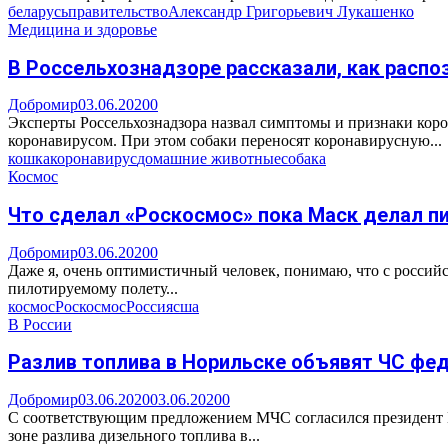
беларусь
правительство
Александр Григорьевич Лукашенко
Медицина и здоровье
В Россельхознадзоре рассказали, как распоз
Добромир
03.06.2020
0
Эксперты Россельхознадзора назвал симптомы и признаки ко
коронавирусом. При этом собаки переносят коронавирусную...
кошка
коронавирус
домашние животные
собака
Космос
Что сделал «Роскосмос» пока Маск делал п
Добромир
03.06.2020
0
Даже я, очень оптимистичный человек, понимаю, что с россий
пилотируемому полету...
космос
Роскосмос
Россия
сша
В России
Разлив топлива в Норильске объявят ЧС фе
Добромир
03.06.2020
03.06.2020
0
С соответствующим предложением МЧС согласился президент 
зоне разлива дизельного топлива в...