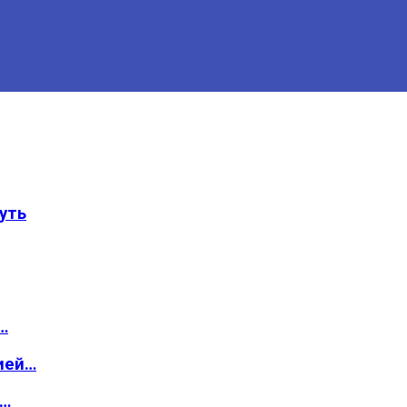
уть
…
ией…
о…