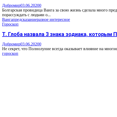
Добромир
03.06.2020
0
Болгарская провидица Ванга за свою жизнь сделала много пре
порассуждать с людьми о...
Ванга
предсказание
разное интересное
Гороскоп
Т. Глоба назвала 3 знака зодиака, которым
Добромир
03.06.2020
0
Не секрет, что Полнолуние всегда оказывает влияние на многи
гороскоп