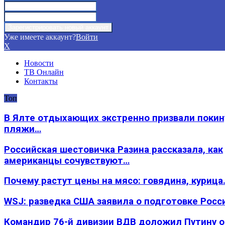
Уже имеете аккаунт?
Войти
X
Новости
ТВ Онлайн
Контакты
Топ
В Ялте отдыхающих экстренно призвали покин
пляжи…
Российская шестовичка Разина рассказала, как
американцы сочувствуют…
Почему растут цены на мясо: говядина, курица
WSJ: разведка США заявила о подготовке Росс
Командир 76-й дивизии ВДВ доложил Путину 