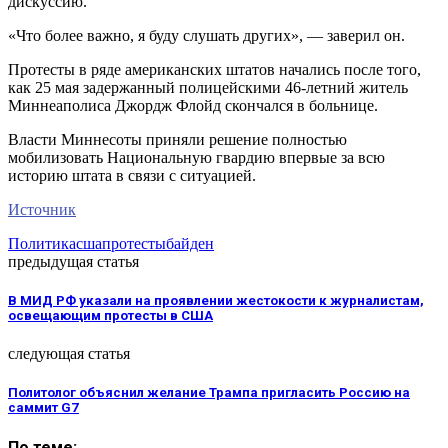
дискуссию.
«Что более важно, я буду слушать других», — заверил он.
Протесты в ряде американских штатов начались после того,
как 25 мая задержанный полицейскими 46-летний житель
Миннеаполиса Джордж Флойд скончался в больнице.
Власти Миннесоты приняли решение полностью
мобилизовать Национальную гвардию впервые за всю
историю штата в связи с ситуацией.
Источник
Политика
сша
протесты
байден
предыдущая статья
В МИД РФ указали на проявлении жестокости к журналистам,
освещающим протесты в США
следующая статья
Политолог объяснил желание Трампа пригласить Россию на
саммит G7
По теме: