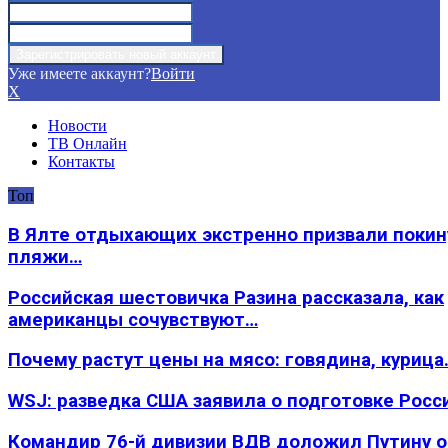
Уже имеете аккаунт?
Войти
X
Новости
ТВ Онлайн
Контакты
Топ
В Ялте отдыхающих экстренно призвали покин
пляжи…
Российская шестовичка Разина рассказала, как
американцы сочувствуют…
Почему растут цены на мясо: говядина, курица
WSJ: разведка США заявила о подготовке Росс
Командир 76-й дивизии ВДВ доложил Путину 