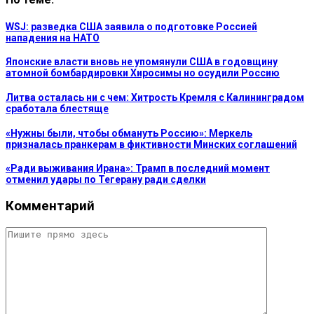
WSJ: разведка США заявила о подготовке Россией
нападения на НАТО
Японские власти вновь не упомянули США в годовщину
атомной бомбардировки Хиросимы но осудили Россию
Литва осталась ни с чем: Хитрость Кремля с Калининградом
сработала блестяще
«Нужны были, чтобы обмануть Россию»: Меркель
призналась пранкерам в фиктивности Минских соглашений
«Ради выживания Ирана»: Трамп в последний момент
отменил удары по Тегерану ради сделки
Комментарий