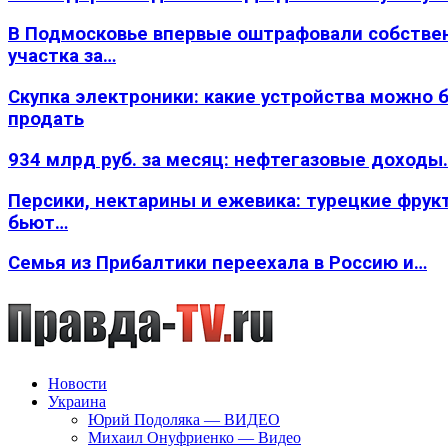
В Подмосковье впервые оштрафовали собстве
участка за…
Скупка электроники: какие устройства можно 
продать
934 млрд руб. за месяц: нефтегазовые доходы
Персики, нектарины и ежевика: турецкие фрук
бьют…
Семья из Прибалтики переехала в Россию и…
Новости
Украина
Юрий Подоляка — ВИДЕО
Михаил Онуфриенко — Видео