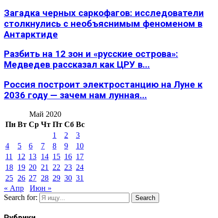
Загадка черных саркофагов: исследователи
столкнулись с необъяснимым феноменом в
Антарктиде
Разбить на 12 зон и «русские острова»:
Медведев рассказал как ЦРУ в...
Россия построит электростанцию на Луне к
2036 году — зачем нам лунная...
Май 2020
Пн
Вт
Ср
Чт
Пт
Сб
Вс
1
2
3
4
5
6
7
8
9
10
11
12
13
14
15
16
17
18
19
20
21
22
23
24
25
26
27
28
29
30
31
« Апр
Июн »
Search for:
Search
Рубрики