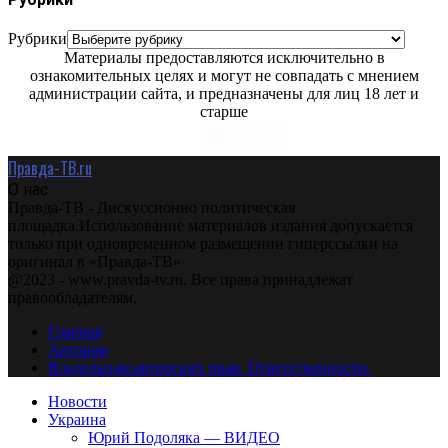
Рубрики
Материалы предоставляются исключительно в
ознакомительных целях и могут не совпадать с мнением
администрации сайта, и предназначены для лиц 18 лет и
старше
Правда-ТВ.ru
О нас
Правда-ТВ - Дискуссионно политическая
площадка.Использование материалов издания допускается
только при одновременном размещении гиперссылки на
оригинал в «Правда-ТВ»
@2023 - www.pravda-tv.ru. Все права принадлежат
правообладателям.
Главная
Авторам
Владельцам авторских прав. Ответственности.
Новости
Украина
Юрий Подоляка — ВИДЕО