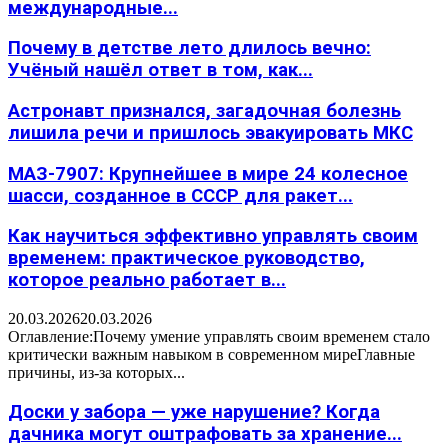
международные...
Почему в детстве лето длилось вечно:
Учёный нашёл ответ в том, как...
Астронавт признался, загадочная болезнь
лишила речи и пришлось эвакуировать МКС
МАЗ-7907: Крупнейшее в мире 24 колесное
шасси, созданное в СССР для ракет...
Как научиться эффективно управлять своим
временем: практическое руководство,
которое реально работает в...
20.03.2026
20.03.2026
Оглавление:Почему умение управлять своим временем стало
критически важным навыком в современном миреГлавные
причины, из-за которых...
Доски у забора — уже нарушение? Когда
дачника могут оштрафовать за хранение...