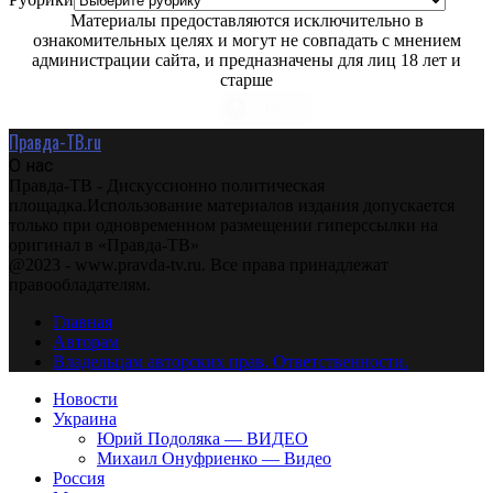
Материалы предоставляются исключительно в
ознакомительных целях и могут не совпадать с мнением
администрации сайта, и предназначены для лиц 18 лет и
старше
Правда-ТВ.ru
О нас
Правда-ТВ - Дискуссионно политическая
площадка.Использование материалов издания допускается
только при одновременном размещении гиперссылки на
оригинал в «Правда-ТВ»
@2023 - www.pravda-tv.ru. Все права принадлежат
правообладателям.
Главная
Авторам
Владельцам авторских прав. Ответственности.
Новости
Украина
Юрий Подоляка — ВИДЕО
Михаил Онуфриенко — Видео
Россия