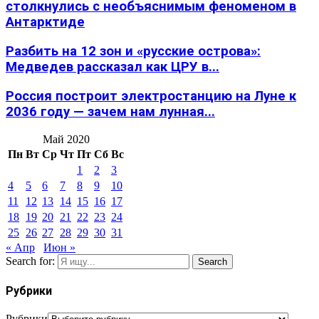
столкнулись с необъяснимым феноменом в
Антарктиде
Разбить на 12 зон и «русские острова»:
Медведев рассказал как ЦРУ в...
Россия построит электростанцию на Луне к
2036 году — зачем нам лунная...
Май 2020
Пн
Вт
Ср
Чт
Пт
Сб
Вс
1
2
3
4
5
6
7
8
9
10
11
12
13
14
15
16
17
18
19
20
21
22
23
24
25
26
27
28
29
30
31
« Апр
Июн »
Search for:
Search
Рубрики
Рубрики