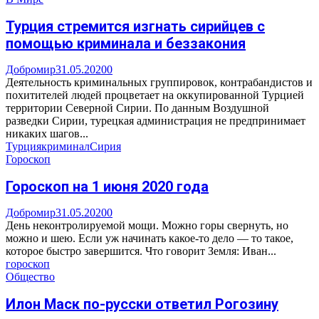
Турция стремится изгнать сирийцев с
помощью криминала и беззакония
Добромир
31.05.2020
0
Деятельность криминальных группировок, контрабандистов и
похитителей людей процветает на оккупированной Турцией
территории Северной Сирии. По данным Воздушной
разведки Сирии, турецкая администрация не предпринимает
никаких шагов...
Турция
криминал
Сирия
Гороскоп
Гороскоп на 1 июня 2020 года
Добромир
31.05.2020
0
День неконтролируемой мощи. Можно горы свернуть, но
можно и шею. Если уж начинать какое-то дело — то такое,
которое быстро завершится. Что говорит Земля: Иван...
гороскоп
Общество
Илон Маск по-русски ответил Рогозину