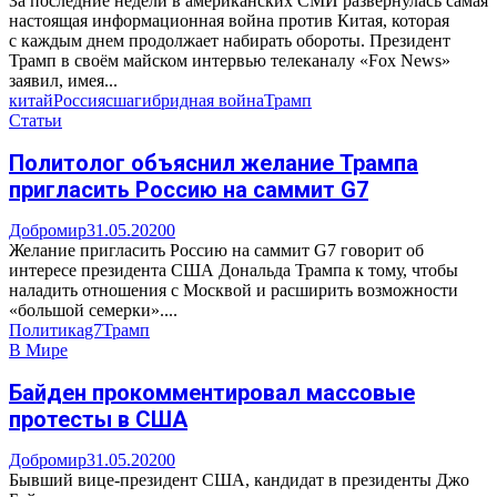
За последние недели в американских СМИ развернулась самая
настоящая информационная война против Китая, которая
с каждым днем продолжает набирать обороты. Президент
Трамп в своём майском интервью телеканалу «Fox News»
заявил, имея...
китай
Россия
сша
гибридная война
Трамп
Статьи
Политолог объяснил желание Трампа
пригласить Россию на саммит G7
Добромир
31.05.2020
0
Желание пригласить Россию на саммит G7 говорит об
интересе президента США Дональда Трампа к тому, чтобы
наладить отношения с Москвой и расширить возможности
«большой семерки»....
Политика
g7
Трамп
В Мире
Байден прокомментировал массовые
протесты в США
Добромир
31.05.2020
0
Бывший вице-президент США, кандидат в президенты Джо