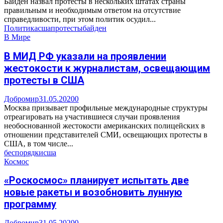
Байден назвал протесты в нескольких штатах страны
правильным и необходимым ответом на отсутствие
справедливости, при этом политик осудил...
Политика
сша
протесты
байден
В Мире
В МИД РФ указали на проявлении
жестокости к журналистам, освещающим
протесты в США
Добромир
31.05.2020
0
Москва призывает профильные международные структуры
отреагировать на участившиеся случаи проявления
необоснованной жестокости американских полицейских в
отношении представителей СМИ, освещающих протесты в
США, в том числе...
беспорядки
сша
Космос
«Роскосмос» планирует испытать две
новые ракеты и возобновить лунную
программу
Добромир
31.05.2020
0