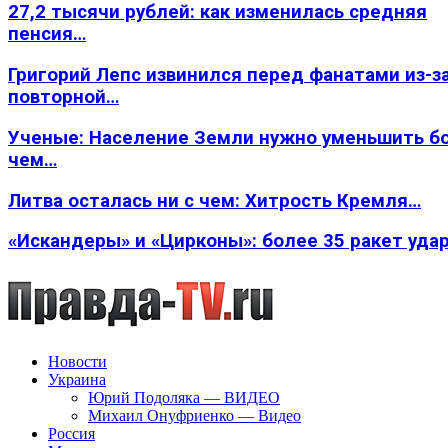
27,2 тысячи рублей: как изменилась средняя
пенсия…
Григорий Лепс извинился перед фанатами из-з
повторной…
Ученые: Население Земли нужно уменьшить б
чем…
Литва осталась ни с чем: Хитрость Кремля…
«Искандеры» и «Цирконы»: более 35 ракет уда
Новости
Украина
Юрий Подоляка — ВИДЕО
Михаил Онуфриенко — Видео
Россия