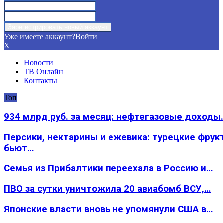
Уже имеете аккаунт?
Войти
X
Новости
ТВ Онлайн
Контакты
Топ
934 млрд руб. за месяц: нефтегазовые доходы
Персики, нектарины и ежевика: турецкие фрук
бьют…
Семья из Прибалтики переехала в Россию и…
ПВО за сутки уничтожила 20 авиабомб ВСУ,…
Японские власти вновь не упомянули США в…