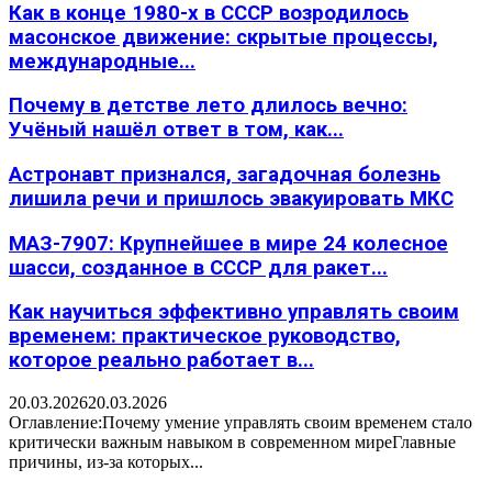
Как в конце 1980-х в СССР возродилось
масонское движение: скрытые процессы,
международные...
Почему в детстве лето длилось вечно:
Учёный нашёл ответ в том, как...
Астронавт признался, загадочная болезнь
лишила речи и пришлось эвакуировать МКС
МАЗ-7907: Крупнейшее в мире 24 колесное
шасси, созданное в СССР для ракет...
Как научиться эффективно управлять своим
временем: практическое руководство,
которое реально работает в...
20.03.2026
20.03.2026
Оглавление:Почему умение управлять своим временем стало
критически важным навыком в современном миреГлавные
причины, из-за которых...