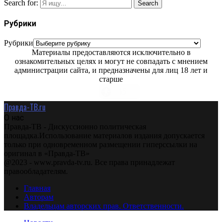
Search for:
Search
Рубрики
Рубрики
Материалы предоставляются исключительно в
ознакомительных целях и могут не совпадать с мнением
администрации сайта, и предназначены для лиц 18 лет и
старше
Правда-ТВ.ru
О нас
Правда-ТВ - Дискуссионно политическая
площадка.Использование материалов издания допускается
только при одновременном размещении гиперссылки на
оригинал в «Правда-ТВ»
@2023 - www.pravda-tv.ru. Все права принадлежат
правообладателям.
Главная
Авторам
Владельцам авторских прав. Ответственности.