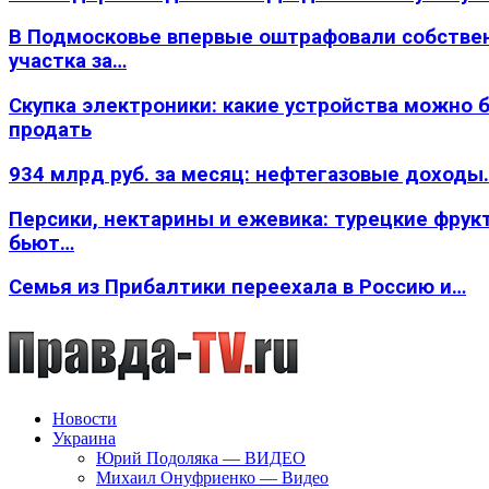
В Подмосковье впервые оштрафовали собстве
участка за…
Скупка электроники: какие устройства можно 
продать
934 млрд руб. за месяц: нефтегазовые доходы
Персики, нектарины и ежевика: турецкие фрук
бьют…
Семья из Прибалтики переехала в Россию и…
Новости
Украина
Юрий Подоляка — ВИДЕО
Михаил Онуфриенко — Видео