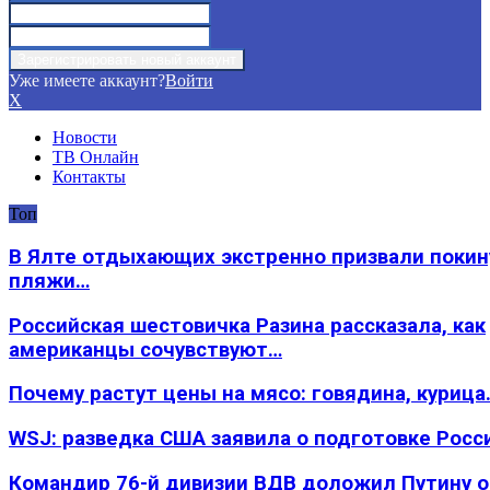
Уже имеете аккаунт?
Войти
X
Новости
ТВ Онлайн
Контакты
Топ
В Ялте отдыхающих экстренно призвали покин
пляжи…
Российская шестовичка Разина рассказала, как
американцы сочувствуют…
Почему растут цены на мясо: говядина, курица
WSJ: разведка США заявила о подготовке Росс
Командир 76-й дивизии ВДВ доложил Путину 