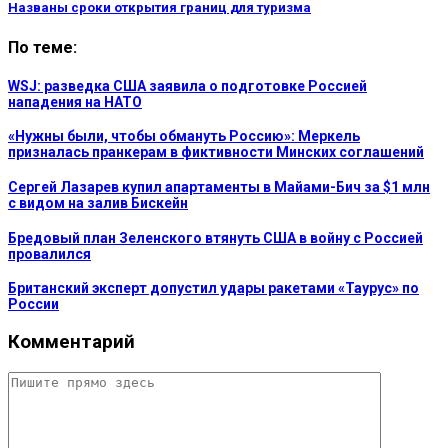
Названы сроки открытия границ для туризма
По теме:
WSJ: разведка США заявила о подготовке Россией
нападения на НАТО
«Нужны были, чтобы обмануть Россию»: Меркель
призналась пранкерам в фиктивности Минских соглашений
Сергей Лазарев купил апартаменты в Майами-Бич за $1 млн
с видом на залив Бискейн
Бредовый план Зеленского втянуть США в войну с Россией
провалился
Британский эксперт допустил удары ракетами «Таурус» по
России
Комментарий