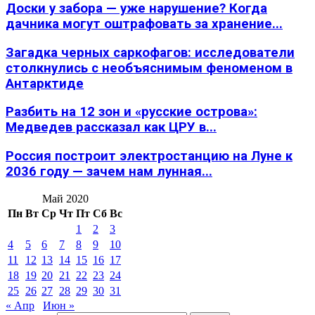
Доски у забора — уже нарушение? Когда
дачника могут оштрафовать за хранение...
Загадка черных саркофагов: исследователи
столкнулись с необъяснимым феноменом в
Антарктиде
Разбить на 12 зон и «русские острова»:
Медведев рассказал как ЦРУ в...
Россия построит электростанцию на Луне к
2036 году — зачем нам лунная...
Май 2020
Пн
Вт
Ср
Чт
Пт
Сб
Вс
1
2
3
4
5
6
7
8
9
10
11
12
13
14
15
16
17
18
19
20
21
22
23
24
25
26
27
28
29
30
31
« Апр
Июн »