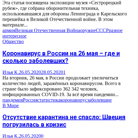
Эта статья посвящена экспозиции музея «Сестрорецкий
рубеж», где собрана оборонительная техника,
использовавшаяся для обороны Ленинграда и Карельского
перешейка в Великой Отечественной войне. В этом
материале...
армия
Великая Отечественная Война
оружие
СССР
разное
интересное
Общество
Коронавирус в России на 26 мая – где и
сколько заболевших?
Илья К.
26.05.2020
28.05.2020
1
На вторник, 26 мая, в России продолжает увеличиться
количество людей, заражённых коронавирусом. Всего в
стране было зафиксировано 362 342 человек,
инфицированных COVID-19. За всё время пандемии...
пандемия
Россия
статистика
коронавирус
заболевшие
В Мире
Отсутствие карантина не спасло: Швеция
погрузилась в кризис
Илья К.
26.05.2020
0