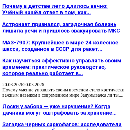
Почему в детстве лето длилось вечно:
Учёный нашёл ответ в том, как...
Астронавт признался, загадочная болезнь
лишила речи и пришлось эвакуировать МКС
МАЗ-7907: Крупнейшее в мире 24 колесное
шасси, созданное в СССР для ракет...
Как научиться эффективно управлять своим
временем: практическое руководство,
которое реально работает в...
20.03.2026
20.03.2026
Почему умение управлять своим временем стало критически
важным навыком в современном мире Задумывался ли ты,...
Доски у забора — уже нарушение? Когда
дачника могут оштрафовать за хранение...
Загадка черных саркофагов: исследователи