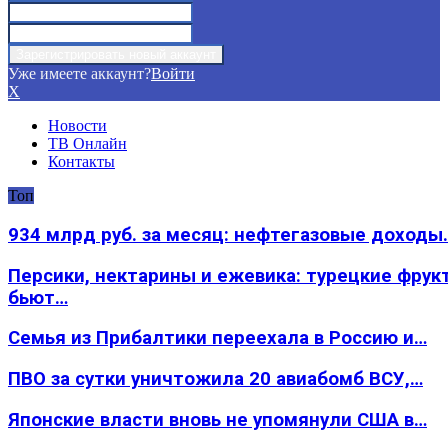
Уже имеете аккаунт?
Войти
X
Новости
ТВ Онлайн
Контакты
Топ
934 млрд руб. за месяц: нефтегазовые доходы
Персики, нектарины и ежевика: турецкие фрук
бьют…
Семья из Прибалтики переехала в Россию и…
ПВО за сутки уничтожила 20 авиабомб ВСУ,…
Японские власти вновь не упомянули США в…