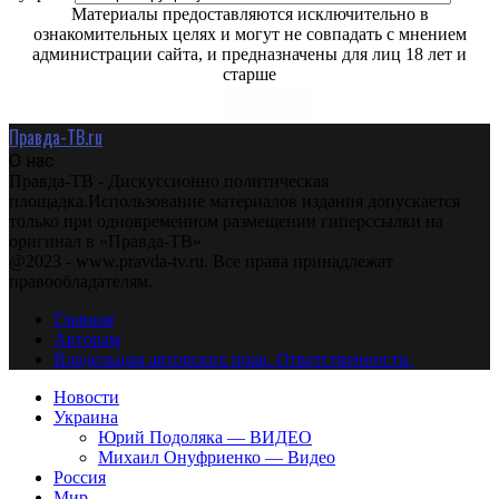
Материалы предоставляются исключительно в
ознакомительных целях и могут не совпадать с мнением
администрации сайта, и предназначены для лиц 18 лет и
старше
Правда-ТВ.ru
О нас
Правда-ТВ - Дискуссионно политическая
площадка.Использование материалов издания допускается
только при одновременном размещении гиперссылки на
оригинал в «Правда-ТВ»
@2023 - www.pravda-tv.ru. Все права принадлежат
правообладателям.
Главная
Авторам
Владельцам авторских прав. Ответственности.
Новости
Украина
Юрий Подоляка — ВИДЕО
Михаил Онуфриенко — Видео
Россия
Мир