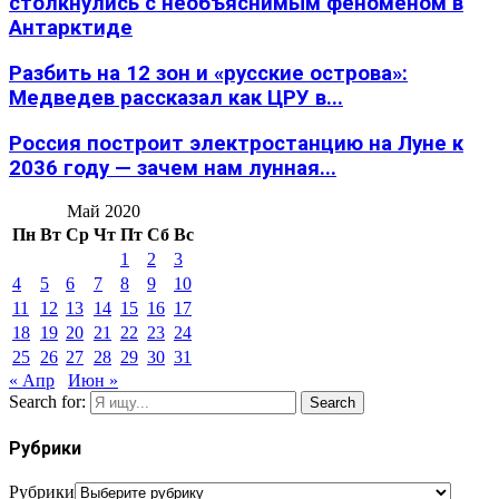
столкнулись с необъяснимым феноменом в
Антарктиде
Разбить на 12 зон и «русские острова»:
Медведев рассказал как ЦРУ в...
Россия построит электростанцию на Луне к
2036 году — зачем нам лунная...
Май 2020
Пн
Вт
Ср
Чт
Пт
Сб
Вс
1
2
3
4
5
6
7
8
9
10
11
12
13
14
15
16
17
18
19
20
21
22
23
24
25
26
27
28
29
30
31
« Апр
Июн »
Search for:
Search
Рубрики
Рубрики