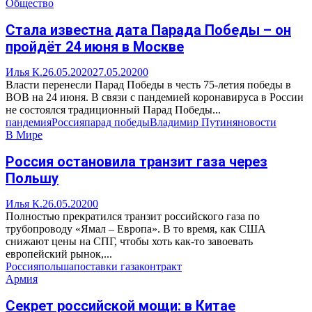
Общество
Стала известна дата Парада Победы – он
пройдёт 24 июня в Москве
Илья К.
26.05.2020
27.05.2020
0
Власти перенесли Парад Победы в честь 75-летия победы в
ВОВ на 24 июня. В связи с пандемией коронавируса в России
не состоялся традиционный Парад Победы...
пандемия
Россия
парад победы
Владимир Путин
яновости
В Мире
Россия остановила транзит газа через
Польшу
Илья К.
26.05.2020
0
Полностью прекратился транзит российского газа по
трубопроводу «Ямал – Европа». В то время, как США
снижают цены на СПГ, чтобы хоть как-то завоевать
европейский рынок,...
Россия
польша
поставки газа
контракт
Армия
Секрет российской мощи: в Китае