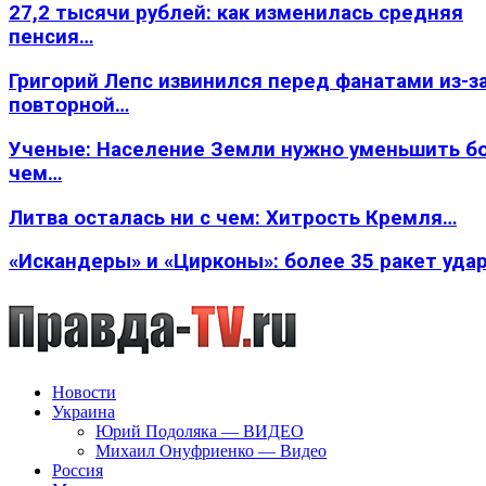
27,2 тысячи рублей: как изменилась средняя
пенсия…
Григорий Лепс извинился перед фанатами из-з
повторной…
Ученые: Население Земли нужно уменьшить б
чем…
Литва осталась ни с чем: Хитрость Кремля…
«Искандеры» и «Цирконы»: более 35 ракет уда
Новости
Украина
Юрий Подоляка — ВИДЕО
Михаил Онуфриенко — Видео
Россия