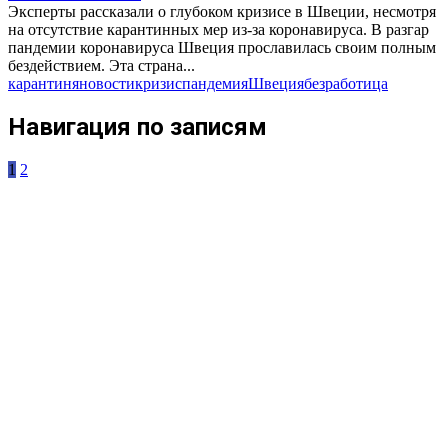
Эксперты рассказали о глубоком кризисе в Швеции, несмотря
на отсутствие карантинных мер из-за коронавируса. В разгар
пандемии коронавируса Швеция прославилась своим полным
бездействием. Эта страна...
карантин
яновости
кризис
пандемия
Швеция
безработица
Навигация по записям
1
2