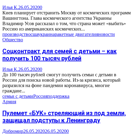
Илья К.
26.05.2020
0
Киев планирует отстранить Москву от космических программ
Вашингтона. Глава космического агентства Украины
Владимир Усов рассказал о том, что страна может «выбить»
Россию из американских космических...
производство
сша
украина
ракетные двигатели
яновости
Общество
Соцконтракт для семей с детьми – как
получить 100 тысяч рублей
Илья К.
26.05.2020
0
До 100 тысяч рублей смогут получить семьи с детьми в
России для поиска новой работы. Из-за кризиса, который
разразился на фоне пандемии коронавируса, многие
граждане...
семьи с детьми
Россия
поддержка
Армия
Пулемет «БУК» стреляющий из под земли,
защищал подступы к Ленинграду
Добромир
26.05.2020
26.05.2020
0