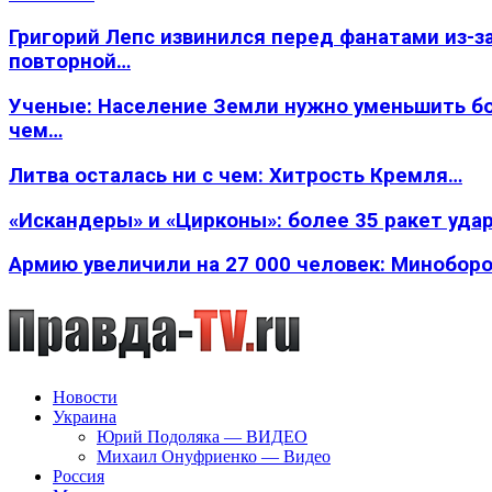
Григорий Лепс извинился перед фанатами из-з
повторной…
Ученые: Население Земли нужно уменьшить б
чем…
Литва осталась ни с чем: Хитрость Кремля…
«Искандеры» и «Цирконы»: более 35 ракет уда
Армию увеличили на 27 000 человек: Минобор
Новости
Украина
Юрий Подоляка — ВИДЕО
Михаил Онуфриенко — Видео
Россия