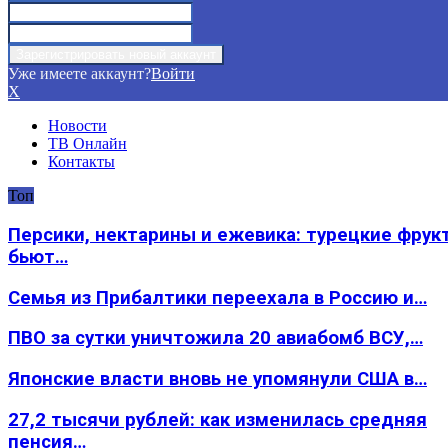
Уже имеете аккаунт?
Войти
X
Новости
ТВ Онлайн
Контакты
Топ
Персики, нектарины и ежевика: турецкие фрук
бьют…
Семья из Прибалтики переехала в Россию и…
ПВО за сутки уничтожила 20 авиабомб ВСУ,…
Японские власти вновь не упомянули США в…
27,2 тысячи рублей: как изменилась средняя
пенсия…