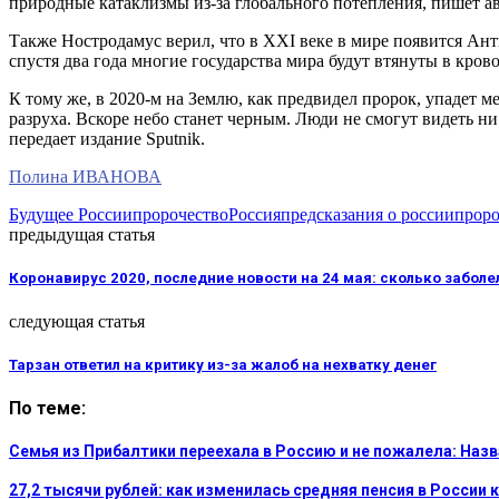
природные катаклизмы из-за глобального потепления, пишет а
Также Ностродамус верил, что в XXI веке в мире появится Ант
спустя два года многие государства мира будут втянуты в кро
К тому же, в 2020-м на Землю, как предвидел пророк, упадет ме
разруха. Вскоре небо станет черным. Люди не смогут видеть ни
передает издание Sputnik.
Полина ИВАНОВА
Будущее России
пророчество
Россия
предсказания о россии
проро
предыдущая статья
Коронавирус 2020, последние новости на 24 мая: сколько заболе
следующая статья
Тарзан ответил на критику из-за жалоб на нехватку денег
По теме:
Семья из Прибалтики переехала в Россию и не пожалела: На
27,2 тысячи рублей: как изменилась средняя пенсия в России 