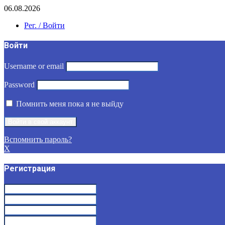
06.08.2026
Рег. / Войти
Войти
Username or email
Password
Помнить меня пока я не выйду
Вспомнить пароль?
X
Регистрация