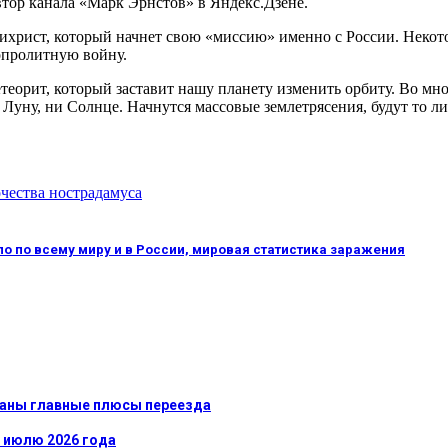
втор канала «Марк Эрнстов» в Яндекс.Дзене.
ихрист, который начнет свою «миссию» именно с России. Некотор
вопролитную войну.
теорит, который заставит нашу планету изменить орбиту. Во мног
 Луну, ни Солнце. Начнутся массовые землетрясения, будут то л
чества нострадамуса
ло по всему миру и в России, мировая статистика заражения
званы главные плюсы переезда
к июлю 2026 года