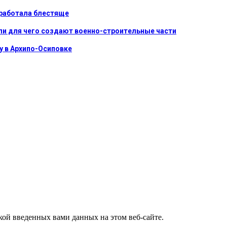
сработала блестяще
ли для чего создают военно-строительные части
у в Архипо-Осиповке
ткой введенных вами данных на этом веб-сайте.