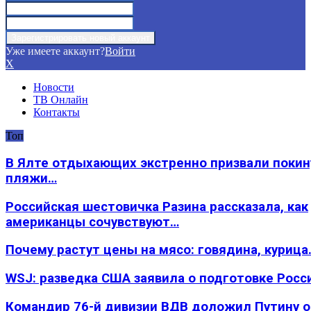
Уже имеете аккаунт?
Войти
X
Новости
ТВ Онлайн
Контакты
Топ
В Ялте отдыхающих экстренно призвали покин
пляжи…
Российская шестовичка Разина рассказала, как
американцы сочувствуют…
Почему растут цены на мясо: говядина, курица
WSJ: разведка США заявила о подготовке Росс
Командир 76-й дивизии ВДВ доложил Путину 