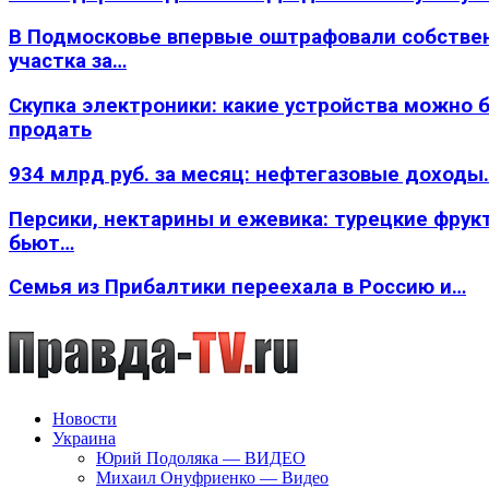
В Подмосковье впервые оштрафовали собстве
участка за…
Скупка электроники: какие устройства можно 
продать
934 млрд руб. за месяц: нефтегазовые доходы
Персики, нектарины и ежевика: турецкие фрук
бьют…
Семья из Прибалтики переехала в Россию и…
Новости
Украина
Юрий Подоляка — ВИДЕО
Михаил Онуфриенко — Видео