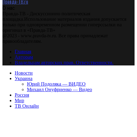
Правда-ТВ.ru
О нас
Правда-ТВ - Дискуссионно политическая
площадка.Использование материалов издания допускается
только при одновременном размещении гиперссылки на
оригинал в «Правда-ТВ»
@2023 - www.pravda-tv.ru. Все права принадлежат
правообладателям.
Главная
Авторам
Владельцам авторских прав. Ответственности.
Новости
Украина
Юрий Подоляка — ВИДЕО
Михаил Онуфриенко — Видео
Россия
Мир
ТВ Онлайн