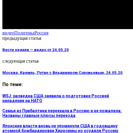
видео
Политика
Россия
предыдущая статья
Вести недели — видео от 24.05.20
следующая статья
Москва, Кремль, Путин с Владимиром Соловьевым, 24.05.20
По теме:
WSJ: разведка США заявила о подготовке Россией
нападения на НАТО
Семья из Прибалтики переехала в Россию и не пожалела:
Названы главные плюсы переезда
Японские власти вновь не упомянули США в годовщину
атомной бомбардировки Хиросимы но осудили Россию