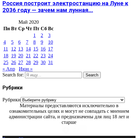
Россия построит электростанцию на Луне к
2036 году — зачем нам лунная...
Май 2020
Пн
Вт
Ср
Чт
Пт
Сб
Вс
1
2
3
4
5
6
7
8
9
10
11
12
13
14
15
16
17
18
19
20
21
22
23
24
25
26
27
28
29
30
31
« Апр
Июн »
Search for:
Search
Рубрики
Рубрики
Материалы предоставляются исключительно в
ознакомительных целях и могут не совпадать с мнением
администрации сайта, и предназначены для лиц 18 лет и
старше