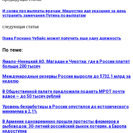
И снова про выплаты врачам: Мишустин дал указание за день
устранить замечания Путина по выплатам
следующая статья
Глава Роснано Чубайс может получить еще одну должность
По теме:
Ямало-Ненецкий АО, Магадан и Чукотка: где в России платят
больше 200 тысяч
Международные резервы России выросли до $732,1 млрд за
неделю
В Общественной палате предложили поднять МРОТ почти
вдвое — до 50 тысяч рублей
Уровень безработицы в России опустился до исторического
минимума в 2,1%
В Армении одновременно прошли протесты фермеров и
рыбоводов: 30-летний российский рынок потерян, а Европа
недоступна