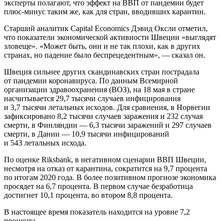
эксперты полагают, что эффект на ВВП от пандемии будет
плюс-минус таким же, как для стран, вводивших карантин.
Старший аналитик Capital Economics Дэвид Оксли отметил,
что показатели экономической активности Швеции «выглядят
зловеще». «Может быть, они и не так плохи, как в других
странах, но падение было беспрецедентным», — сказал он.
Швеция сильнее других скандинавских стран пострадала
от пандемии коронавируса. По данным Всемирной
организации здравоохранения (ВОЗ), на 18 мая в стране
насчитывается 29,7 тысячи случаев инфицирования
и 3,7 тысячи летальных исходов. Для сравнения, в Норвегии
зафиксировано 8,2 тысячи случаев заражения и 232 случая
смерти, в Финляндии — 6,3 тысячи заражений и 297 случаев
смерти, в Дании — 10,9 тысячи инфицирований
и 543 летальных исхода.
По оценке Riksbank, в негативном сценарии ВВП Швеции,
несмотря на отказ от карантина, сократится на 9,7 процента
по итогам 2020 года. В более позитивном прогнозе экономика
просядет на 6,7 процента. В первом случае безработица
достигнет 10,1 процента, во втором 8,8 процента.
В настоящее время показатель находится на уровне 7,2
процента.