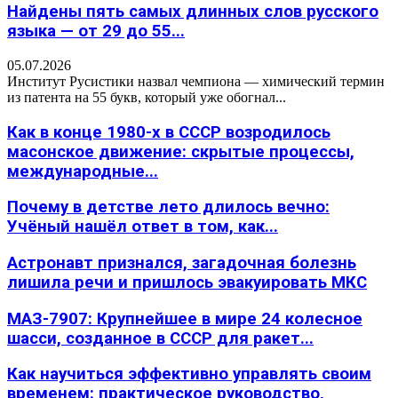
Найдены пять самых длинных слов русского
языка — от 29 до 55...
05.07.2026
Институт Русистики назвал чемпиона — химический термин
из патента на 55 букв, который уже обогнал...
Как в конце 1980-х в СССР возродилось
масонское движение: скрытые процессы,
международные...
Почему в детстве лето длилось вечно:
Учёный нашёл ответ в том, как...
Астронавт признался, загадочная болезнь
лишила речи и пришлось эвакуировать МКС
МАЗ-7907: Крупнейшее в мире 24 колесное
шасси, созданное в СССР для ракет...
Как научиться эффективно управлять своим
временем: практическое руководство,