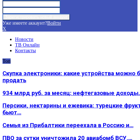
Уже имеете аккаунт?
Войти
X
Новости
ТВ Онлайн
Контакты
Топ
Скупка электроники: какие устройства можно 
продать
934 млрд руб. за месяц: нефтегазовые доходы
Персики, нектарины и ежевика: турецкие фрук
бьют…
Семья из Прибалтики переехала в Россию и…
ПВО за сутки уничтожила 20 авиабомб ВСУ,…