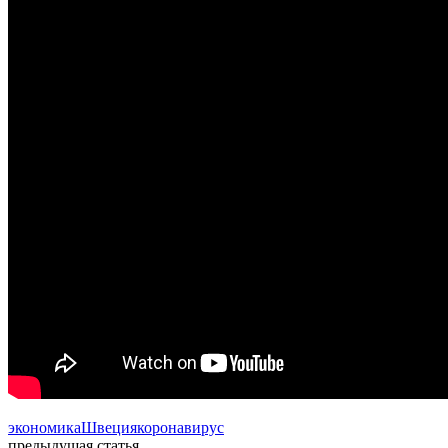
экономика
Швеция
коронавирус
предыдущая статья