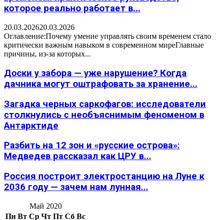
которое реально работает в...
20.03.2026
20.03.2026
Оглавление:Почему умение управлять своим временем стало
критически важным навыком в современном миреГлавные
причины, из-за которых...
Доски у забора — уже нарушение? Когда
дачника могут оштрафовать за хранение...
Загадка черных саркофагов: исследователи
столкнулись с необъяснимым феноменом в
Антарктиде
Разбить на 12 зон и «русские острова»:
Медведев рассказал как ЦРУ в...
Россия построит электростанцию на Луне к
2036 году — зачем нам лунная...
Май 2020
Пн
Вт
Ср
Чт
Пт
Сб
Вс