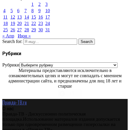
1
2
3
4
5
6
7
8
9
10
11
12
13
14
15
16
17
18
19
20
21
22
23
24
25
26
27
28
29
30
31
« Апр
Июн »
Search for:
Search
Рубрики
Рубрики
Материалы предоставляются исключительно в
ознакомительных целях и могут не совпадать с мнением
администрации сайта, и предназначены для лиц 18 лет и
старше
Правда-ТВ.ru
О нас
Правда-ТВ - Дискуссионно политическая
площадка.Использование материалов издания допускается
только при одновременном размещении гиперссылки на
оригинал в «Правда-ТВ»